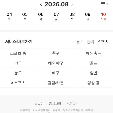
2026
.
08
년월 선택 열기/닫기
이전 날짜
다음 날짜
04
05
06
07
08
09
10
화
수
목
금
토
일
오늘
서비스 바로가기
뉴스
연예
스포츠
스포츠 홈
축구
해외축구
야구
해외야구
골프
농구
배구
일반
e-스포츠
칼럼/카툰
영상 홈
로그인
공지사항
전체보기
이용약관
·
기사배열책임자 : 임광욱
·
청소년보호책임자 : 이호원