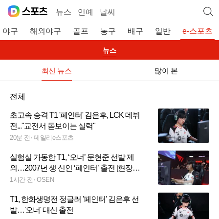
뉴스
연예
날씨
야구
해외야구
골프
농구
배구
일반
e-스포츠
뉴스
최신 뉴스
많이 본
전체
초고속 승격 T1 '페인터' 김은후, LCK 데뷔
전..."교전서 돋보이는 실력"
20분 전
데일리e스포츠
실험실 가동한 T1, ‘오너’ 문현준 선발 제
외…2007년 생 신인 ‘페인터’ 출전 [현장
SNS]
1시간 전
OSEN
T1, 한화생명전 정글러 '페인터' 김은후 선
발…'오너' 대신 출전