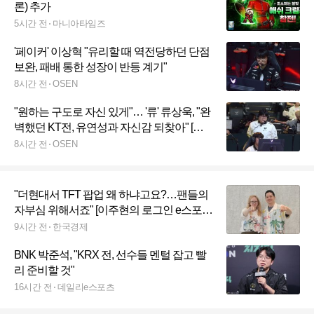
론) 추가
5시간 전
마니아타임즈
'페이커' 이상혁 "유리할 때 역전당하던 단점
보완, 패배 통한 성장이 반등 계기"
8시간 전
OSEN
"원하는 구도로 자신 있게"… '류' 류상욱, "완
벽했던 KT전, 유연성과 자신감 되찾아" [오!
쎈 종로]
8시간 전
OSEN
"더현대서 TFT 팝업 왜 하냐고요?…팬들의
자부심 위해서죠" [이주현의 로그인 e스포
츠]
9시간 전
한국경제
BNK 박준석, "KRX 전, 선수들 멘털 잡고 빨
리 준비할 것"
16시간 전
데일리e스포츠