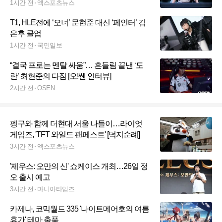
1시간 전
엑스포츠뉴스
T1, HLE전에 ‘오너’ 문현준 대신 ‘페인터’ 김
은후 콜업
1시간 전
국민일보
“결국 프로는 멘탈 싸움”… 흔들림 끝낸 ‘도
란’ 최현준의 다짐 [오!쎈 인터뷰]
2시간 전
OSEN
펭구와 함께 더현대 서울 나들이…라이엇
게임즈, 'TFT 와일드 팬페스트' [덕지순례]
3시간 전
엑스포츠뉴스
'제우스: 오만의 신' 쇼케이스 개최…26일 정
오 출시 예고
3시간 전
마니아타임즈
카제나, 코믹월드 335 '나이트메어호의 여름
휴가' 테마 출품