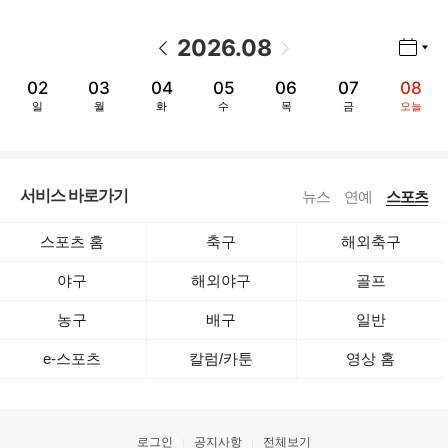
2026
.
08
년월 선택 열기/닫기
이전 날짜
다음 날짜
02
03
04
05
06
07
08
일
월
화
수
목
금
오늘
서비스 바로가기
뉴스
연예
스포츠
스포츠 홈
축구
해외축구
야구
해외야구
골프
농구
배구
일반
e-스포츠
칼럼/카툰
영상 홈
로그인
공지사항
전체보기