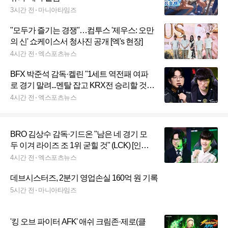
3시간 전
마니아타임즈
"모두가 즐기는 경쟁"…컴투스 '제우스: 오만
의 신' 쇼케이스서 청사진 공개 [엑's 현장]
4시간 전
엑스포츠뉴스
BFX 박준석 감독·켈린 "1세트 역전패 여파
로 경기 말려...멘탈 잡고 KRX전 승리할 것"
(LCK) [인터뷰]
4시간 전
엑스포츠뉴스
BRO 김상수 감독·기드온 "남은 네 경기 모
두 이겨 라이즈 조 1위 굳힐 것" (LCK) [인터
뷰]
4시간 전
엑스포츠뉴스
데브시스터즈, 2분기 영업손실 160억 원 기록
5시간 전
마니아타임즈
'킹 오브 파이터 AFK' 애쉬 크림존·제로(클