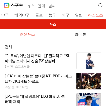
뉴스
연예
날씨
야구
해외야구
골프
농구
배구
일반
e-스포츠
뉴스
최신 뉴스
많이 본
전체
T1 ‘호석’, 이번엔 다르다! ‘찬’ 완파하고 FSL
파이널 스테이지 진출 [SS잠실in]
6분 전
스포츠서울
[LCK] '바이 잡는 법' 보여준 KT... BDD 라이즈
날자 DK 1세트 와르르
20분 전
에스티엔
[LPL 돋보기] '플랑드레', BLG 합류...'바이
퍼'와 재회