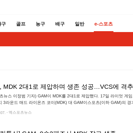
야구
골프
농구
배구
일반
e-스포츠
, MDK 2대1로 제압하며 생존 성공…VCS에 격추당
츠뉴스 이정범 기자) GAM이 MDK를 2대1로 제압했다. 17일 라이엇 게임즈는
 3라운드 매드 라이온즈 코이(MDK) 대 GAM이스포츠(이하 GAM)의 
 나르, 마오카이, 요네, 직스, 노틸러스 조합을 구성했고, 레드팀으로
.07.
엑스포츠뉴스