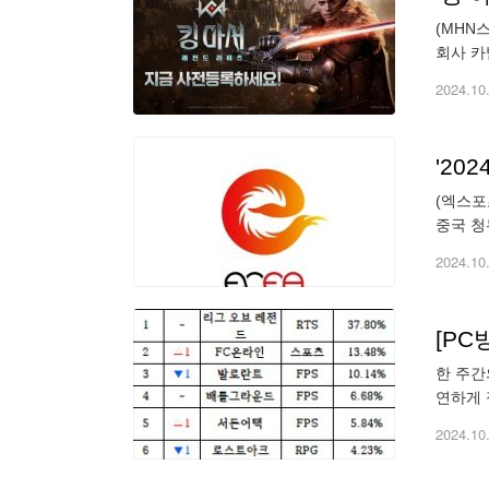
(MHN
회사 카
이즈'는
2024.10
'20
(엑스포
중국 청
하는 이
2024.10
[PC
한 주간
연하게 
주 > 
2024.10