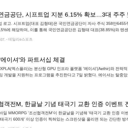
금공단, 시프트업 지분 6.15% 확보…3대 주주
 로고. 시프트업(대표 김형태)은 국민연금공단이 자사 주식 358만6455
.15%에 해당하며, 이를 통해 국민연금공단은 김형태 대표(38.85%)와 텐
시에 따르면 국민연금공단은 지난 8월8일 시프트업 주식 278만7857주를 
.07.
데일리e스포츠
 '에이셔'와 파트서십 체결
 게임 개발을 지원하는 프로그램을 추진한다고 7일 밝혔다. 에이셔는 탈중
협객전M, 한글날 기념 태극기 교환 인증 이벤트 
바일 MMORPG '조선협객전M'이 한글날을 기념해 '태극기 교환 인증 이벤트'
'태극기 600개' 이상 인증이 찍혀있는 스크린샷을 올리면 되는 간단한 방
닉네임)'을 제목으로 적고 스크린샷을 함께 업로드하면 된다. '태극기 교환