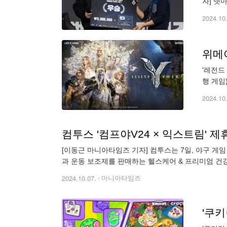
자] 넷
라이즈 
2024.10
위메이
'레전드
행 게임)
개했다.
2024.10
컴투스 '컴프야V24 × 익스트림' 제
[이동근 마니아타임즈 기자] 컴투스는 7일, 야구 게임 '컴투스프로야구V24'(이하 컴프야V24)에서 익스트림과 제휴 이벤트를 실시한다고 밝혔다. 익스트림은 다양한 건강기능식품
과 운동 보조제를 판매하는 헬스케어 & 프리미엄 건강
추
2024.10.07.
마니아타임즈
'쿠키