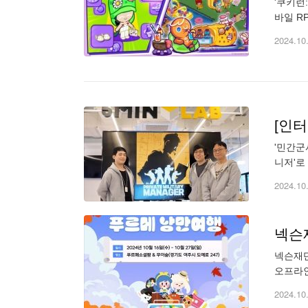
'쿠키런:
바일 R
은 쿠키
2024.10
[인터
'민간군
니저'로
략 매니
2024.10
넥슨
넥슨재단
오프라인
치한 발
2024.10