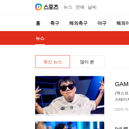
뉴스
연예
날씨
홈
축구
해외축구
야구
해외
뉴스
최신 뉴스
많이 본
GAM
(엑스포
스테이지
MDK는
2024.10