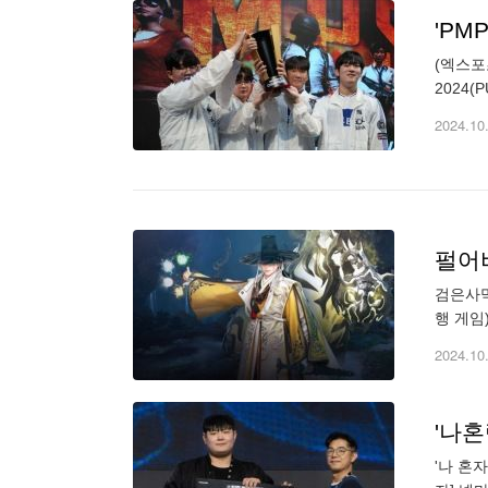
'PM
(엑스포
2024(
그라운드
2024.10
펄어비
검은사막
행 게임
임디자인
2024.10
'나혼
'나 혼