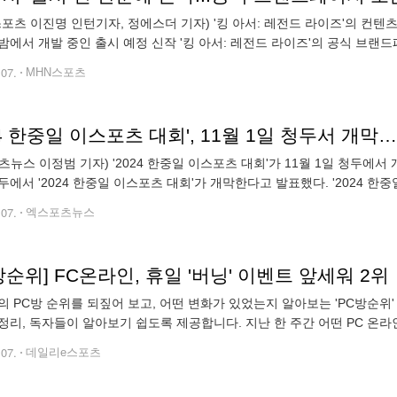
스포츠 이진명 인턴기자, 정에스더 기자) '킹 아서: 레전드 라이즈'의 컨텐
밤에서 개발 중인 출시 예정 신작 '킹 아서: 레전드 라이즈'의 공식 브랜드
 수집형 전략 RPG로 이용자들은 게임의 주인공인 아서가 엑스칼
.07.
MHN스포츠
24 한중일 이스포츠 대회', 11월 1일 청두서 개막…
츠뉴스 이정범 기자) '2024 한중일 이스포츠 대회'가 11월 1일 청두에서 
두에서 '2024 한중일 이스포츠 대회'가 개막한다고 발표했다. '2024 한중
스포츠 국가대항전으로, 올해 4회를 맞이했다. 이 대회는 풀뿌리부
.07.
엑스포츠뉴스
방순위] FC온라인, 휴일 '버닝' 이벤트 앞세워 2위
의 PC방 순위를 되짚어 보고, 어떤 변화가 있었는지 알아보는 'PC방순위
정리, 독자들이 알아보기 쉽도록 제공합니다. 지난 한 주간 어떤 PC 온
◆징검다리 연휴 승자는 넥슨 'FC온라인' 넥슨의 인기 축구게임 'FC온라인'
.07.
데일리e스포츠