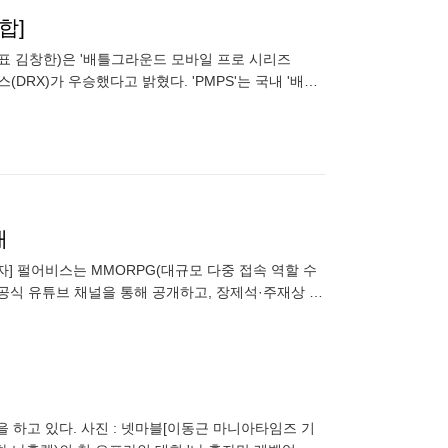
합]
(대표 김창한)은 '배틀그라운드 모바일 프로 시리즈
디알엑스(DRX)가 우승했다고 밝혔다. 'PMPS'는 국내 '배틀
개
자] 펄어비스는 MMORPG(대규모 다중 접속 역할 수
, 공식 유튜브 채널을 통해 공개하고, 장제석·주재상 게
에 대해
을 하고 있다. 사진 : 넷마블[이동근 마니아타임즈 기