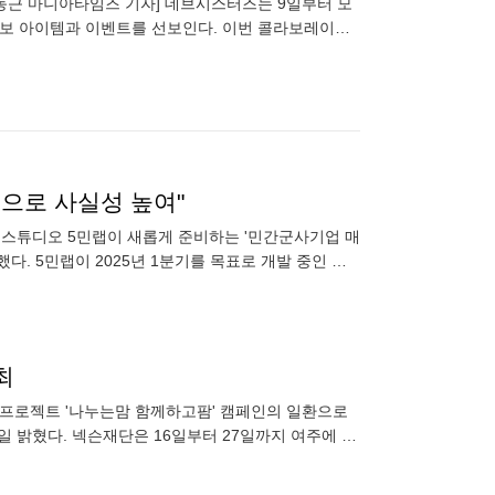
기자] 데브시스터즈는 9일부터 모
콜라보 아이템과 이벤트를 선보인다. 이번 콜라보레이션
 담아 진행
백으로 사실성 높여"
 스튜디오 5민랩이 새롭게 준비하는 '민간군사기업 매
 5민랩이 2025년 1분기를 목표로 개발 중인 전
를 해결하기 위해 해외
최
 프로젝트 '나누는맘 함께하고팜' 캠페인의 일환으로
일 밝혔다. 넥슨재단은 16일부터 27일까지 여주에 위
사를 개최한다.