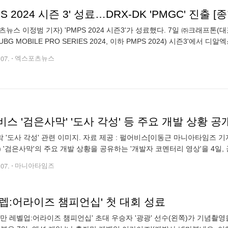
PS 2024 시즌 3' 성료…DRX-DK 'PMGC' 진출 [종
츠뉴스 이정범 기자) 'PMPS 2024 시즌3'가 성료했다. 7일 ㈜크래프톤
PUBG MOBILE PRO SERIES 2024, 이하 PMPS 2024) 시즌3'에서 
 모바일' e스포츠의 최강팀을 가리는 대회로, 올해는
.07.
엑스포츠뉴스
스 '검은사막' '도사 각성' 등 주요 개발 상황 공
 '도사 각성' 관련 이미지. 자료 제공 : 펄어비스[이동근 마니아타임즈 기
) '검은사막'의 주요 개발 상황을 공유하는 '개발자 코멘터리 영상'을 4일
실장이 현재 준비 중인 주요 콘텐츠와 함께 앞으로의 검은사막 업데이트
.07.
마니아타임즈
렙:어라이즈 챔피언십' 첫 대회 성료
자만 레벨업:어라이즈 챔피언십' 초대 우승자 '광광' 선수(왼쪽)가 기념촬영