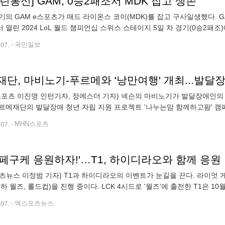
린통신] GAM, 0승2패조서 MDK 잡고 생존
기의 GAM e스포츠가 매드 라이온스 코이(MDK)를 잡고 구사일생했다. 
 열린 2024 LoL 월드 챔피언십 스위스 스테이지 5일 차 경기(0승2패조)
기록, 간신히 대회 탈락을 면했다. 반면 MDK는 0승3패가 돼 스위스
.07.
국민일보
단, 마비노기-푸르메와 '낭만여행' 개최...발달
스포츠 이진명 인턴기자, 정에스더 기자) 넥슨의 마비노기가 발달장애인의
르메재단의 발달장애 청년 자립 지원 프로젝트 '나누는맘 함께하고팜' 캠
이하 '푸르메 낭만여행')을 진행한다고 7일 밝혔다. 넥슨재단은 오는 16일
.07.
MHN스포츠
오페구케 응원하자!'…T1, 하이디라오와 함께 응원
츠뉴스 이정범 기자) T1과 하이디라오의 이벤트가 눈길을 끈다. 라이엇 게임즈
이하 월즈, 롤드컵)을 진행 중이다. LCK 4시드로 '월즈'에 출전한 T1은 
위스 스테이지부터 본격적으로 일정을 소화하고 있다. 스위스 스테이지
.07.
엑스포츠뉴스