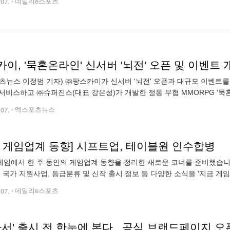
.07.
데일리e스포츠
이, '묵혼온라인' 신서버 '뇌전' 오픈 및 이벤트 
츠뉴스 이정범 기자) ㈜팡스카이가 신서버 '뇌전' 오픈과 대규모 이벤트를
서비스하고 ㈜슈퍼진스(대표 강은성)가 개발한 정통 무협 MMORPG '묵혼
오픈과 대규모 이벤트 개최를 통해 신규 이용자 유입을 촉진하고, 기존 
.07.
엑스포츠뉴스
간 게임업계 동향] 시프트업, 테이블원 인수합병
임에서 한 주 동안의 게임업계 동향을 정리한 새로운 코너를 준비했습니
, 국가 지원사업, 등급분류 및 신작 출시 정보 등 다양한 소식을 '지금 
개하려 합니다. <편집자주> ◆게임업계 인사 동정: 시프트업, 개발사 테
.07.
데일리e스포츠
아서' 출시 전 한눈에 본다...공식 브랜드페이지 오