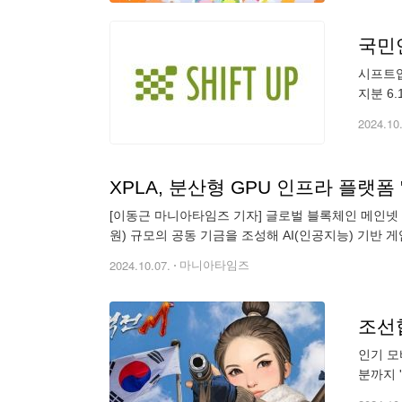
국민연
시프트업
지분 6
다. 공
2024.10
XPLA, 분산형 GPU 인프라 플랫폼
[이동근 마니아타임즈 기자] 글로벌 블록체인 메인넷 XPLA(엑스플라)는 분산형 GPU 인프라 플랫폼 '에이셔'(Aethir)와 전략적 파트너십을 체결하고 총 1000만 달러(한화 약 134억
원) 규모의 공동 기금을 조성해 AI(인공지능) 기반
2024.10.07.
마니아타임즈
조선
인기 모
분까지 
(서버/