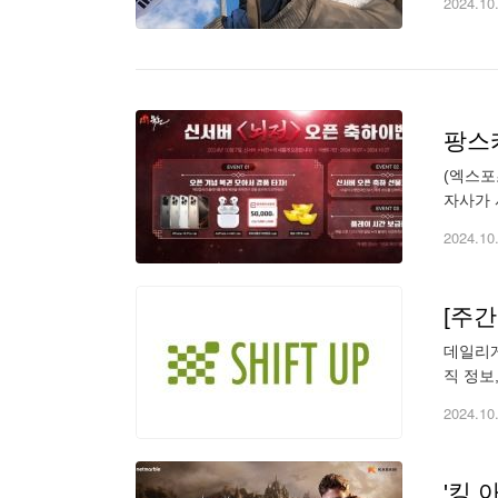
2024.10
팡스카
(엑스포
자사가 
신서버 
2024.10
[주
데일리게
직 정보
분께 소
2024.10
'킹 