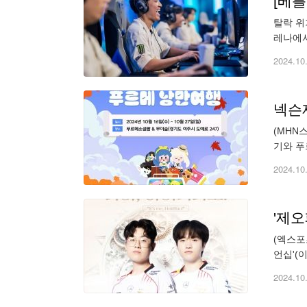
[베를
탈락 위
레나에서
2패를 
2024.10
넥슨재
(MHN
기와 푸
여행'(
2024.10
'제
(엑스포
언십'(
리는 스
2024.10