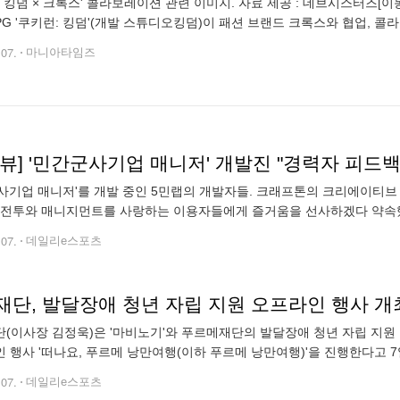
 킹덤 × 크록스' 콜라보레이션 관련 이미지. 자료 제공 : 데브시스터즈[이동근 마니아타임즈 
PG '쿠키런: 킹덤'(개발 스튜디오킹덤)이 패션 브랜드 크록스와 협업, 
런: 킹덤과 크록스가 공통적으로 추구하는 팬 개성표현과 창의성의 의미를
.07.
마니아타임즈
뷰] '민간군사기업 매니저' 개발진 "경력자 피드
사기업 매니저'를 개발 중인 5민랩의 개발자들. 크래프톤의 크리에이티브
 전투와 매니지먼트를 사랑하는 이용자들에게 즐거움을 선사하겠다 약속했다.
지먼트 게임 '민간군사기업 매니저'는 사건에 휘말린 기관의 관계자가 이
.07.
데일리e스포츠
재단, 발달장애 청년 자립 지원 오프라인 행사 개
(이사장 김정욱)은 '마비노기'와 푸르메재단의 발달장애 청년 자립 지원
 행사 '떠나요, 푸르메 낭만여행(이하 푸르메 낭만여행)'을 진행한다고 7
달장애 청년 일터 푸르메소셜팜과 카페 무이숲에서 '푸르메 낭만여행' 행
.07.
데일리e스포츠