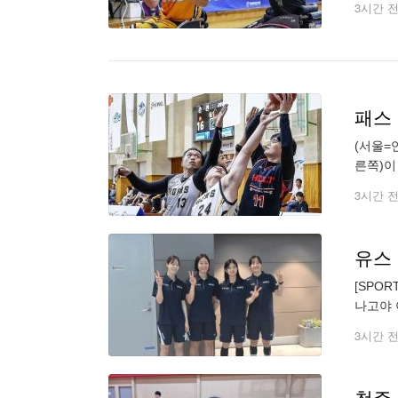
3시간 
패스
(서울=
른쪽)이 
제보는 카
3시간 
[SPO
나고야 
열리며 
3시간 