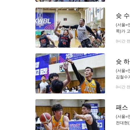
슛 
(서울=
쪽)가 고
보는 카톡
3시간 
슛 
(서울=
김철수가 
3시간 
패스
(서울=
전대현(
photo@