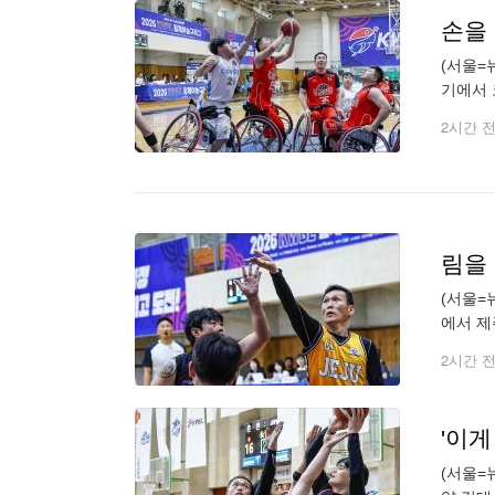
손을 
(서울=
기에서 
는 77
2시간 
림을
(서울=
에서 제
별자치도
2시간 
'이게
(서울=