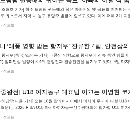
 드림팀 권동해의 귀여운 목표 "아빠의 어릴 적 꿈
=조형호 기자] 청주 드림팀 권동해의 꿈은 아버지의 옛 목표를 이어받는 
프로 유스로서 지역 내 농구 유망주 발굴에 힘쓰고 있다. 이에 더해 3개 지
데 힘쓰곤 한다. 그 일환으로 매년 주기적으로 자체 리그전을 개최하고 
전
점프볼
BL] ‘태풍 영향 받는 항저우’ 잔류한 4팀, 안전
=항저우(중국)/조영두 기자] 태풍의 영향으로 항저우에 잔류 중인 팀들이 
) 침피언십 일정이 3-4위 결정전과 결승전만을 남겨두고 있다. 9일 마
핀의 영향으로 3-4위 결정전, 결승전이 11일로 이틀 연기된 것. AUBL은
전
점프볼
왕중왕전] U18 여자농구 대표팀 이끄는 이영현 코
=해남/정다윤 기자] 오는 10월 말레이시아에서 아시아 무대에 나설 U1
권혁운)는 2026 FIBA U18 아시아여자농구선수권대회에 참가할 U18 여자농
아시아여자농구선수권대회는 오는 10월 4일부터 10일까지 말레이시아 세
전
점프볼