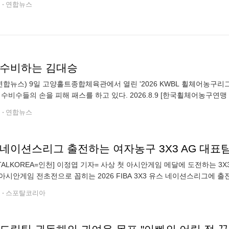
전
연합뉴스
 수비하는 김대승
연합뉴스) 9일 고양홀트종합체육관에서 열린 '2026 KWBL 휠체어농구
수비수들의 손을 피해 패스를 하고 있다. 2026.8.9 [한국휠체어농구연맹 제공. 
톡 okjebo
전
연합뉴스
RTALKOREA=인천] 이정엽 기자= 사상 첫 아시안게임 메달에 도전하는 3X
아시안게임 전초전으로 꼽히는 2026 FIBA 3X3 유스 네이션스리그에 
종전 경기들과 달리 23세 이하 선수들만 출전해 아시안게임과 동일한 조
전
스포탈코리아