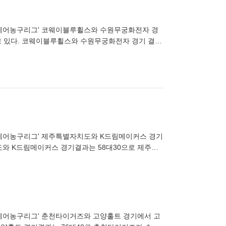
L 휠체어농구리그' 코웨이블루휠스와 수원무궁화전자 경
고 있다. 코웨이블루휠스와 수원무궁화전자 경기 결과
DB 금지)
L 휠체어농구리그' 제주특별자치도와 K드림메이커스 경기
도와 K드림메이커스 경기결과는 58대30으로 제주특
/뉴스1
L 휠체어농구리그' 춘천타이거즈와 고양홀트 경기에서 고