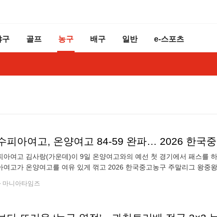
야구
골프
농구
배구
일반
e-스포츠
아여고 김사랑(가운데)이 9일 온양여고와의 예선 첫 경기에서 패스를 하
여고가 온양여고를 여유 있게 꺾고 2026 한국중고농구 주말리그 왕중왕
 9일 전남 해남 동백체육관에서 열린 대회 여고부 예선리그 B조 첫 경기
마니아타임즈