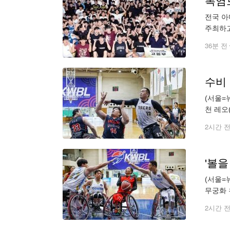
폭염
전국 아
주최하고
문실내체
36분 전
수비
(서울=
천 레오
다. (한
2시간 
'볼을
(서울=
무궁화 
코웨이블
2시간 