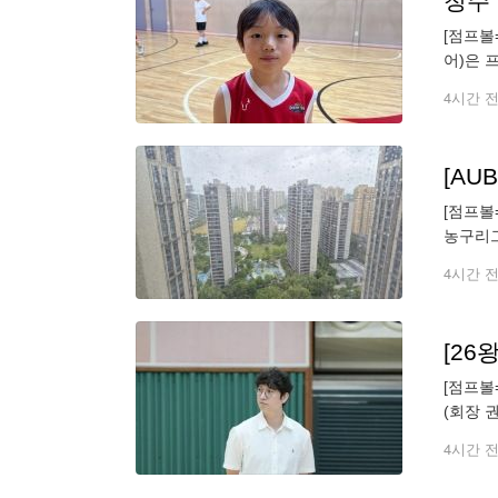
청주
[점프볼
어)은 
파하는 
4시간 
[AU
[점프볼
농구리그
태풍 돌
4시간 
[26
[점프볼
(회장 
U18 
4시간 