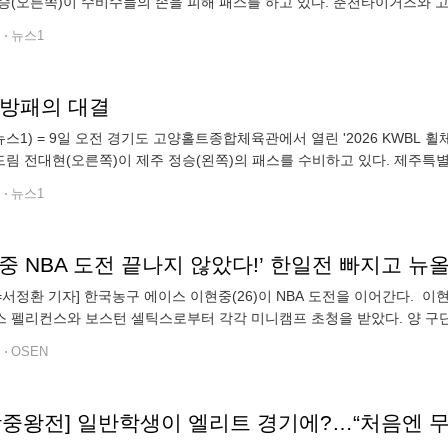
승(오른쪽)이 수비수들의 손을 피해 패스를 하고 있다. 춘천타이거즈와 
한국휠체어농구연맹 제공. 재판매 및 DB 금지) 2026.8.9/뉴스1 pjh203
전
뉴스1
 방패의 대결
뉴스1) = 9일 오전 경기도 고양홀트종합체육관에서 열린 '2026 KWB
드림 전대현(오른쪽)이 제주 정승(왼쪽)의 패스를 수비하고 있다. 제주특
치도가 승리했다. (한국휠체어농구연맹 제공. 재판매 및 DB 금지) 2026.
전
뉴스1
N=서정환 기자] 한국농구 에이스 이현중(26)이 NBA 도전을 이어간다. 이
 펠리컨스와 보스턴 셀틱스로부터 각각 미니캠프 초청을 받았다. 양 구단 모
. 이번 캠프를 통해 최종 NBA 입성을 노린다”고 밝혔다. 이에 따라
전
OSEN