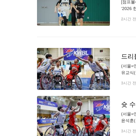
[점프볼
‘202
이 있다
2시간 
드리
(서울=
유교식(
photo@
3시간 
슛 
(서울=
윤석훈(
photo@
3시간 