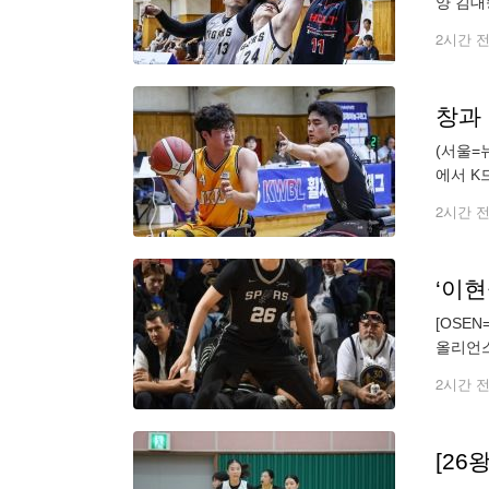
양 김대
했다. (
2시간 
창과
(서울=
에서 K
주특별자
2시간 
[OSE
올리언스
남아있다
2시간 