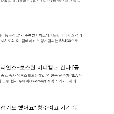
고양홀트 경기결과는 76대48로 춘천타이거즈가 승리
L 휠체어농구리그' 제주특별자치도와 K드림메이커스 경기
별자치도와 K드림메이커스 경기결과는 58대30으로 제
8.
‘이현중 NBA 도전 끝나지 않았다!’ 한일전 빠지고 뉴올리언스+보스턴 미니캠프 간다 [공식발표]
현중 소속사 에픽스포츠는 9일 “이현중 선수가 NBA 뉴
두 현재 투웨이(Two-way) 계약 자리가 1자리씩
[26왕중왕전] 일반학생이 엘리트 경기에?…“처음엔 무섭기도 했어요” 청주여고 지킨 두 1학년