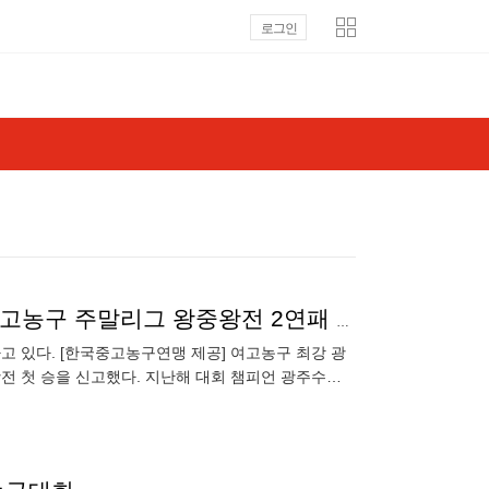
로그인
광주수피아여고, 온양여고 84-59 완파… 2026 한국중고농구 주말리그 왕중왕전 2연패 순항
고 있다. [한국중고농구연맹 제공] 여고농구 최강 광
전 첫 승을 신고했다. 지난해 대회 챔피언 광주수피
에서 온양여고를 84-5