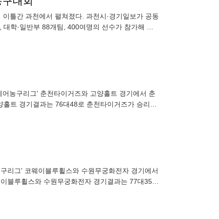
 농구대회
9일 이틀간 과천에서 펼쳐졌다. 과천시·경기일보가 공동
학·일반부 88개팀, 400여명의 선수가 참가해 관
정과 화합을
L 휠체어농구리그' 춘천타이거즈와 고양홀트 경기에서 춘
고양홀트 경기결과는 76대48로 춘천타이거즈가 승리했
휠체어농구리그' 코웨이블루휠스와 수원무궁화전자 경기에서
코웨이블루휠스와 수원무궁화전자 경기결과는 77대35로
.8.