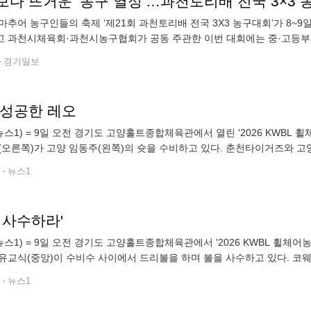
보다 뜨거운 ‘농구 열정’…과천토리배 전국 3×3
마추어 농구인들의 축제 ‘제21회 과천토리배 전국 3X3 농구대회’가 8~
 과천시체육회·과천시농구협회가 공동 주관한 이번 대회에는 중·고등부, 대
육관 및 과천시청 소년수련관 등 경기장에서 치열한 경쟁을 펼치며 우
경기일보
 성공한 레오
뉴스1) = 9일 오전 경기도 고양홀트종합체육관에서 열린 '2026 KWB
(오른쪽)가 고양 임동주(왼쪽)의 슛을 수비하고 있다. 춘천타이거즈와 
국휠체어농구연맹 제공. 재판매 및 DB 금지) 2026.8.9/뉴스1 pjh203
전
뉴스1
 사수하라'
뉴스1) = 9일 오전 경기도 고양홀트종합체육관에서 '2026 KWBL 
유교식(중앙)이 수비수 사이에서 드리볼을 하며 볼을 사수하고 있다. 
루휠스가 승리했다. (한국휠체어농구연맹 제공. 재판매 및 DB 금지) 2026
전
뉴스1