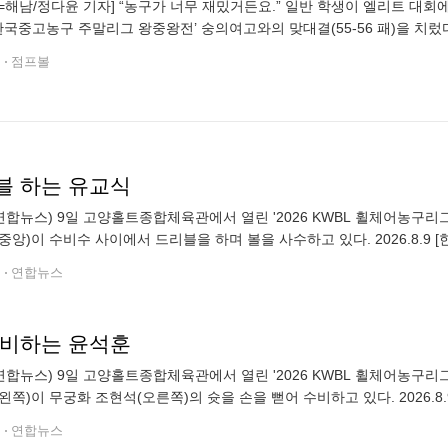
=해남/정다윤 기자] “농구가 너무 재밌거든요.” 일반 학생이 엘리트 대회
6 한국중고농구 주말리그 왕중왕전’ 숭의여고와의 맞대결(55-56 패)을 
. 이날 경기에 이름을 올린 선수는 단 6명. 부상과 선수 부족이 겹친 가운
전
점프볼
블 하는 유교식
연합뉴스) 9일 고양홀트종합체육관에서 열린 '2026 KWBL 휠체어농
중앙)이 수비수 사이에서 드리블을 하며 볼을 사수하고 있다. 2026.8.9 
yna.co.kr (끝) ▶제보는 카톡 okjebo
전
연합뉴스
수비하는 윤석훈
연합뉴스) 9일 고양홀트종합체육관에서 열린 '2026 KWBL 휠체어농
왼쪽)이 무궁화 조현석(오른쪽)의 슛을 손을 뻗어 수비하고 있다. 2026.8.
yna.co.kr (끝) ▶제보는 카톡 okjebo
전
연합뉴스