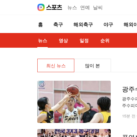
뉴스
연예
날씨
홈
축구
해외축구
야구
해외
뉴스
영상
일정
순위
최신 뉴스
많이 본
광주수피
주수피아
아여고는
15분 전