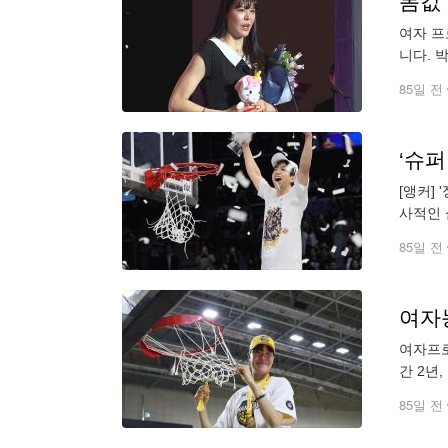
몸값 
여자 프
니다. 박지수
속한 다
85일 전
‘슈
[앵커]
사적인 
모든 스
85일 전
여자농
여자프로
간 2년
아산 우
85일 전