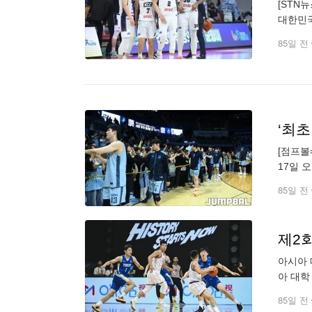
[STN
대한민국
16명을
85일 전
‘최초
[점프볼
17일 오
우승을 
85일 전
제2회
아시아 
아 대학
적인 출
85일 전