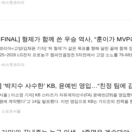
바스켓코리아
L FINAL] 형제가 함께 쓴 우승 역사, “훈이가 MV
코리아=고양/김채윤 기자] ‘허 형제’가 같은 목표를 향해 달린 끝에 함께 
025~2026 LG전자 프로농구 챔피언결정전 5차전에서 고양 소노를 76-68
 7번째 플레이오프 우승컵을 들어 올렸다. 이번 우승은 허웅(185c
바스켓코리아
] ‘박지수 사수한’ KB, 윤예빈 영입…“친정 팀에
서울 | 이소영 기자] KB 스타즈가 자유계약선수(FA) 윤예빈(29)을 영입했
만원에 계약했다”고 14일 발표했다. 이번 영입으로 KB는 가드진의 전력을
심을 갖고 지켜본 선수”라며 “경험과 성실함을 겸비한 만큼 팀 백코트 경
스포츠서울