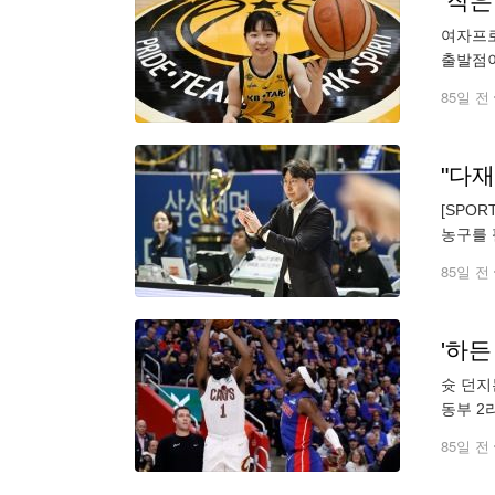
‘작
여자프로
출발점이
충남 천
85일 전
"다
[SPO
농구를 
타즈는 
85일 전
'하든
슛 던지
동부 2
동점 자
85일 전