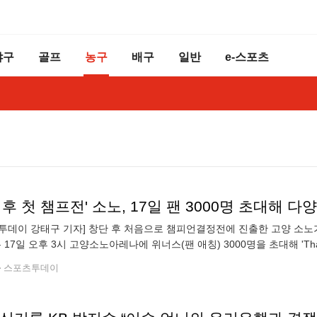
야구
골프
농구
배구
일반
e-스포츠
 후 첫 챔프전' 소노, 17일 팬 3000명 초대해 
투데이 강태구 기자] 창단 후 처음으로 챔피언결정전에 진출한 고양 소노가
 17일 오후 3시 고양소노아레나에 위너스(팬 애칭) 3000명을 초대해 'Thank
단 후 3번째 시즌 만에 챔피언결정전에 진출해 준우승이라는 값진 결과
스포츠투데이