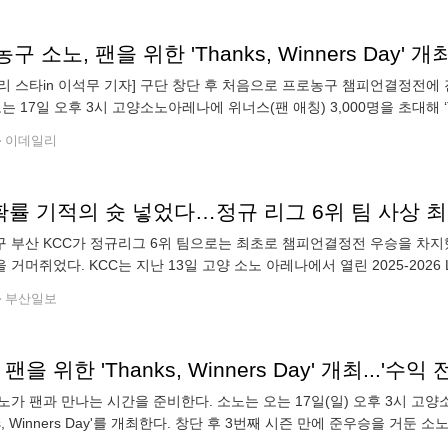
구 소노, 팬을 위한 'Thanks, Winners Day' 개
리 스타in 이석무 기자] 구단 창단 후 처음으로 프로농구 챔피언결정전에
는 17일 오후 3시 고양소노아레나에 위너스(팬 애칭) 3,000명을 초대해 ‘Tha
에 준우승을 거둔 소노는 개막전부터 챔피언 결정전까지 뜨거운
이데일리
확률 기적의 슛 넣었다…정규 리그 6위 팀 사상 최
 부산 KCC가 정규리그 6위 팀으로는 최초로 챔피언결정전 우승을 차지했다
 거머쥐었다. KCC는 지난 13일 고양 소노 아레나에서 열린 2025-202
에서 고양 소노를 76-68로 제압했다. 시리즈 전적 4승 1패로 정상에
부산일보
 팬을 위한 'Thanks, Winners Day' 개최...'수익
노가 팬과 만나는 시간을 준비한다. 소노는 오는 17일(일) 오후 3시 고양
nks, Winners Day'를 개최한다. 창단 후 3번째 시즌 만에 준우승을 
내준 위너스에 감사의 마음을 전하기 위해 자리를 마련했다. 시