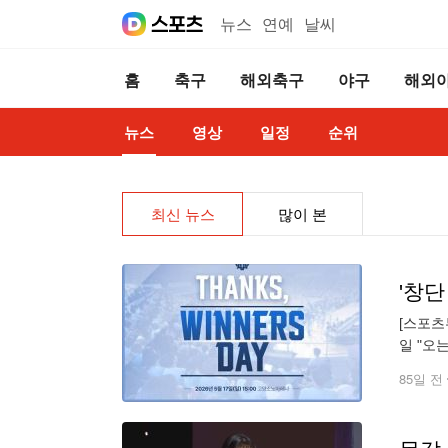
뉴스
연예
날씨
홈
축구
해외축구
야구
해외
뉴스
영상
일정
순위
최신 뉴스
많이 본
'창단
[스포츠
일 "오는
사는 창
85일 전