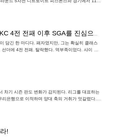
 2라운드 5차전 디트로이트 피스톤스와 경기에서 116-
기
하나 더 따와!(Go get another one)" 르브론의 품격. OKC 4전 전패 이후 SGA를 진심으로 축하했다
의 품격이 담긴 한 마디다. 패자였지만, 그는 확실히 클래스
선더에 4전 전패. 탈락했다. 역부족이었다. 샤이 길
서 차기 시즌 판도 변화가 감지된다. 리그를 대표하는
 우리은행으로 이적하며 양대 축의 거취가 엇갈렸다.
 체결
라!