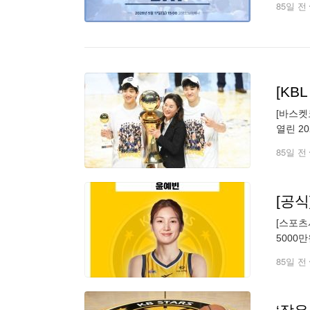
85일 전
[KB
[바스켓
열린 2
써 창단
85일 전
[공식
[스포츠
5000
부터 관
85일 전