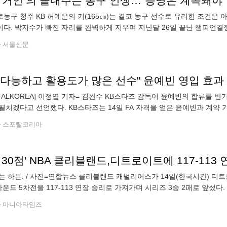
은 거인’의 끝내주는 농구 인생…“증명은 계속돼야 
농구 청주 KB 허예은의 키(165㎝)는 결코 농구 선수로 유리한 조건은
다. 박지수가 빠진 자리를 완벽하게 지우며 지난달 26일 끝난 챔피언결정
안의 KB숙소에서 만나 농구인생을 들어봤다. 챔프전에서 가장 화제가 됐
서울신문
재다능하고 활용도가 많은 선수" 윤예빈 영입 효과
RTALKOREA] 이정엽 기자= 김완수 KB스타즈 감독이 윤예빈의 합류를 
펼치겠다고 선언했다. KB스타즈는 14일 FA 자격을 얻은 윤예빈과 계약 기간 
앞서 리그 최고의 슈터 강이슬을 우리은행으로 내줬지만, '국보 센터'
스포탈코리아
 30점' NBA 클리블랜드,디트로이트에 117-113 
는 하든. / 사진=연합뉴스 클리블랜드 캐벌리어스가 14일(한국시간) 디트로
라운드 5차전을 117-113 연장 승리로 가져가며 시리즈 3승 2패로 앞섰다
유투 2개가 경기를 연장으로 끌고 갔고, 도너번 미첼이 연장 야투 3개를
마니아타임즈