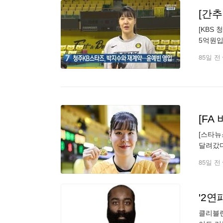
[간
[KBS
5억원입
가드 윤
85일 전
[스타뉴
달려갔다
일 "박
85일 전
'2연
클리블랜