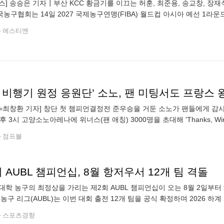
뉴스] 송승은 기자┃부산 KCC 황금기를 이끄는 허훈, 최준용, 송교창, 
농구협회는 14일 2027 국제농구연맹(FIBA) 월드컵 아시아 예선 1라운
 발표했다. 대표팀은 오는 7월 3일과 6일 고양 소노 아레나에서 대만
에스티엔
 비행기 원정 응원단’ 소노, 팬 미팅서도 프랑스
=최창환 기자] 창단 첫 챔피언결정전 준우승을 거둔 소노가 팬들에게 감사
후 3시 고양소노아레나에 위너스(팬 애칭) 3000명을 초대해 'Thanks, Win
거둔 소노는 개막전부터 챔피언결정전까지 뜨거운 응원과 격려를 보내준
점프볼
 AUBL 챔피언십, 8월 항저우서 12개 팀 격돌
대학 농구의 최정상을 가리는 제2회 AUBL 챔피언십이 오는 8월 2일부터
 농구 리그(AUBL)는 이번 대회 출전 12개 팀을 공식 확정하며 2026 
발을 발판으로 참가국을 확대한 이번 대회는 동남아시아와 오세아니아까
스포츠경향