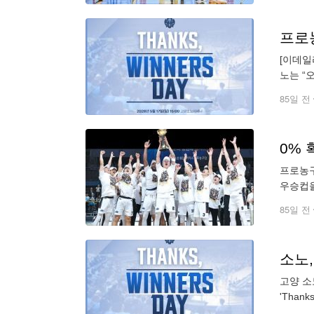
프로농
[이데일
노는 “오
시즌 만
85일 전
0% 
프로농구
우승컵을
정 경기
85일 전
소노,
고양 소
'Tha
려를 보