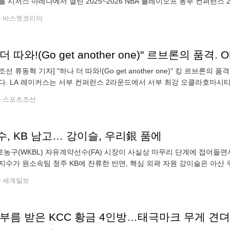
틀 시저스 아레나에서 열린 2025~2026 NBA 플레이오프 동부 컨퍼런스
 승리했다. 시리즈 전적 3승 2패. 2연패로 시리즈를 시작했으나, 3연승을 
바스켓코리아
선 류동혁 기자] "하나 더 따와!(Go get another one)" 킹 르브론
다. LA 레이커스는 서부 컨퍼런스 2라운드에서 서부 최강 오클라호마시티 
렉산더가 이끄는 오클라호마시티 선더는 강
스포츠조선
, KB 남고… 강이슬, 우리銀 품에
농구(WKBL) 자유계약선수(FA) 시장이 사실상 마무리 단계에 접어들면
지수가 원소속팀 청주 KB에 잔류한 반면, 핵심 외곽 자원 강이슬은 아산
박지수. KB는 14일 박지수와 연봉 5억원에 계약기간 2년 조건으로 FA 재계약을
세계일보
 부름 받은 KCC 황금 4인방…태극마크 무게 견뎌