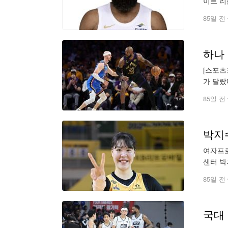
이트 리
107로
85일 전
[스포츠조
가 달랐
저스 알
85일 전
박지수
여자프로
센터 박
85일 전
국대