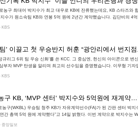
신기록 KB 박지수 “이슬 언니의 우리은행과 경쟁
로농구 최대어 박지수가 최고 대우로 KB에 잔류했는데요, KB 스타즈와
가 원소속팀 KB와 연봉 5억 원에 2년간 계약했습니다. 김단비의 4억 5천만 원을 뛰어넘는 신기록인데요. 최고 대우를 약
른 팀도 있었지만, 박지수는 KB에서 연속 우승에 도전하는 길을 선택했습
KBS
퍼팀’ 이끌고 첫 우승반지 허훈 “광안리에서 번지점
 '정규리그 6위 팀 우승 신화'를 쓴 KCC. 그 중심엔, 헌신의 아이콘으로
삼부자 MVP 탄생을 알리며 최고의 선수임을 증명했습니다. 이무형 기자입니
포트라이트는 허훈에게 쏠렸습니다. [허훈/KCC : "진짜 말로 표현할 수
KBS
구 KB, ‘MVP 센터’ 박지수와 5억원에 재계약
농구(WKBL) 우승팀 청주 KB가 자유계약선수(FA)가 된 간판 센터 박지
, 연간 총액 5억 원에 계약했다”고 14일 밝혔다. 이번 계약으로 박지수는 
리은행의 에이스 김단비의 4억5000만원이었다. 이로써 2025~26시즌
중앙일보