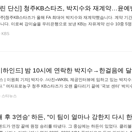
추린 단신] 청주KB스타즈, 박지수와 재계약…윤예
 청주]청주KB스타즈가 올해 FA 최대어 박지수와 재계약했습니다. 계약 기
니다. 이로써 강이슬을 우리은행으로 보낸 KB는 자유계약 선수 10중 5
예빈을 영입했습니다. 연간 총액은 1억 5천만원에 계약기간은 3년입니다.
KBS
스 | 이원희 기자] 박지수. /사진=WKBL 제공인터뷰에 임하고 있는 박지수.
." 여자프로농구 청주 KB스타즈가 오랜 줄다리기 끝에 '국보 센터' 박지수(
지수와 자유계약선수(FA) 재계약을 체결했다. 계약기간은 2년이
스타뉴스
패 후 3연승' 하든, "이 팀이 얼마나 강한지 다시 
드가 연장 끝에 원정 승리를 따냈다. 그 중심에는 하든이 있었다. 클리블