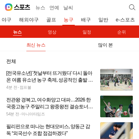
뉴스
연예
날씨
야구
해외야구
골프
농구
배구
일반
e-스포츠
뉴스
영상
일정
순위
최신 뉴스
많이 본
전체
[전국유소년] '첫날부터 뜨거웠다' 다시 돌아
온 여름 유소년 농구 축제, 성공적인 출발 알
려(종합)
4분 전
점프볼
전관왕 경복고, 여수화양고 대파…2026 한
국중고농구 주말리그 왕중왕전 결승토너먼
트 확정
54분 전
마니아타임즈
필리핀으로 떠나는 현대모비스, 양동근 감
독 “외국선수 조합 점검하겠다”