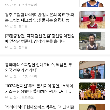
4시간 전
바스켓코리아
청주 드림팀 U8 취미반 김시윤의 목표 "첫째
는 드림팀 대표팀 입성! 둘째는 훌륭한 농구
선수!"
4시간 전
점프볼
[26왕중왕전] ‘극적 결선 진출’ 광신중 역전승
에 앞장선 허준서, 감격의 눈물 흘리다
4시간 전
점프볼
동국대와 스파링한 현대모비스, 핵심은 ‘두
외국 선수의 경기력’
4시간 전
바스켓코리아
"100% 컨디션' 루카 돈치치의 공언, LA 레이
커스는 안심했다. 美 매체의 평가 "LA 레이
커스는 서부 강팀"
4시간 전
스포츠조선
‘커리어 하이’ 현대모비스 박무빈, “지난 시즌