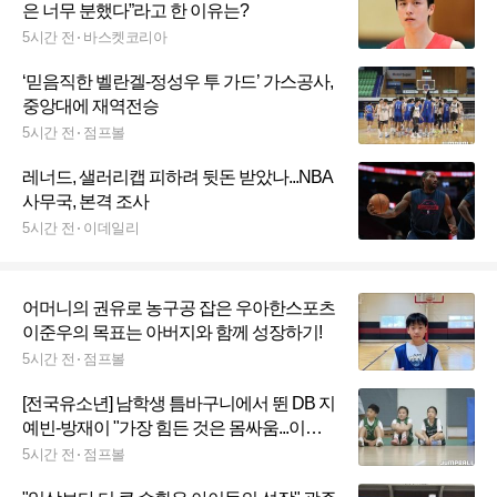
은 너무 분했다”라고 한 이유는?
5시간 전
바스켓코리아
‘믿음직한 벨란겔-정성우 투 가드’ 가스공사,
중앙대에 재역전승
5시간 전
점프볼
레너드, 샐러리캡 피하려 뒷돈 받았나...NBA
사무국, 본격 조사
5시간 전
이데일리
어머니의 권유로 농구공 잡은 우아한스포츠
이준우의 목표는 아버지와 함께 성장하기!
5시간 전
점프볼
[전국유소년] 남학생 틈바구니에서 뛴 DB 지
예빈-방재이 "가장 힘든 것은 몸싸움...이겨
낼 것"
5시간 전
점프볼