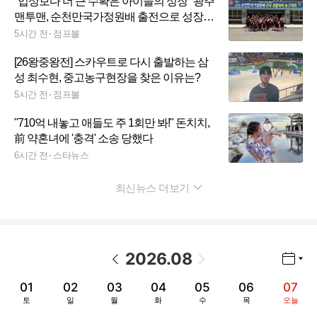
"입상보다 더 큰 수확은 아이들의 성장" 광주
맨투맨, 순천만국가정원배 출전으로 성장
발판 마련
5시간 전
점프볼
[26왕중왕전] 스카우트로 다시 출발하는 삼
성 최수현, 중고농구현장을 찾은 이유는?
5시간 전
점프볼
"710억 내놓고 애들도 주 1회만 봐!" 돈치치,
前 약혼녀에 '충격' 소송 당했다
6시간 전
스타뉴스
최신뉴스 더보기
펼치기
2026
.
08
년월 선택 열기/닫기
이전 날짜
다음 날짜
01
02
03
04
05
06
07
토
일
월
화
수
목
오늘