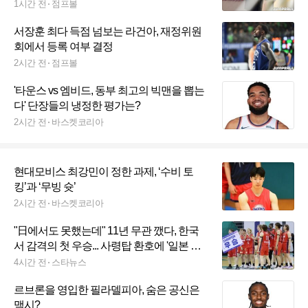
1시간 전
점프볼
서장훈 최다 득점 넘보는 라건아, 재정위원
회에서 등록 여부 결정
2시간 전
점프볼
'타운스 vs 엠비드, 동부 최고의 빅맨을 뽑는
다' 단장들의 냉정한 평가는?
2시간 전
바스켓코리아
현대모비스 최강민이 정한 과제, ‘수비 토
킹’과 ‘무빙 슛’
2시간 전
바스켓코리아
"日에서도 못했는데" 11년 무관 깼다, 한국
서 감격의 첫 우승... 사령탑 환호에 '일본 여
자농구도 들썩'
4시간 전
스타뉴스
르브론을 영입한 필라델피아, 숨은 공신은
맥시?