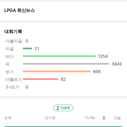
LPGA 최신뉴스
대회기록
더블이글
0
이글
21
버디
1254
상한선
파
3849
상한선
보기
656
상한선
더블보기
82
3+보기
0
TOP5
순위
선수명
To Par
홀
오늘