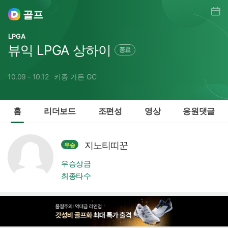
일정
골프
LPGA
뷰익 LPGA 상하이
종료
10.09 - 10.12
키종 가든 GC
홈
리더보드
조편성
영상
응원댓글
지노티띠꾼
우승
우승상금
최종타수