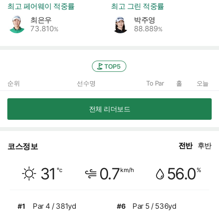
최고 페어웨이 적중률
최고 그린 적중률
최은우
박주영
73.810
88.889
%
%
TOP5
순위
선수명
To Par
홀
오늘
전체 리더보드
전반
후반
코스정보
구름많음
31
0.7
56.0
°c
km/h
%
습도
풍속
Par 4 / 381yd
Par 5 / 536yd
#1
#6