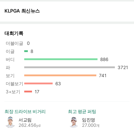
KLPGA 최신뉴스
대회기록
더블이글
0
이글
8
버디
886
상한선
파
3721
상한선
보기
741
상한선
더블보기
63
3+보기
17
최장 드라이브 비거리
최고 평균 퍼팅
서교림
임진영
262.456
27.000
yd
개