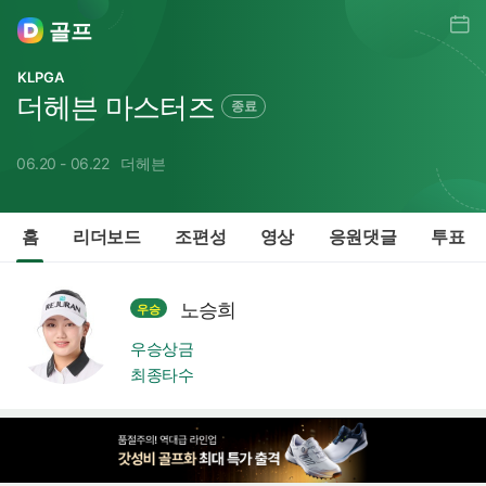
일정
골프
KLPGA
더헤븐 마스터즈
종료
06.20 - 06.22
더헤븐
홈
리더보드
조편성
영상
응원댓글
투표
노승희
우승
우승상금
최종타수