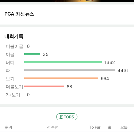
PGA 최신뉴스
대회기록
더블이글
0
이글
35
버디
1362
상한선
파
4435
상한선
보기
964
상한선
더블보기
88
3+보기
0
TOP5
순위
선수명
To Par
홀
오늘