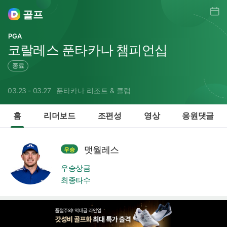
일정
골프
PGA
코랄레스 푼타카나 챔피언십
종료
03.23 - 03.27
푼타카나 리조트 & 클럽
홈
리더보드
조편성
영상
응원댓글
맷월레스
우승
우승상금
최종타수