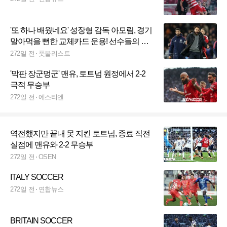
'또 하나 배웠네요' 성장형 감독 아모림, 경기
말아먹을 뻔한 교체카드 운용! 선수들의 투
지로 기사회생
272일 전
풋볼리스트
'막판 장군멍군' 맨유, 토트넘 원정에서 2-2
극적 무승부
272일 전
에스티엔
역전했지만 끝내 못 지킨 토트넘, 종료 직전
실점에 맨유와 2-2 무승부
272일 전
OSEN
ITALY SOCCER
272일 전
연합뉴스
BRITAIN SOCCER