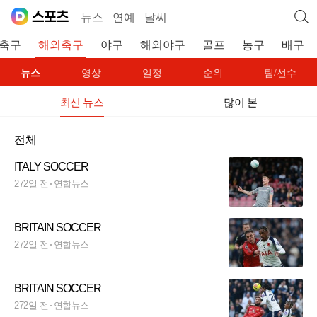
뉴스
연예
날씨
축구
해외축구
야구
해외야구
골프
농구
배구
뉴스
영상
일정
순위
팀/선수
최신 뉴스
많이 본
전체
ITALY SOCCER
272일 전
연합뉴스
BRITAIN SOCCER
272일 전
연합뉴스
BRITAIN SOCCER
272일 전
연합뉴스