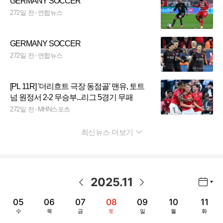
GERMANY SOCCER
272일 전
연합뉴스
GERMANY SOCCER
272일 전
연합뉴스
[PL 11R] '더리흐트 극장 동점골' 맨유, 토트
넘 원정서 2-2 무승부...리그 5경기 무패
272일 전
MHN스포츠
최신뉴스 더보기
펼치기
2025
.
11
년월 선택 열기/닫기
이전 날짜
다음 날짜
05
06
07
08
09
10
11
수
목
금
토
일
월
화