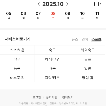
2025
.
10
년월 선택 열기/닫기
이전 날짜
다음 날짜
05
06
07
08
09
10
11
일
월
화
수
목
금
토
서비스 바로가기
뉴스
연예
스포츠
스포츠 홈
축구
해외축구
야구
해외야구
골프
농구
배구
일반
e-스포츠
칼럼/카툰
영상 홈
로그인
공지사항
전체보기
이용약관
·
기사배열책임자 : 임광욱
·
청소년보호책임자 : 이호원