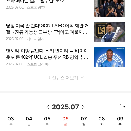
조타 떠나는 길, 호날두만 ‘노쇼’
2025.07.06.
스포츠경향
당장 미국 안 간다! SON, LA FC 이적 제안 거
절→잔류 가능성 급부상..."적어도 겨울까지
기다려야"
2025.07.06.
마이데일리
맨시티, 야망 끝없다! 워커 빈자리 → '바이아
웃 단돈 402억' UCL 결승 주전 RB 영입 추
진…"이미 협상 시작"
2025.07.06.
스포탈코리아
최신뉴스 더보기
펼치기
2025
.
07
년월 선택 열기/닫기
이전 날짜
다음 날짜
03
04
05
06
07
08
09
목
금
토
일
월
화
수