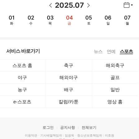
2025
.
07
년월 선택 열기/닫기
이전 날짜
다음 날짜
01
02
03
04
05
06
07
화
수
목
금
토
일
월
서비스 바로가기
뉴스
연예
스포츠
스포츠 홈
축구
해외축구
야구
해외야구
골프
농구
배구
일반
e-스포츠
칼럼/카툰
영상 홈
로그인
공지사항
전체보기
이용약관
·
기사배열책임자 : 임광욱
·
청소년보호책임자 : 이호원