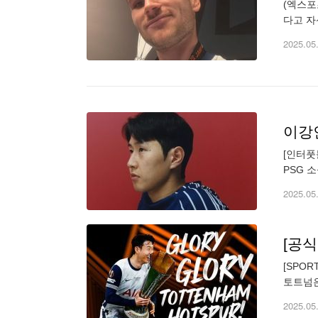
(엑스포
다고 자
사진, 
2025.05
이강인
[인터풋
PSG 
장된 가
2025.05
[SPO
토트넘은
맨체스터
2025.05