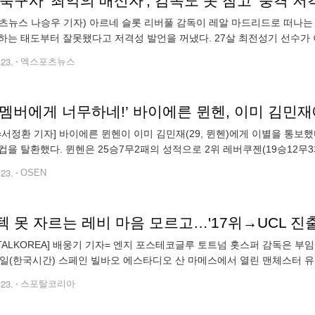
츠뉴스 나승우 기자) 아르네 슬롯 리버풀 감독이 레알 마드리드로 떠나는
하는 태도부터 잘못됐다고 저격성 발언을 꺼냈다. 27살 최전성기 선수가 
적하는 행위로 인해 알렉산더 아놀드는 '세계축구사 최악의 배신자'라는 닉
.23.
엑스포츠뉴스
승멤버에게 너무하네!’ 바이에른 뮌헨, 이미 김민
N=서정환 기자] 바이에른 뮌헨이 이미 김민재(29, 뮌헨)에게 이별을 통보했
컵을 탈환했다. 뮌헨은 25승7무2패의 성적으로 2위 레버쿠젠(19승12무
민재다. 올 시즌 김민재는 7개월째 아킬레스건 부상이 있었지만 참고 뛰
.23.
OSEN
RTALKOREA] 배웅기 기자= 엔지 포스테코글루 토트넘 홋스퍼 감독은 부
2일(한국시간) 스페인 빌바오 에스타디오 산 마메스에서 열린 맨체스터 유나
전에서 브레넌 존슨의 결승골에 힘입어 1-0 승리를 거뒀다. 2007/08 칼링
.23.
스포탈코리아