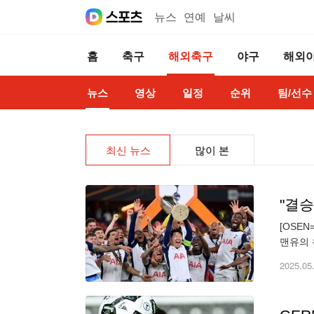
뉴스
연예
날씨
홈
축구
해외축구
야구
해외
뉴스
영상
일정
순위
팀/선수
최신 뉴스
많이 본
[OSE
맨유의 
(UEF
2025.05