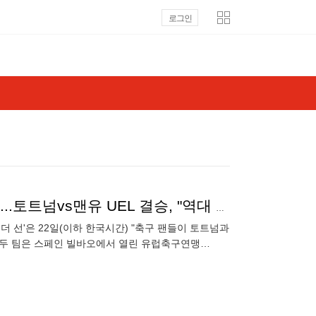
로그인
"결승전 망친 토트넘 경기력, 차라리 출근하는게 낫다"...토트넘vs맨유 UEL 결승, "역대 최악의 결승전" 평가
 '더 선'은 22일(이하 한국시간) "축구 팬들이 토트넘과
 두 팀은 스페인 빌바오에서 열린 유럽축구연맹