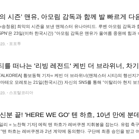
=송청용] 최악의 시즌을 보낸 맨체스터 유나아티드. 루벤 아모림 감독과 
ESPN’은 23일(이하 한국시간) “아모림 감독은 맨유가 올여름 중원에 
. 앞서 맨유는 22일 오전 4시 스페인 빌바오에 위치한 에스타디오 산 
.23.
포포투
RTALKOREA] 황보동혁 기자= 케빈 더 브라위너(맨체스터 시티)의 행선지
 마테오 모레토는 21일(한국시간) 자신의 SNS를 통해 “이탈리아 현지 보
0만 유로(약 155억 원) 수준의 계약 조건에 이미 합의했으며, 이제 그
.23.
스포탈코리아
일리 = 노찬혁 기자] 에릭 텐 하흐가 레버쿠젠 지휘봉을 잡는다. 유럽 축
 "텐 하흐는 레버쿠젠과 2년 계약에 동의했다. 구단에 최종 승인을 받고
시하고 있다. 아약스는 계속해서 텐 하흐의 복귀를 노리고 있다"고 보도했