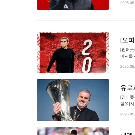
2025.05
[인터풋
이지를 
는 "발
2025.05
유로파
[인터풋
일(이하
은 바쁜
2025.05