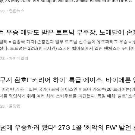
, 23 May 2025. VfB Stuttgart will face Arminia Bielefeld in the DFB C
.23.
연합뉴스
일리 = 김종국 기자] 손흥민과 일부 토트넘 선수들이 유로파리그 우승 시
졌다. 토트넘은 22일(한국시간) 스페인 빌바오에서 열린 맨체스터 유나이티드
서 1-0으로 이겼다. 토트넘은 맨유를 꺾고 UEFA 유로파리그 우승에 성
.23.
마이데일리
] 이정빈 기자 = 일본 국가대표팀 에이스인 미토마 카오루(28·브라이튼)
마를 영입하기 위해 여러 차례 스카우트를 파견했다. 독일 매체 ‘빌트’ 
와 토비 알트셰피 기자는 23일(한국 시각) “바이에른 뮌헨은 브라이튼 윙
.23.
골닷컴