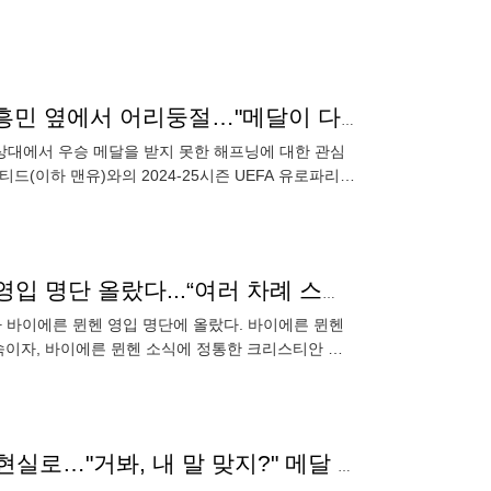
월드컵 우승 메달도 받은 토트넘 부주장, 노메달에 손흥민 옆에서 어리둥절…"메달이 다 떨어졌다"
상대에서 우승 메달을 받지 못한 해프닝에 대한 관심
(이하 맨유)와의 2024-25시즌 UEFA 유로파리그
공했
日 축구계 환호! ‘커리어 하이’ 특급 에이스, 바이에른 영입 명단 올랐다...“여러 차례 스카우트 파견, 이적료 최대 700억”
가 바이에른 뮌헨 영입 명단에 올랐다. 바이에른 뮌헨
소속이자, 바이에른 뮌헨 소식에 정통한 크리스티안 폴
어인
"토트넘에 우승하러 왔다" 27G 1골 '최악의 FW' 발언 현실로…"거봐, 내 말 맞지?" 메달 들고 '인증샷'