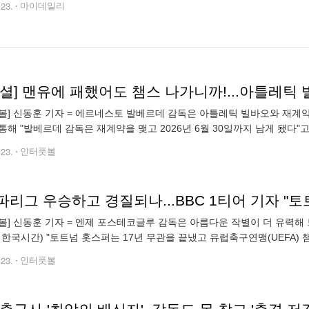
.23.
마이데일리
볼] 신동훈 기자 = 에르네스토 발베르데 감독은 아틀레틱 빌바오와 재계약
통해 "발베르데 감독은 재계약을 맺고 2026년 6월 30일까지 남게 됐다
베르데 감독과 여정을 함께 해 기쁘다. 훌륭한 결과로 역사를 썼고 클럽 발
.23.
인터풋볼
리그 우승하고 경질되나...BBC 1티어 기자 "토
볼] 신동훈 기자 = 엔제 포스테코글루 감독은 아름다운 작별이 더 유력해 보인
 한국시간) "토트넘 홋스퍼는 17년 무관을 끝냈고 유럽축구연맹(UEFA) 
 여름을 보낼 것인데 포스테코글루 감독 거취를 먼저 정해야 한다. UEF
.23.
인터풋볼