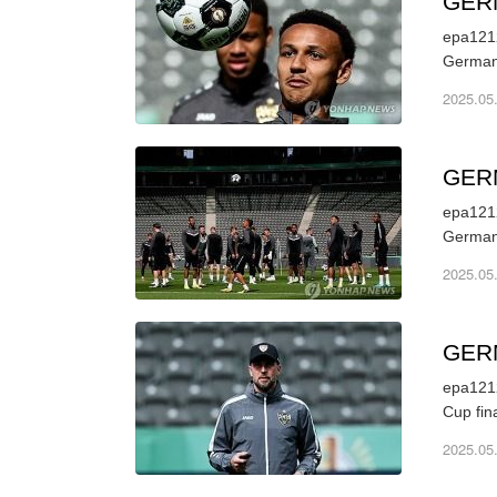
GER
epa1212
Germany
2025.05
GER
epa1212
Germany
2025.05
GER
epa1212
Cup fin
2025.05