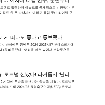
세계 축구사 '최악의 배신자', 감독도 못 참고 '충격 저격'…"어차피 떠날 선수, 훈련부터 만족스럽지 않았다"
 트렌트 알렉산더 아놀드를 공개적으로 비판했다. 훈
이적료 한 푼 발생시키지 않고 유럽 무대 라이벌 구단
네임을 얻고 있다. 리
재에게 떠나도 좋다고 통보했다
다. 바이에른 뮌헨은 2024-2025시즌 분데스리가에
3패)을 따돌렸다. 어려운 여건 속에서 부상투혼을 발
었다
포스텍 못 자르는 레비 마음 모르고…'17위→UCL 진출' 토트넘 신났다! 라커룸서 '난리 부르스'
임 2년 차에 우승을 해낸다는 약속을 지켰다. 토트넘은
이티드와 2024/25 유럽축구연맹(UEFA) 유로파리