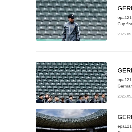
GER
epa1212
Cup fin
2025.05
GER
epa1212
Germany
2025.05
GER
epa1212