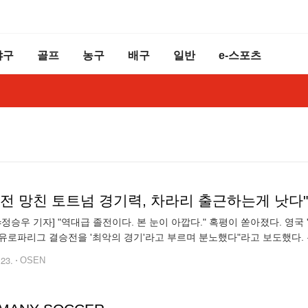
야구
골프
농구
배구
일반
e-스포츠
N=정승우 기자] "역대급 졸전이다. 본 눈이 아깝다." 혹평이 쏟아졌다. 영국
유로파리그 결승전을 '최악의 경기'라고 부르며 분노했다"라고 보도했다.
A) 유로파리그 결승전에서 맞붙었고, 토트넘이 1-0으로 승리하며 17년 만에
.23.
OSEN