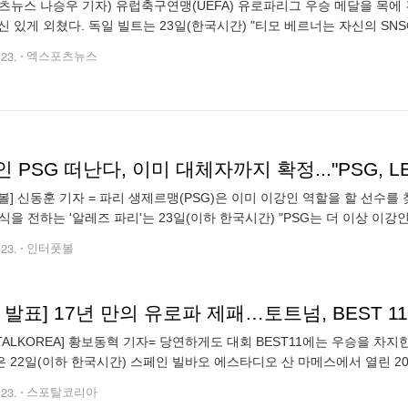
츠뉴스 나승우 기자) 유럽축구연맹(UEFA) 유로파리그 우승 메달을 목에
신 있게 외쳤다. 독일 빌트는 23일(한국시간) "티모 베르너는 자신의 SN
토트넘 주장 손흥민과 찍은 사진 3장을 올렸다. 베르너는 '대단한 팀이다. 
.23.
엑스포츠뉴스
 PSG 떠난다, 이미 대체자까지 확정..."PSG, 
볼] 신동훈 기자 = 파리 생제르맹(PSG)은 이미 이강인 역할을 할 선수를
소식을 전하는 '알레즈 파리'는 23일(이하 한국시간) "PSG는 더 이상 이
운데 PSG는 센터백 영입에 ㅇ힘을 주려고 한다. 이강인도 방출
.23.
인터풋볼
RTALKOREA] 황보동혁 기자= 당연하게도 대회 BEST11에는 우승을 차
 22일(이하 한국시간) 스페인 빌바오 에스타디오 산 마메스에서 열린 20
 유나이티드를 1-0으로 꺾고 우승을 차지했다. 이로써 토트넘은 2007
.23.
스포탈코리아