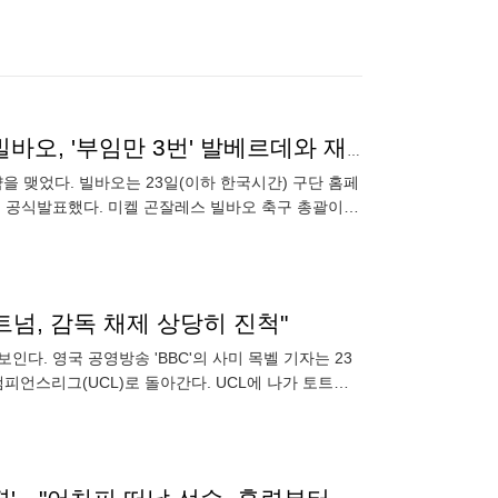
[오피셜] 맨유에 패했어도 챔스 나가니까!...아틀레틱 빌바오, '부임만 3번' 발베르데와 재계약
을 맺었다. 빌바오는 23일(이하 한국시간) 구단 홈페
"고 공식발표했다. 미켈 곤잘레스 빌바오 축구 총괄이사
트넘, 감독 채제 상당히 진척"
다. 영국 공영방송 'BBC'의 사미 목벨 기자는 23
챔피언스리그(UCL)로 돌아간다. UCL에 나가 토트넘