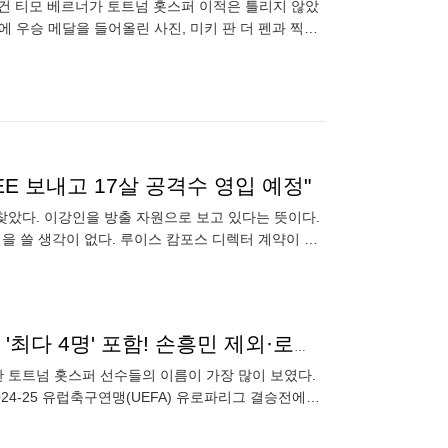
 건 티모 베르너가 토트넘 홋스퍼 이적은 틀리지 않았
S에 우승 메달을 들어올린 사진, 미키 판 더 펜과 찍은
내가
LEE 보내고 17살 공격수 영입 예정"
 찾았다. 이강인을 방출 자원으로 보고 있다는 뜻이다.
강인을 쓸 생각이 없다. 루이스 캄포스 디렉터 계약이 연
[공식 발표] 17년 만의 유로파 제패…토트넘, BEST 11 '최다 4명' 포함! 손흥민 제외·로메로 MVP 선정
지한 토트넘 홋스퍼 선수들의 이름이 가장 많이 보였다.
24-25 유럽축구연맹(UEFA) 유로파리그 결승전에서