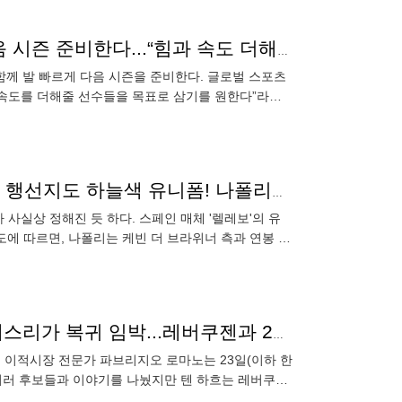
‘최악의 시즌’ 맨유, 아모림 감독과 함께 발 빠르게 다음 시즌 준비한다...“힘과 속도 더해줄 선수 필요해”
함께 발 빠르게 다음 시즌을 준비한다. 글로벌 스포츠
힘과 속도를 더해줄 선수들을 목표로 삼기를 원한다”라고
마메스에서
맨시티를 떠나는 '리빙 레전드' 케빈 더 브라위너, 차기 행선지도 하늘색 유니폼! 나폴리行 유력..."조건 합의했어"
가 사실상 정해진 듯 하다. 스페인 매체 '렐레보'의 유
도에 따르면, 나폴리는 케빈 더 브라위너 측과 연봉 약
무적 신분 끝! 'HERE WE GO' 텐 하흐, 10년 만에 분데스리가 복귀 임박...레버쿠젠과 2년 계약 합의
구 이적시장 전문가 파브리지오 로마노는 23일(이하 한
 여러 후보들과 이야기를 나눴지만 텐 하흐는 레버쿠젠
다. 레