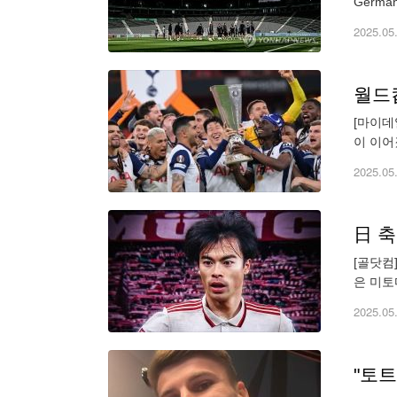
Germany
2025.05
[마이데
이 이어
결승전에
2025.05
[골닷컴
은 미토
크 기자
2025.05