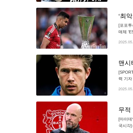
[포포투
매체 ‘
보도했다
2025.05
[SPO
력 기자
1,00
2025.05
[마이데
국시각)
을 우선