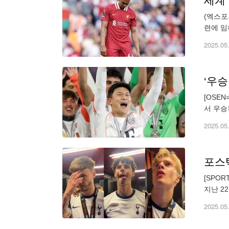
(엑스포
련에 임
으로 이
2025.05
‘우
[OSE
서 우승
휘한 김
2025.05
[SPO
지난 2
그 결승
2025.05