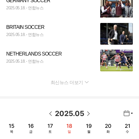
GERMANY SOCCER
2025.05.18.
연합뉴스
BRITAIN SOCCER
2025.05.18.
연합뉴스
NETHERLANDS SOCCER
2025.05.18.
연합뉴스
최신뉴스 더보기
펼치기
2025
.
05
년월 선택 열기/닫기
이전 날짜
다음 날짜
15
16
17
18
19
20
21
목
금
토
일
월
화
수