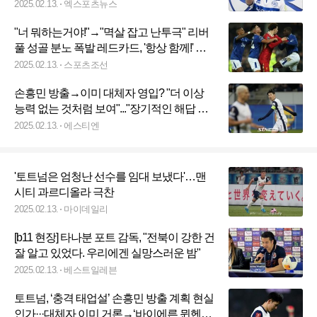
서 경쟁력 확인"
2025.02.13.
엑스포츠뉴스
"너 뭐하는거야!"→"멱살 잡고 난투극" 리버
풀 성골 분노 폭발 레드카드, '항상 함께!' 침
묵 깼다
2025.02.13.
스포츠조선
손흥민 방출→이미 대체자 영입? "더 이상
능력 없는 것처럼 보여"..."장기적인 해답 될
수 있어"
2025.02.13.
에스티엔
'토트넘은 엄청난 선수를 임대 보냈다'…맨
시티 과르디올라 극찬
2025.02.13.
마이데일리
[b11 현장] 타나분 포트 감독, "전북이 강한 건
잘 알고 있었다. 우리에겐 실망스러운 밤"
2025.02.13.
베스트일레븐
토트넘, ‘충격 태업설’ 손흥민 방출 계획 현실
인가···대체자 이미 거론→‘바이에른 뮌헨