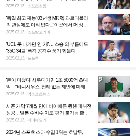
FW’ 영입 노린다 “FA 영입 선두 주자”
2025.02.13.
스포츠경향
'독일 최고 재능' 03년생 MF, 펩 과르디올라
의 관심에도 이적 없다..."이곳에서 더 성장
할 예정이다"
2025.02.13.
스포탈코리아
‘UCL 못 나가면 안 가!’…‘스승’의 부름에도
‘35G 34골’ 폭격 공격수 품기 힘들다
2025.02.13.
포포투
'돈이 미쳤다' 사우디가면 1조 5000억 초대
박…"비니시우스, 전례 없는 제안에 미래 고
심"
2025.02.13.
엑스포츠뉴스
시즌 개막 7개월 만에 바이에른 뮌헨 데뷔전
성공…일본 수비수 이토 '평가 불가능 활약
이었다'
2025.02.13.
마이데일리
2024년 스포츠 스타 수입 1위는 호날두,