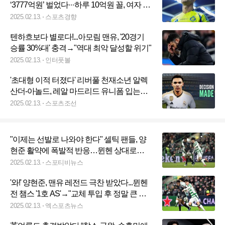
‘3777억원’ 벌었다···하루 10억원 꼴, 여자 1
위 고프의 8.5배
2025.02.13.
스포츠경향
텐하흐보다 별로다!...아모림 맨유, '20경기
승률 30%대' 충격→"역대 최악 달성할 위기"
2025.02.13.
인터풋볼
'초대형 이적 터졌다' 리버풀 천재소년 알렉
산더-아놀드, 레알 마드리드 유니폼 입는다
'FA 합류 결정'
2025.02.13.
스포츠조선
"이제는 선발로 나와야 한다" 셀틱 팬들, 양
현준 활약에 폭발적 반응…뮌헨 상대로
UCL 첫 도움
2025.02.13.
스포티비뉴스
'와!' 양현준, 맨유 레전드 극찬 받았다...뮌헨
전 챔스 '1호 AS'→"교체 투입 후 정말 큰 차
이 만들어"
2025.02.13.
엑스포츠뉴스