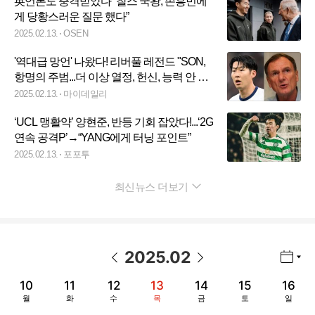
英언론도 충격받았다 “찰스 국왕, 손흥민에
게 당황스러운 질문 했다”
2025.02.13.
OSEN
'역대급 망언' 나왔다! 리버풀 레전드 "SON,
항명의 주범...더 이상 열정, 헌신, 능력 안 보
여" 충격 주장
2025.02.13.
마이데일리
‘UCL 맹활약’ 양현준, 반등 기회 잡았다!...‘2G
연속 공격P’→“YANG에게 터닝 포인트”
2025.02.13.
포포투
최신뉴스 더보기
펼치기
2025
.
02
년월 선택 열기/닫기
이전 날짜
다음 날짜
10
11
12
13
14
15
16
월
화
수
목
금
토
일