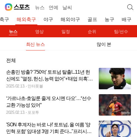
뉴스
연예
날씨
축구
해외축구
야구
해외야구
골프
농구
배구
뉴스
영상
일정
순위
팀/선수
최신 뉴스
많이 본
전체
손흥민 방출? '750억' 토트넘 탈출!...11년 헌
신에도 "열정, 헌신, 능력 없어"+'태업 의혹'까
지→이럴 거면 떠나자!
2025.02.13.
인터풋볼
‘가르나초-호일룬 줄게 오시멘 다오’…“선수
교환 가능성 있어”
2025.02.13.
포포투
'SON 후계자는 바로 나!' 토트넘, 올 여름 '양
민혁 포함' 임대생 3명 기회 준다..."프리시즌