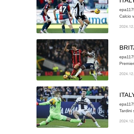
ITA
epa1175
Calcio 
2024.12
BRI
epa1175
Premier
2024.12
ITA
epa1175
2024.12