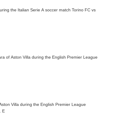
ring the Italian Serie A soccer match Torino FC vs
a of Aston Villa during the English Premier League
Aston Villa during the English Premier League
match between Chelsea and Aston Villa in London, Britain, 01 December 2024. E