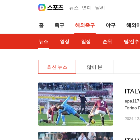
뉴스
연예
날씨
홈
축구
해외축구
야구
해외
뉴스
영상
일정
순위
팀/선수
최신 뉴스
많이 본
ITA
epa1175
2024.12