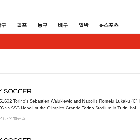
야구
골프
농구
배구
일반
e-스포츠
LY SOCCER
1602 Torino's Sebastien Walukiewic and Napoli's Romelu Lukaku (C) in 
Torino FC vs SSC Napoli at the Olimpico Grande Torino Stadium in Turin, Ital
.01.
연합뉴스