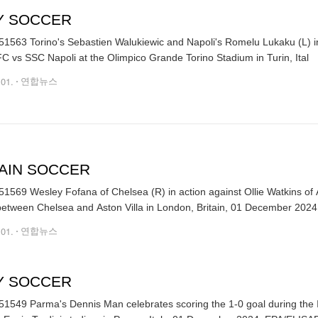
LY SOCCER
1563 Torino's Sebastien Walukiewic and Napoli's Romelu Lukaku (L) in 
Torino FC vs SSC Napoli at the Olimpico Grande Torino Stadium in Turin, Ital
.01.
연합뉴스
TAIN SOCCER
1569 Wesley Fofana of Chelsea (R) in action against Ollie Watkins of 
.01.
연합뉴스
LY SOCCER
1549 Parma's Dennis Man celebrates scoring the 1-0 goal during the I