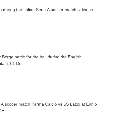
 during the Italian Serie A soccer match Udinese
rge battle for the ball during the English
tain, 01 De
 A soccer match Parma Calcio vs SS Lazio at Ennio
BARACCHI