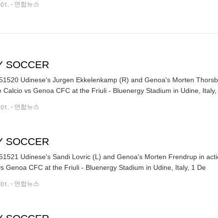
.01.
연합뉴스
LY SOCCER
1520 Udinese's Jurgen Ekkelenkamp (R) and Genoa's Morten Thorsby in
 Calcio vs Genoa CFC at the Friuli - Bluenergy Stadium in Udine, Italy,
.01.
연합뉴스
LY SOCCER
1521 Udinese's Sandi Lovric (L) and Genoa's Morten Frendrup in actio
vs Genoa CFC at the Friuli - Bluenergy Stadium in Udine, Italy, 1 De
.01.
연합뉴스