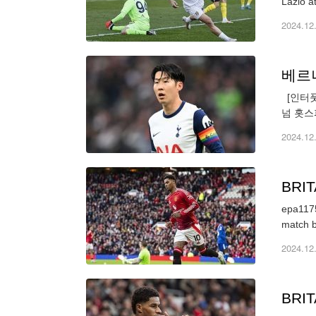
2024.12
베르너
[인터풋
넘 홋스
레넌 존
2024.12
BRI
epa1175
match b
2024.12
BRI