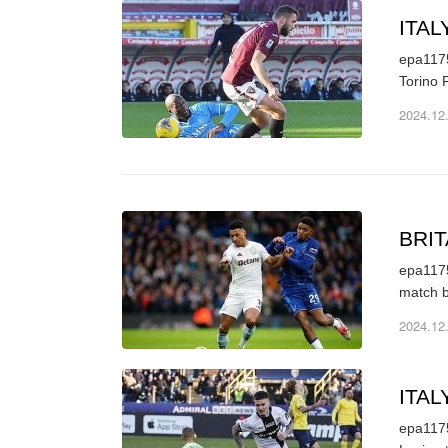
ITA
epa1175
2024.12
BRI
epa1175
2024.12
ITA
epa1175