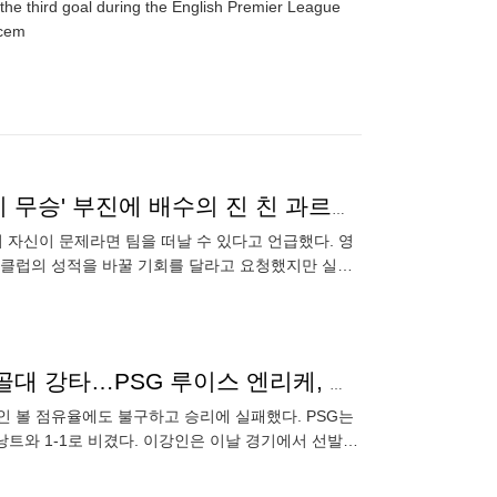
he third goal during the English Premier League
ecem
"내가 문제라면 더 이상 머물지 않겠다"...'공식전 6경기 무승' 부진에 배수의 진 친 과르디올라 맨시티 감독
 자신이 문제라면 팀을 떠날 수 있다고 언급했다. 영
진에 클럽의 성적을 바꿀 기회를 달라고 요청했지만 실패
 최고의 황금기를
18년 만의 프랑스 리그1 역대급 볼 점유율, 이강인은 골대 강타…PSG 루이스 엔리케, 결정력 부재 설명 포기
인 볼 점유율에도 불구하고 승리에 실패했다. PSG는
 낭트와 1-1로 비겼다. 이강인은 이날 경기에서 선발
전반