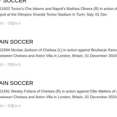
LY SOCCER
1603 Torino's Che Adams and Napoli's Mathias Olivera (R) in action du
SSC Napoli at the Olimpico Grande Torino Stadium in Turin, Italy, 01 Dec
.01.
연합뉴스
TAIN SOCCER
1584 Nicolas Jackson of Chelsea (L) in action against Boubacar Kamar
etween Chelsea and Aston Villa in London, Britain, 01 December 2024
.01.
연합뉴스
TAIN SOCCER
1581 Wesley Fofana of Chelsea (R) in action against Ollie Watkins of 
.01.
연합뉴스