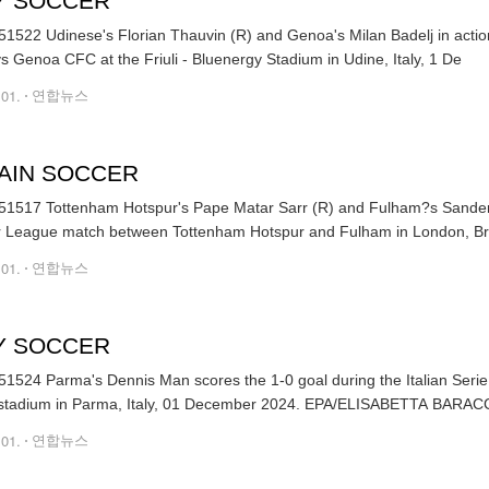
LY SOCCER
1522 Udinese's Florian Thauvin (R) and Genoa's Milan Badelj in action
vs Genoa CFC at the Friuli - Bluenergy Stadium in Udine, Italy, 1 De
.01.
연합뉴스
TAIN SOCCER
1517 Tottenham Hotspur's Pape Matar Sarr (R) and Fulham?s Sander Be
 League match between Tottenham Hotspur and Fulham in London, Bri
.01.
연합뉴스
LY SOCCER
1524 Parma's Dennis Man scores the 1-0 goal during the Italian Serie
Tardini stadium in Parma, Italy, 01 December 2024. EPA/ELISABETTA 
.01.
연합뉴스