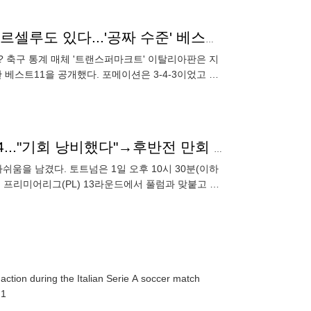
'약'한 남자 포그바 데려갈 팀 있나요? '월클' 라모스-마르셀루도 있다...'공짜 수준' 베스트11
? 축구 통계 매체 '트랜스퍼마크트' 이탈리아판은 지
 베스트11을 공개했다. 포메이션은 3-4-3이었고 안
"45분 내내 부진한 출발" 손흥민, 아쉬웠던 전반 평점 4..."기회 낭비했다"→후반전 만회 노린다
아쉬움을 남겼다. 토트넘은 1일 오후 10시 30분(이하
즌 프리미어리그(PL) 13라운드에서 풀럼과 맞붙고 있
tion during the Italian Serie A soccer match
 1