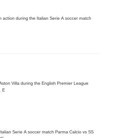
action during the Italian Serie A soccer match
Aston Villa during the English Premier League
match between Chelsea and Aston Villa in London, Britain, 01 December 2024. E
talian Serie A soccer match Parma Calcio vs SS