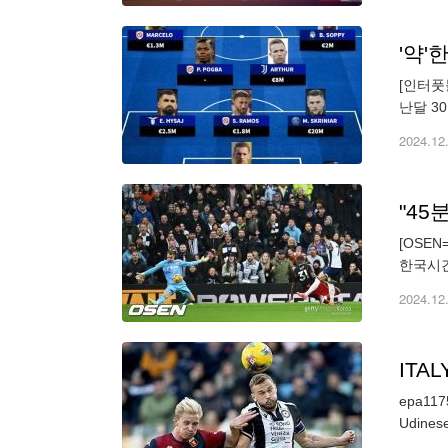
[인터풋
난달 3
수 파티
2024.12
[OSE
한국시간
다. 전
2024.12
ITA
epa1175
Udinese