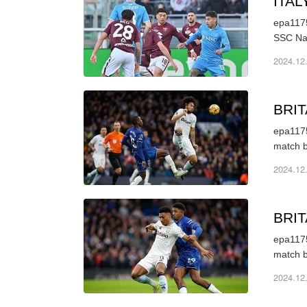
ITA
epa1175
2024.12
BRI
epa1175
match b
2024.12
BRI
epa1175
2024.12