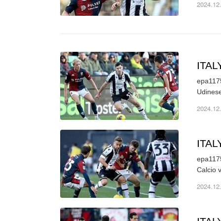
2024.12
ITA
epa1175
Udinese
2024.12
ITA
epa1175
Calcio 
2024.12