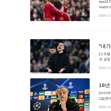
epa1175
match b
2024.12
[스포탈
국 공영
하면 팀
2024.12
[마이데
1일(한
출전해 
2024.12