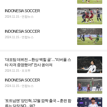
INDONESIA SOCCER
2024.11.15.
연합뉴스
INDONESIA SOCCER
2024.11.15.
연합뉴스
‘대표팀 데뷔전→환상 백힐 골’…“리버풀 스
타 자격 증명했어!” 찬사 쏟아져
2024.11.15.
포포투
INDONESIA SOCCER
2024.11.15.
연합뉴스
'토트넘맨' 양민혁, 12월 깜짝 출국→훈련 합
류는 당장 NO…왜?