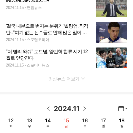
INDONESIA SOCCER
2024.11.15.
연합뉴스
'결국 내분으로 번지는 분위기' 벨링엄, 직격
탄..."여기 없는 선수들로 인해 많은 일이 있
었다 경기에 뛴 선수들이 자랑스러워"
2024.11.15.
스포탈코리아
"더 빨리 와줘" 토트넘, 양민혁 합류 시기 12
월로 앞당긴다
2024.11.15.
스포티비뉴스
최신뉴스 더보기
펼치기
2024
.
11
년월 선택 열기/닫기
이전 날짜
다음 날짜
12
13
14
15
16
17
18
화
수
목
금
토
일
월