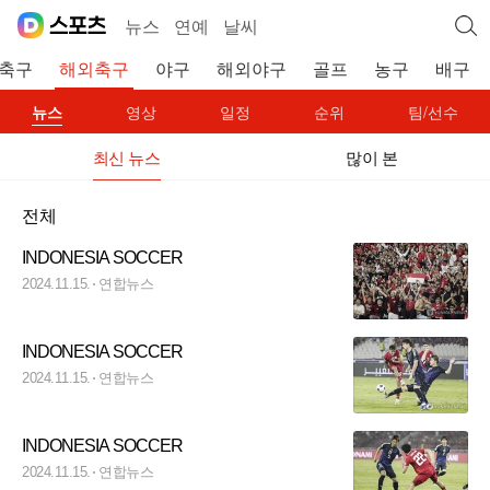
뉴스
연예
날씨
축구
해외축구
야구
해외야구
골프
농구
배구
뉴스
영상
일정
순위
팀/선수
최신 뉴스
많이 본
전체
INDONESIA SOCCER
2024.11.15.
연합뉴스
INDONESIA SOCCER
2024.11.15.
연합뉴스
INDONESIA SOCCER
2024.11.15.
연합뉴스