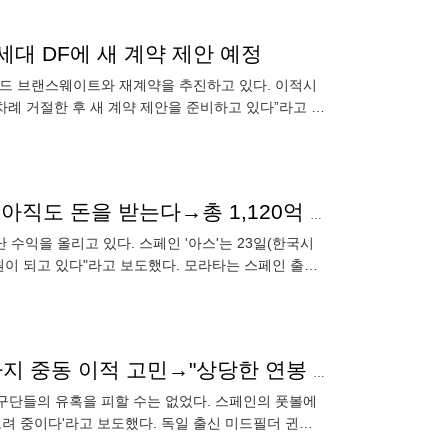
세대 DF에 새 계약 제안 예정
러드 브랜스웨이트와 재계약을 추진하고 있다. 이적시
차례 거절한 후 새 계약 제안을 준비하고 있다”라고 전
195cm에 달하는
진짜 거상은 레알 마드리드? 7년 전 떠난 선수 덕분에 아직도 돈을 받는다→총 1,120억 돌파
 수익을 올리고 있다. 스페인 '아스'는 23일(한국시
원이 되고 있다"라고 보도했다. 모라타는 스페인 출신
했다.
'덕배야, 형이 먼저 가서 기다릴까?'...맨시티 前 주장까지 중동 이적 고민→"상당한 연봉 제안 예상"
구단들의 유혹을 피할 수는 없었다. 스페인의 풋볼에
고려 중이다'라고 보도했다. 독일 출신 미드필더 귄도