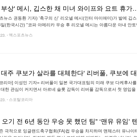
 부상' 메시, 깁스한 채 미녀 와이프와 요트 휴가
츠뉴스 권동환 기자) '축구의 신' 리오넬 메시(인터 마이애미)가 발에 깁스
23일(한국시간) "코파 아메리카 우승 후 리오넬 메시는 아름다운 아내 
트 여행을 즐기며 휴식을 취했다"라고 보도했다. 매체에 의하면 메시는 20
.23.
엑스포츠뉴스
기대주 쿠보가 살라를 대체한다' 리버풀, 쿠보에 대한
코리아] 이성민 기자= 리버풀이 일본 국가대표팀의 미래 쿠보 다케후사를 
 대한 관심이 커지면서 아르네 슬롯 감독이 리버풀 감독으로서 첫 영입을 
시기를 겪고 있다. 9년 동안 리버풀을 맡으며 황금기를 안겨준 위르겐 클
.23.
스포탈코리아
즌 극적으로 잉글랜드축구협회(FA)컵 우승을 차지하며 맨체스터 유나이티