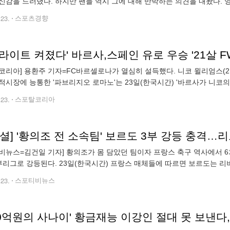
신감을 드러냈다. 하지만 팬들 역시 그에 대해 반박하는 의견을 내놨다. 영
이 ‘더 타임스’와 나눈 인터뷰 내용을 전했다. 인터뷰에서 텐 하흐 감독은
.23.
스포츠경향
라이트 켜졌다' 바르사,스페인 유로 우승 '21살 FW
코리아] 용환주 기자=FC바르셀로나가 열심히 설득했다. 니코 윌리엄스(21
적시장에 능통한 '파브리지오 로마노'는 23일(한국시간) '바르사가 니코
계속되고 있고 바르사는 계약, 프로젝트 요인에 선수를 설득했다고 느꼈다
.23.
스포탈코리아
셜] '황의조 전 소속팀' 보르도 3부 강등 충격…
비뉴스=김건일 기자] 황의조가 몸 담았던 팀이자 프랑스 축구 역사에서 
부리그로 강등된다. 23일(한국시간) 프랑스 매체들에 따르면 보르도는 리
되고 일주일 만에 프랑스 3부리그인 샹피오나 나시오날로 강등됐다. 샹
.23.
스포티비뉴스