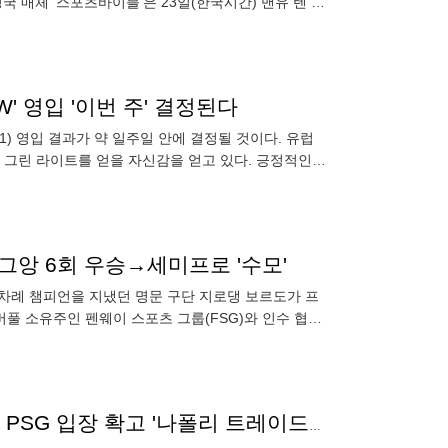
국 매체 ‘스포츠바이블’은 23일(한국시간) 맨유 텐 하
' 영입 '이번 주' 결정된다
) 영입 결과가 약 일주일 안에 결정될 것이다. 유럽
의 그린 라이트를 얻을 자신감을 얻고 있다. 긍정적인
'라고 밝혔다.
리그앙 6회 우승→세미프로 '수모'
6차례 챔피언을 지냈던 명문 구단 지로댕 보르도가 프
버풀 소유주인 펜웨이 스포츠 그룹(FSG)와 인수 협상
피노나 나시오날은
'1000억원의 사나이' 황금재능 이강인 절대 못 보낸다, PSG 입장 확고 '나폴리 트레이드는 없다'