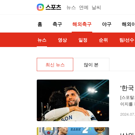
뉴스
연예
날씨
홈
축구
해외축구
야구
해외
뉴스
영상
일정
순위
팀/선수
최신 뉴스
많이 본
[스포탈
이지를 
을 올렸
2024.07