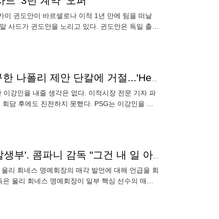
드 ‘3년 계약’ 오퍼
일카이 귄도안이 바르셀로나 이적 1년 만에 팀을 떠날
알 사드가 귄도안을 노리고 있다. 귄도안은 독일 출신
 활동량과 넓은
'오시멘 원하지만 이강인은 줄 수 없어' PSG, LEE 요구한 나폴리 제안 단칼에 거절...'Here We Go' 기자 확인
 이강인을 내줄 생각은 없다. 이적시장 전문 기자 파
 회담 후에도 진전하지 못했다. PSG는 이강인을 거
않을 것이다”라고 전
"내 생각 아니야!" KIM은 빠진 B 뮌헨 핵심 5명 매각 '살생부'. 콤파니 감독 "그건 내 일 아니다"
이 울리 회네스 명예회장의 매각 발언에 대해 언급을 회
 감독은 울리 회네스 명예회장이 일부 핵심 선수의 매각