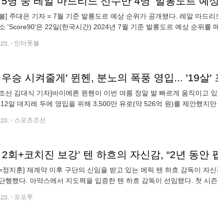
볼] 주대은 기자 = 7월 기준 발롱도르 예상 순위가 공개됐다. 레알 마드리
소 'Score90'은 22일(한국시간) 2024년 7월 기준 발롱도르 예상 순위
렸다. 맨체스터 시티 로드리는 2위에 올랐다. 1위는 레알 마드
.23.
인터풋볼
 우승 시켜줄게' 뮌헨, 분노의 폭풍 영입... '19
조선 김대식 기자]바이에른 뮌헨이 이번 여름 정말 발 빠르게 움직이고 있다
 12알 데지레 두에 영입을 위해 3,500만 유로(약 526억 원)를 제안했지
위해 제안을 넣었고, 바이에른도 두에를 놓치지 않겠
.23.
스포츠조선
=정지훈] 재계약 이후 구단의 신임을 받고 있는 에릭 텐 하흐 감독이 자신
단행했다. 아약스에서 지도력을 입증한 텐 하흐 감독이 선임됐다. 첫 시즌 
맹(UEFA) 챔피언스리그(UCL) 진출권을 따냈다. 또한 잉글랜드 풋볼리
.23.
포포투