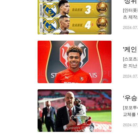
[인터풋
츠 제작
름을 올
2024.07
'케인
[스포츠
은 지난
영입을 
2024.07
[포포투
교체를 
럽축구연
2024.07