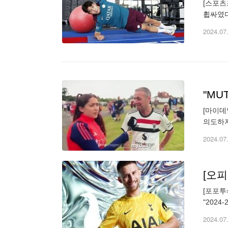
[스포츠
휩싸였다
문의를 
2024.07
[마이데
의도하지
영국의 
2024.07
[오피
[포포투
"202
이 됐고
2024.07