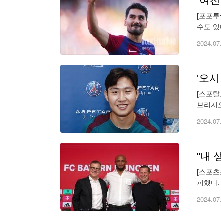
‘여전
[포포투
수도 있
의 월드
2024.07
[스포탈
브리지오
래에 포
2024.07
[스포츠
피했다.
에 대해
2024.07