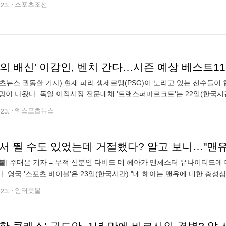
.23.
스포츠조선
츠뉴스 권동환 기자) 현재 파리 생제르맹(PSG)이 노리고 있는 선수들이 
망이 나왔다. 독일 이적시장 전문매체 '트랜스퍼마르크트'는 22일(한국시
FA) 챔피언스리그에서 이 팀은 얼마나 높이 올라갈까?"라며 다음 시즌 PS
.23.
엑스포츠뉴스
에서 뛸 수도 있었는데 거절했다? 알고 보니…"맨유
볼] 주대은 기자 = 무적 신분인 다비드 데 헤아가 맨체스터 유나이티드에
. 영국 '스포츠 바이블'은 23일(한국시간) "데 헤아는 맨유에 대한 충성
 헤아는 한때 월드 클래스라는 평가를 받은 골키퍼였다. 그는 2009-10시즌
.23.
인터풋볼