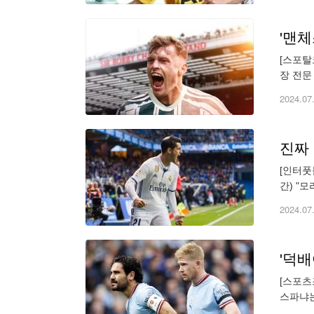
'맨체
[스포탈
장 전문
했다. 
2024.07
[인터풋
간) "
공격수다
2024.07
[스포츠
스파냐는
안은 보