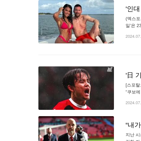
'인대
(엑스포
일'은 
애미 보
2024.07
'日 
[스포탈
“쿠보에
변화의 
2024.07
지난 시