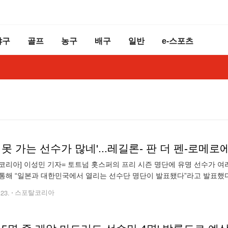
야구
골프
농구
배구
일반
e-스포츠
코리아] 이성민 기자= 토트넘 홋스퍼의 프리 시즌 명단에 유명 선수가 여러
통해 “일본과 대한민국에서 열리는 선수단 명단이 발표됐다”라고 발표했다
다. 손흥민, 제임스 매디슨, 히샬리송, 브레넌 존슨 등이 엔제 포스테코글
.23.
스포탈코리아