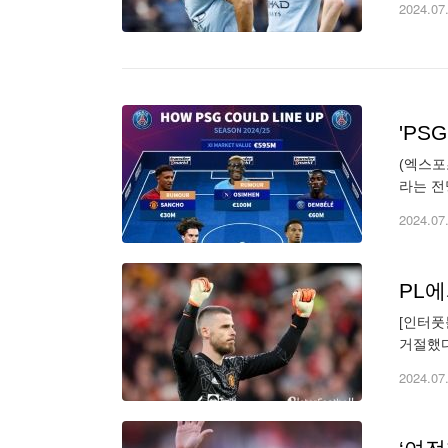
2024.07
(엑스포
라는 전
맹(UE
2024.07
PL
[인터풋
거절했다
다. 데
2024.07