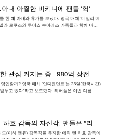
…아내 아찔한 비키니에 팬들 '헉'
를 한 채 아내와 휴가를 보냈다. 영국 매체 '데일리 메
안토넬라 로쿠조와 루이스 수아레즈 가족들과 함께 마이
24 남미
 관심 커지는 중...980억 장전
영입할까? 영국 매체 ‘인디펜던트’는 23일(한국시간)
앞두고 있다”라고 보도했다. 리버풀은 이번 여름 큰
롭 감독이 팀을
“내가 오기 전 6년 동안 우승 못 했던 팀” ‘맨유 유임’ 텐 하흐 감독의 자신감, 팬들은 “리그 8위, UCL 꼴찌도 한 적 없다” 반박
드(이하 맨유) 감독직을 유지한 에릭 텐 하흐 감독이