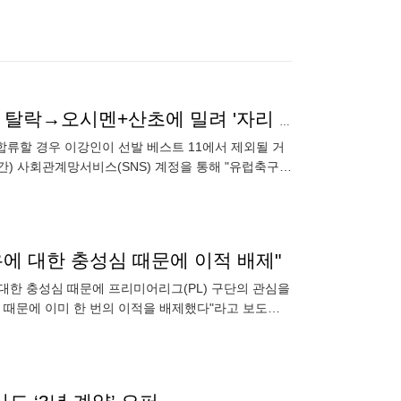
'PSG의 배신' 이강인, 벤치 간다…시즌 예상 베스트11 탈락→오시멘+산초에 밀려 '자리 X'
합류할 경우 이강인이 선발 베스트 11에서 제외될 거
간) 사회관계망서비스(SNS) 계정을 통해 "유럽축구연
G 선발 라
에 대한 충성심 때문에 이적 배제"
 대한 충성심 때문에 프리미어리그(PL) 구단의 관심을
심 때문에 이미 한 번의 이적을 배제했다"라고 보도했