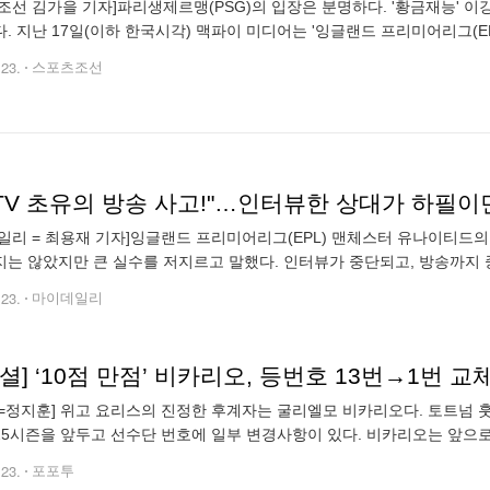
조선 김가을 기자]파리생제르맹(PSG)의 입장은 분명하다. '황금재능' 
. 지난 17일(이하 한국시각) 맥파이 미디어는 '잉글랜드 프리미어리그(E
보냈다. 새로 부임한 폴 미첼 디렉터가 이번
.23.
스포츠조선
일리 = 최용재 기자]잉글랜드 프리미어리그(EPL) 맨체스터 유나이티드의 
는 않았지만 큰 실수를 저지르고 말했다. 인터뷰가 중단되고, 방송까지 
'미러'가 보도했다. 지난 21일 맨유는 스코틀랜드의 에든버러에서 스코
.23.
마이데일리
셜] ‘10점 만점’ 비카리오, 등번호 13번→1번 교
=정지훈] 위고 요리스의 진정한 후계자는 굴리엘모 비카리오다. 토트넘 
4-25시즌을 앞두고 선수단 번호에 일부 변경사항이 있다. 비카리오는 앞으
 데스티니 우도기가 입는다. 두 선수 모두 아시아 투어에서부터 새로운 등
.23.
포포투