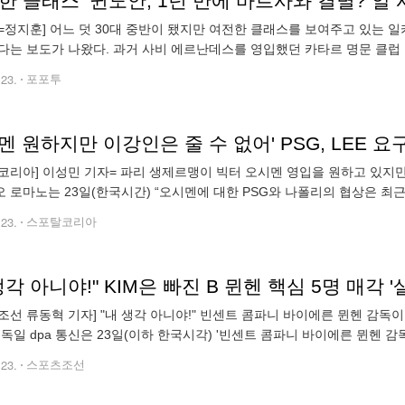
한 클래스’ 귄도안, 1년 만에 바르사와 결별? 알 사
=정지훈] 어느 덧 30대 중반이 됐지만 여전한 클래스를 보여주고 있는 
다는 보도가 나왔다. 과거 사비 에르난데스를 영입했던 카타르 명문 클럽 
 클래스 미드필더다. 180cm로 준수한 피지컬을 보유하고 있으며 왕성한
.23.
포포투
코리아] 이성민 기자= 파리 생제르맹이 빅터 오시멘 영입을 원하고 있지만
 로마노는 23일(한국시간) “오시멘에 대한 PSG와 나폴리의 협상은 최근
함하는 걸 거절했으며 나폴리가 원하는 대로 바이아웃 조항을 발동하지 
.23.
스포탈코리아
조선 류동혁 기자] "내 생각 아니야!" 빈센트 콤파니 바이에른 뮌헨 감독
 독일 dpa 통신은 23일(이하 한국시각) '빈센트 콤파니 바이에른 뮌헨
 언급한 것에 대해 말하고 싶지 않다고 밝혔다'고 보도했다. 그는
.23.
스포츠조선