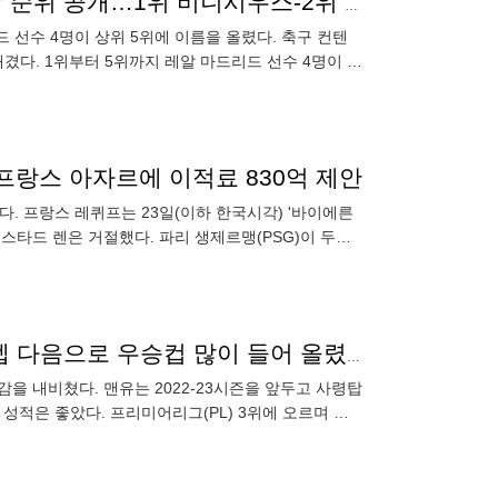
'상위 5명 중 레알 마드리드 선수만 4명' 발롱도르 예상 순위 공개…1위 비니시우스-2위 로드리
드 선수 4명이 상위 5위에 이름을 올렸다. 축구 컨텐
를 매겼다. 1위부터 5위까지 레알 마드리드 선수 4명이 이
살' 프랑스 아자르에 이적료 830억 제안
. 프랑스 레퀴프는 23일(이하 한국시각) '바이에른
만 스타드 렌은 거절했다. 파리 생제르맹(PSG)이 두에
‘우승 2회+코치진 보강’ 텐 하흐의 자신감, “2년 동안 펩 다음으로 우승컵 많이 들어 올렸어”
감을 내비쳤다. 맨유는 2022-23시즌을 앞두고 사령탑
성적은 좋았다. 프리미어리그(PL) 3위에 오르며 유
그컵(E