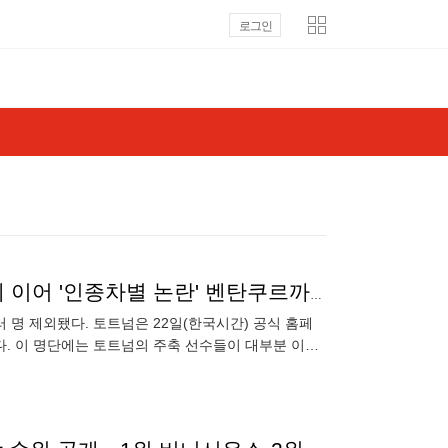
로그인
'한국 못 가는 선수가 많네'...레길론- 판 더 펜-로메로에 이어 '인종차별 논란' 벤탄쿠르까지 아시아 투어 명단 제외
 명 제외됐다. 토트넘은 22일(한국시간) 공식 홈페
. 이 명단에는 토트넘의 주축 선수들이 대부분 이름
루 감독의 선택을