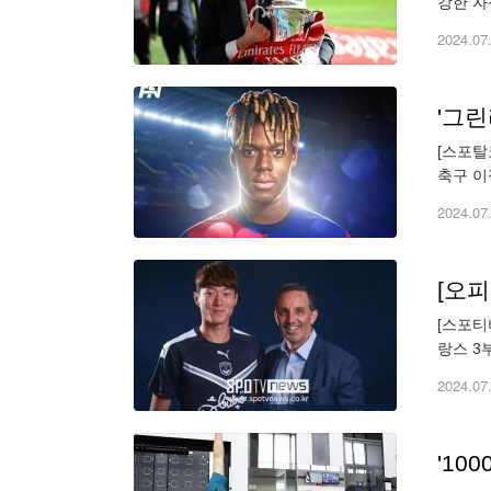
강한 자
흐 감독
2024.07
'그린
[스포탈
축구 이
접촉은 
2024.07
[오피
[스포티
랑스 3
이 결렬
2024.07