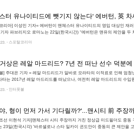
스터 유나이티드에 뺏기지 않는다' 에버턴, 英 차
코리아] 이성민 기자= 에버턴이 맨체스터 유나이티드의 영입 대상인 재
 기자 파브리지오 로마노는 22일(한국시간) “에버턴은 맨유의 제안을 두 
브랜스웨이트는 잉글랜드를 이끌 차세대 수비수로 각광받는 자원이다. 그는 
.23.
스포탈코리아
볼] 주대은 기자 = 레알 마드리드가 알바로 모라타의 이적료로 인해 엄청난
모라타는 2017년 레알 마드리드를 떠났으나, 여전히 레알 마드리드의 수입
. 그는 아틀레코 마드리드, 헤타페, 레알 마드리드 유스 시스템에서 성장
.23.
인터풋볼
조선 이현석 기자]맨체스터 시티 주장까지 거친 정상급 미드필더도 중동 
 23일(한국시각) '바르셀로나 스타 일카이 귄도안이 중동의 큰 제안을 
훔, 뉘른베르크를 거쳐 도르트문트에서 본격적으로 이름을 알리기 시작