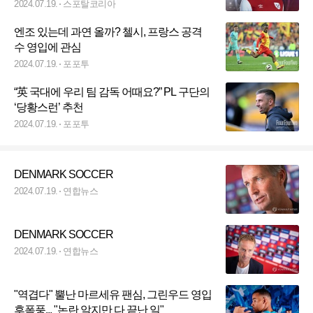
돌아온 대답은 "응, 안 돼"
2024.07.19.
스포탈코리아
엔조 있는데 과연 올까? 첼시, 프랑스 공격
수 영입에 관심
2024.07.19.
포포투
“英 국대에 우리 팀 감독 어때요?” PL 구단의
‘당황스런’ 추천
2024.07.19.
포포투
DENMARK SOCCER
2024.07.19.
연합뉴스
DENMARK SOCCER
2024.07.19.
연합뉴스
"역겹다" 뿔난 마르세유 팬심, 그린우드 영입
후폭풍... "논란 알지만 다 끝난 일"