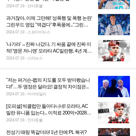
2024.07.19.
인터풋볼
과거잖아, 이제 그만해! '성폭행 및 폭행 논란'
그린우드 영입 "역겹다"후폭풍에..."그린우
드 성장시킬 것"
2024.07.19.
스포티비뉴스
'나가라'→진짜 나갔다, 기 싸움 끝에 진짜 이
적! '명문 저니맨' 모라타 AC밀란행, 4년 계약
+등번호 7[오피셜]
2024.07.19.
스타뉴스
"저는 퍼거슨-펩의 지도를 모두 받아봤습니
다!"…두 명장은 달라요! 결정적 차이점은...
2024.07.19.
마이데일리
[오피셜] 빅클럽만 돌아다니네! 모라타, AC
밀란 유니폼 입는다... 이적료 200억+2028년
까지
2024.07.19.
인터풋볼
전성기 때랑 똑같더라! 1년 만에 PL 복귀?