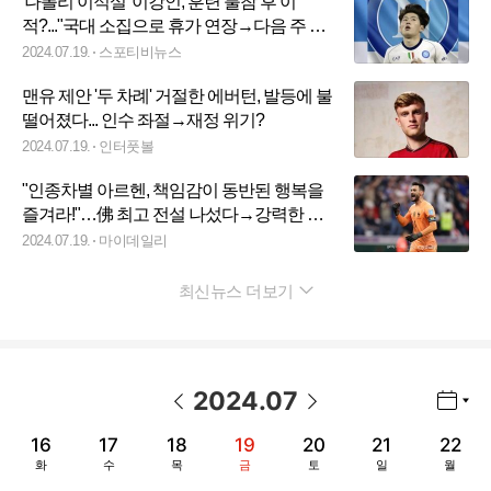
'나폴리 이적설' 이강인, 훈련 불참 후 이
적?..."국대 소집으로 휴가 연장→다음 주 월
요일 PSG 복귀"
2024.07.19.
스포티비뉴스
맨유 제안 '두 차례' 거절한 에버턴, 발등에 불
떨어졌다... 인수 좌절→재정 위기?
2024.07.19.
인터풋볼
"인종차별 아르헨, 책임감이 동반된 행복을
즐겨라!"…佛 최고 전설 나섰다→강력한 일
침 "그들은 아이들의 모범이 될 수 없다"
2024.07.19.
마이데일리
최신뉴스 더보기
펼치기
2024
.
07
년월 선택 열기/닫기
이전 날짜
다음 날짜
16
17
18
19
20
21
22
화
수
목
금
토
일
월