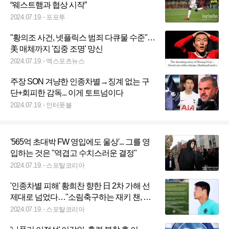
“웨스트햄과 협상 시작”
2024.07.19.
포포투
"황의조 사건, 넷플릭스 범죄 다큐물 수준"…
美 매체까지 '집중 조명' 망신
2024.07.19.
엑스포츠뉴스
주장 SON 겨냥한 인종차별→징계 없는 구
단+회피한 감독... 이게 토트넘이다
2024.07.19.
인터풋볼
'565억 초대박 FW 영입에도 울상'... 그를 영
입하는 것은 "역겹고 수치스러운 결정"
2024.07.19.
스포탈코리아
'인종차별 피해' 황희찬 향한 日 2차 가해 선
제대로 넘었다…"소림축구하는 재키 챈, 잘
어울리네!"
2024.07.19.
스포탈코리아