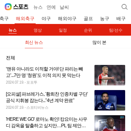
뉴스
연예
날씨
축구
해외축구
야구
해외야구
골프
농구
배구
뉴스
영상
일정
순위
팀/선수
최신 뉴스
많이 본
전체
‘맨유 아니라도 이적할 거야! 단 파리는 빼
고’...7만 명 ‘청원’도 이적 의지 못 막는다
2024.07.19.
포포투
[오피셜] 파브레가스, '황희찬 인종차별 구단'
공식 지휘봉 잡는다..."4년 계약 완료"
2024.07.19.
스포티비뉴스
'HERE WE GO' 로마노 확인! 캉요미는 사우
디 감옥을 탈출하고 싶지만…PL 팀 제안→