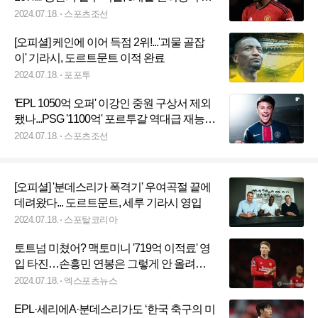
분
2024.07.18.
스포츠조선
[오피셜] 케인에 이어 득점 2위!...'괴물 골잡
이' 기라시, 도르트문트 이적 완료
2024.07.18.
포포투
'EPL 1050억 오퍼' 이강인 중원 구상서 제외
됐나...PSG '1100억' 포르투갈 역대급 재능
영입 근접
2024.07.18.
스포츠조선
[오피셜] '분데스리가 폭격기' 우여곡절 끝에
데려왔다... 도르트문트, 세루 기라시 영입
2024.07.18.
스포탈코리아
토트넘 미쳤어? 맥토미니 '719억 이적료' 영
입 타진…손흥민 연봉은 그렇게 안 올려주
더니
2024.07.18.
엑스포츠뉴스
EPL·세리에A·분데스리가도 ‘한국 축구의 미