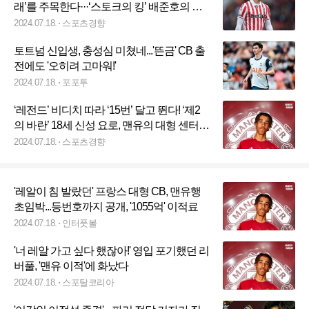
래’를 주목한다···‘스토크의 킹’ 배준호의 선
택지는?
2024.07.18.
스포츠경향
토트넘 신입생, 충성심 미쳤네...'뜬금' CB 출
전에도 '오히려 고마워!'
2024.07.18.
포포투
‘레전드’ 비디치 따라 ‘15번’ 달고 뛴다! ‘제2
의 바란’ 18세 신성 요로, 맨유의 대형 센터백
으로 성장할까
2024.07.18.
스포츠경향
'레알이 침 발랐던' 프랑스 대형 CB, 맨유행
초임박...등번호까지 공개, '1055억' 이적료
2024.07.18.
인터풋볼
'너 레알 가고 싶다 했잖아!' 영입 포기했던 리
버풀, '맨유 이적'에 화났다
2024.07.18.
스포탈코리아