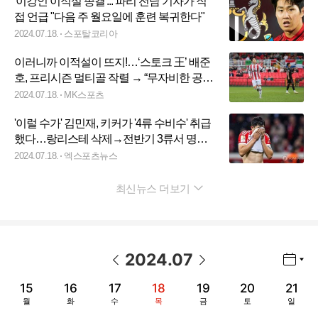
'이강인 이적설 종결'... 파리 전담 기자가 직
접 언급 "다음 주 월요일에 훈련 복귀한다"
2024.07.18.
스포탈코리아
이러니까 이적설이 뜨지!…‘스토크 王’ 배준
호, 프리시즌 멀티골 작렬 → “무자비한 공격
력” 극찬
2024.07.18.
MK스포츠
'이럴 수가' 김민재, 키커가 '4류 수비수' 취급
했다…랑리스테 삭제→전반기 3류서 명단
OUT
2024.07.18.
엑스포츠뉴스
최신뉴스 더보기
펼치기
2024
.
07
년월 선택 열기/닫기
이전 날짜
다음 날짜
15
16
17
18
19
20
21
월
화
수
목
금
토
일