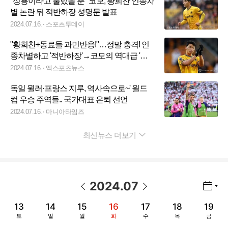
"성룡이라고 불렀을 뿐" 코모, 황희찬 인종차
별 논란 뒤 적반하장 성명문 발표
2024.07.16.
스포츠투데이
"황희찬+동료들 과민반응!"…정말 충격! 인
종차별하고 '적반하장'→코모의 역대급 '황
당 성명'
2024.07.16.
엑스포츠뉴스
독일 뮐러·프랑스 지루, 역사속으로~' 월드
컵 우승 주역들.. 국가대표 은퇴 선언
2024.07.16.
마니아타임즈
최신뉴스 더보기
펼치기
2024
.
07
년월 선택 열기/닫기
이전 날짜
다음 날짜
13
14
15
16
17
18
19
토
일
월
화
수
목
금