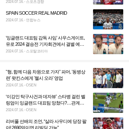
두에 영입 총력전!
2024.07.16.
스포츠경향
SPAIN SOCCER REAL MADRID
2024.07.16.
연합뉴스
'잉글랜드 대표팀 감독 사임' 사우스게이트,
유로 2024 결승전 기자회견에서 결별 예고
했다? '우리' 대신 '그들'이라고 언급
2024.07.16.
스포탈코리아
"형, 함께 다음 차원으로 가자" 파머, '동병상
련' 왓킨스에게 '첼시 오라' 영업
2024.07.16.
OSEN
‘이강인 탁구사건과 데자뷰’ 스타병 걸린 벨
링엄이 잉글랜드 대표팀 망쳤다?…관계자
폭로
2024.07.16.
OSEN
리버풀 선배의 조언, “살라 사우디에 당장 팔
아! 2690억이면 리빌딩 가능”