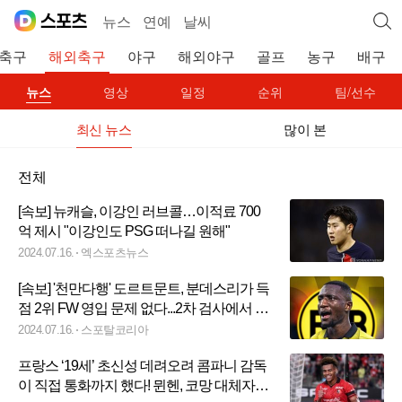
뉴스
연예
날씨
축구
해외축구
야구
해외야구
골프
농구
배구
뉴스
영상
일정
순위
팀/선수
최신 뉴스
많이 본
전체
[속보] 뉴캐슬, 이강인 러브콜…이적료 700
억 제시 "이강인도 PSG 떠나길 원해"
2024.07.16.
엑스포츠뉴스
[속보] '천만다행' 도르트문트, 분데스리가 득
점 2위 FW 영입 문제 없다...2차 검사에서 긍
정적 결과
2024.07.16.
스포탈코리아
프랑스 ‘19세’ 초신성 데려오려 콤파니 감독
이 직접 통화까지 했다! 뮌헨, 코망 대체자로