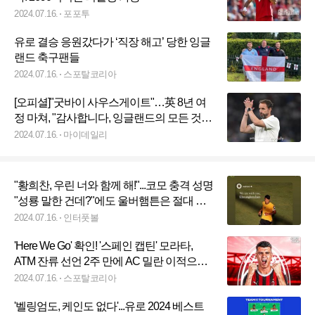
2024.07.16.
포포투
유로 결승 응원갔다가 ‘직장 해고’ 당한 잉글
랜드 축구팬들
2024.07.16.
스포탈코리아
[오피셜]"굿바이 사우스게이트"…英 8년 여
정 마쳐, "감사합니다, 잉글랜드의 모든 것에
대해"
2024.07.16.
마이데일리
"황희찬, 우린 너와 함께 해!"...코모 충격 성명
"성룡 말한 건데?"에도 울버햄튼은 절대 지
지
2024.07.16.
인터풋볼
'Here We Go' 확인! '스페인 캡틴' 모라타,
ATM 잔류 선언 2주 만에 AC 밀란 이적으로
급선회...2028년까지 계약
2024.07.16.
스포탈코리아
'벨링엄도, 케인도 없다'...유로 2024 베스트