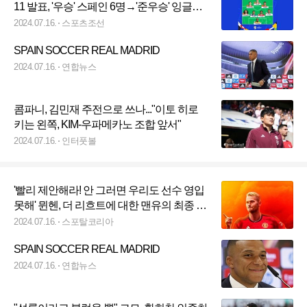
11 발표, '우승' 스페인 6명→'준우승' 잉글랜
드 단 1명 굴욕
2024.07.16.
스포츠조선
SPAIN SOCCER REAL MADRID
2024.07.16.
연합뉴스
콤파니, 김민재 주전으로 쓰나..."이토 히로
키는 왼쪽, KIM-우파메카노 조합 앞서"
2024.07.16.
인터풋볼
'빨리 제안해라! 안 그러면 우리도 선수 영입
못해' 뮌헨, 더 리흐트에 대한 맨유의 최종 제
안 기다리는 중
2024.07.16.
스포탈코리아
SPAIN SOCCER REAL MADRID
2024.07.16.
연합뉴스