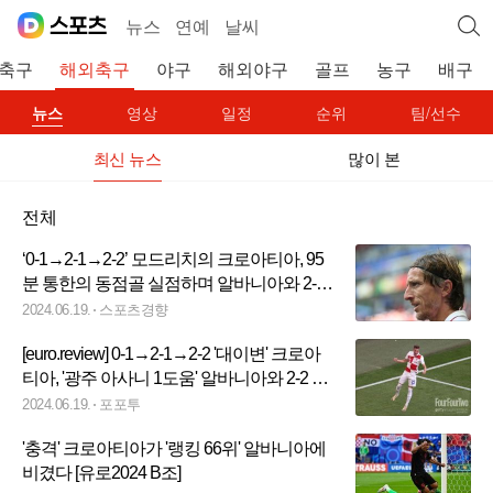
뉴스
연예
날씨
축구
해외축구
야구
해외야구
골프
농구
배구
뉴스
영상
일정
순위
팀/선수
최신 뉴스
많이 본
전체
‘0-1→2-1→2-2’ 모드리치의 크로아티아, 95
분 통한의 동점골 실점하며 알바니아와 2-2
무[유로2024XB조]
2024.06.19.
스포츠경향
[euro.review] 0-1→2-1→2-2 '대이변' 크로아
티아, '광주 아사니 1도움' 알바니아와 2-2 충
격 무승부...B조 '최하위'
2024.06.19.
포포투
'충격' 크로아티아가 '랭킹 66위' 알바니아에
비겼다 [유로2024 B조]