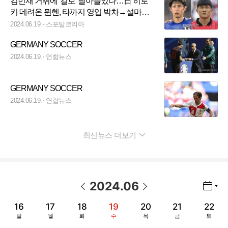
김민재 거취에 '길보' 날아들었다…日 히로
키 데려온 뮌헨, 타까지 영입 박차→설마
KIM 방출?
2024.06.19.
스포탈코리아
GERMANY SOCCER
2024.06.19.
연합뉴스
GERMANY SOCCER
2024.06.19.
연합뉴스
최신뉴스 더보기
펼치기
2024
.
06
년월 선택 열기/닫기
이전 날짜
다음 날짜
16
17
18
19
20
21
22
일
월
화
수
목
금
토