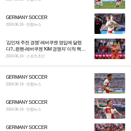
GERMANY SOCCER
2024.06.19.
연합뉴스
'김민재 주전 경쟁' 레버쿠젠 영입에 달렸
다?...뮌헨-레버쿠젠 'KIM 경쟁자' 이적 핵심
요소 등장→"가속화 요인"
2024.06.19.
스포츠조선
GERMANY SOCCER
2024.06.19.
연합뉴스
GERMANY SOCCER
2024.06.19.
연합뉴스
GERMANY SOCCER