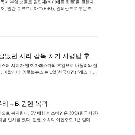
감독이 부임 선물로 김민재(바이에른 뮌헨)를 원한다.
민재, 밀란 슈크르니아르(PSG), 알레산드로 부온조르
안토니오 콘
‘사리볼’ EPL에서 다시 보나···레스터, 나폴리·첼시 이끌었던 사리 감독 차기 사령탑 후보로 관심
낸 레스터 시티가 엔조 마레스카의 후임으로 나폴리와 첼
 이탈리아 ‘겟풋볼뉴스’는 1일(한국시간) “레스터 시
고 있다
마무리→B.뮌헨 복귀
으로 복귀한다. SV 베헨 비스바덴은 30일(한국시간)
작별 인사를 했다. 뮌헨 소속의 이현주도 1년 임대를
주는 한