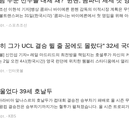
조선 이현석 기자]뱅상 콤파니 바이에른 뮌헨 감독의 이적시장 계획은 무
볼트랜스퍼는 31일(한국시각) '콤파니는 바이에른에서 첫 영입을 위해 
기 시즌을 앞두고 토마스 투헬 감독의 후임으로 바이에른 지휘봉을 잡
.01.
스포츠조선
볼] 신인섭 기자= 레알 마드리드의 최전방을 책임지는 호셀루가 자신의 커
 2일 오전 4시(한국시간) 영국 런던에 위치한 웸블리 스타디움에서 열리는
) 결승전에서 보루시아 도르트문트와 단판 승부를 펼친다. 경기를 앞두고 
.01.
인터풋볼
 울었다 39세 호날두
컵대회 결승전 승부차기 패배로 올 시즌 무관이 확정되자 그야말로 엉엉 울며 오열했습니다. 사
왕컵 결승전은 승부차기까지가는 혈투가 펼쳐졌습니다. 올 시즌 트로피가
가릅니다. 호날두는 제 몫을 해냈지만 동료들이 도와주지 않았네요. 알힐
.01.
KBS