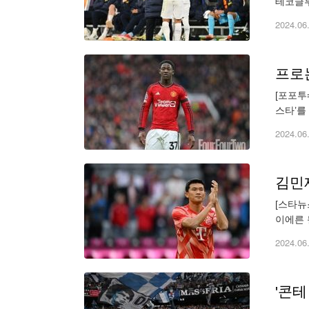
테코글루
들을 정
2024.06
프로는
[포포투
스타’를
더 마이
2024.06
[스타뉴
이에른 
이 제기
2024.06