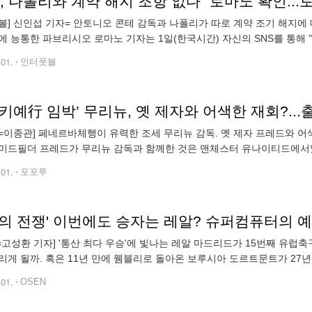
볼] 신인섭 기자= 안토니오 콘테 감독과 나폴리가 따로 계약 조기 해지에
에 능통한 파브리시오 로마노 기자는 1일(한국시간) 자신의 SNS를 통해
의를 마쳤다. 콘테 감독은 2027년 6월까지 정식 계약을 체결할 것이다"
.01.
인터풋볼
키예行 임박’ 무리뉴, 옛 제자와 어색한 재회?...
=이종관] 페네르바체행이 유력한 조세 무리뉴 감독. 옛 제자 프레드와 어색
미드필더 프레드가 무리뉴 감독과 함께한 것은 맨체스터 유나이티드에서였
을 펼친 프레드는 지난 2018-19시즌을 앞두고 맨유 유니폼을 입었다. 
.01.
포포투
N=고성환 기자] '통산 최다 우승'에 빛나는 레알 마드리드가 15번째 유럽축
리게 될까. 혹은 11년 만에 웸블리로 돌아온 보루시아 도르트문트가 27
는 2일 오전 4시(한국시간) 영국 런던의 '축구 성지' 웸블리 스타디움
.01.
OSEN