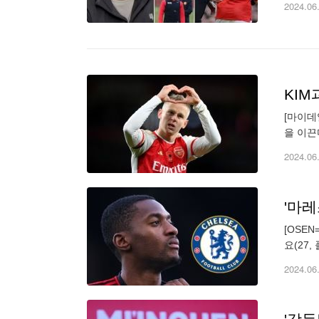
2024.06
KIM
[마이데
을 이끈
했고 콤
2024.06
[OSE
요(27
종 단계
2024.06