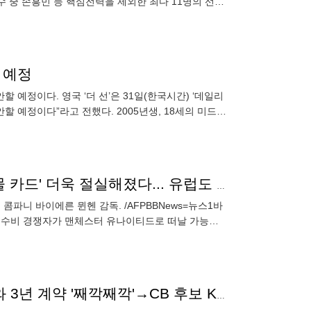
수 중 손흥민 등 핵심전력을 제외한 최다 11명의 선수
,
상 예정
예정이다. 영국 ‘더 선’은 31일(한국시간) ‘데일리
할 예정이다”라고 전했다. 2005년생, 18세의 미드필
김민재 강력 경쟁자, 맨유로 떠난다! 콤파니 감독, '괴물 카드' 더욱 절실해졌다... 유럽도 "KIM이 주전" 예상
 콤파니 바이에른 뮌헨 감독. /AFPBBNews=뉴스1바
 중앙 수비 경쟁자가 맨체스터 유나이티드로 떠날 가능성
'콘테 리스트에 김민재 있다'…이탈리아 명장, 나폴리와 3년 계약 '째깍째깍'→CB 후보 KIM 포함 3명