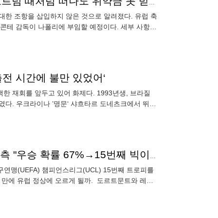
"콘테, 나폴리와 계약 해지 조항 없다" 로마노 확인...토트넘 때처럼 떠나도 위약금 못 받는다
 대한 조항을 삽입하지 않은 것으로 알려졌다. 유럽 축
 "콘테 감독이 나폴리에 부임할 예정이다. 세부 사항에
라고
출전 시간에 불만 있었어‘
한 재회를 앞두고 있어 화제다. 1993년생, 브라질
다. 우크라이나 ’명문‘ 샤흐타르 도네츠크에서 뛰어
이적료는 무려
'별들의 전쟁' 이번에도 승자는 레알? 슈퍼컴퓨터의 예측 "우승 확률 67%→15번째 빅이어 거머쥔다"
구연맹(UEFA) 챔피언스리그(UCL) 15번째 트로피를
년 만에 유럽 정상에 오르게 될까. 도르트문트와 레알