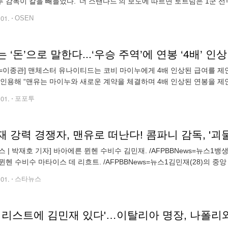
 감독이 칼을 빼들었다. ‘더 스탠다드’의 보도에 따르면 토트넘은 1군 선
리할 계획인 것으로 알려졌다. 대대적인 물갈이다. 탕기 은돔델레, 조 로든
.01.
OSEN
 ‘돈’으로 말한다...‘우승 주역’에 연봉 ‘4배’ 인
=이종관] 맨체스터 유나이티드는 코비 마이누에게 4배 인상된 급여를 제안할 
 인용해 “맨유는 마이누와 새로운 계약을 체결하며 4배 인상된 연봉을 제안
누는 맨유의 ‘소년 가장’이다. 맨유 유스에서 성장한 그는 지난 시즌, 잉
.01.
포포투
스 | 박재호 기자] 바아에른 뮌헨 수비수 김민재. /AFPBBNews=뉴스1뱅생
뮌헨 수비수 마타이스 데 리흐트. /AFPBBNews=뉴스1김민재(28)의
됐다. 공격 성향 수비수를 선호하는 뱅생 콤파니(38) 신임 감독이 김민
.01.
스타뉴스