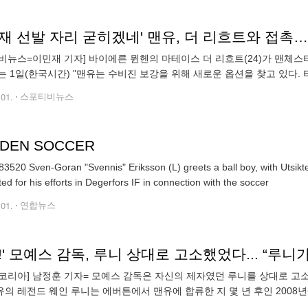
재 선발 자리 굳히겠네' 맨유, 더 리흐트와 접촉…
비뉴스=이민재 기자] 바이에른 뮌헨의 마테이스 더 리흐트(24)가 맨체스
는 1일(한국시간) "맨유는 수비진 보강을 위해 새로운 옵션을 찾고 있다.
페인 매체 '토도 피차헤스'는 "맨유가 더 리흐트 영입을 위해 바이에른 뮌헨
.01.
스포티비뉴스
DEN SOCCER
3520 Sven-Goran "Svennis" Eriksson (L) greets a ball boy, with Utsikt
ed for his efforts in Degerfors IF in connection with the soccer
.01.
연합뉴스
!' 모예스 감독, 루니 상대로 고소했었다... “루
코리아] 남정훈 기자= 모예스 감독은 자신의 제자였던 루니를 상대로 고소한
맨유의 레전드 웨인 루니는 에버튼에서 맨유에 합류한 지 몇 년 후인 200
 보도했다. 모예스는 루니를 2002년 에버튼에서 데뷔시킨 은사였다. 루