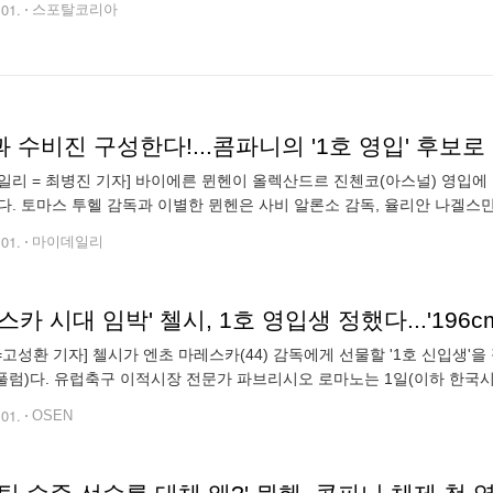
.01.
스포탈코리아
과 수비진 구성한다!...콤파니의 '1호 영입' 후보로
일리 = 최병진 기자] 바이에른 뮌헨이 올렉산드르 진첸코(아스널) 영입에
다. 토마스 투헬 감독과 이별한 뮌헨은 사비 알론소 감독, 율리안 나겔스
파니 감독을 차선책으로 낙점했다. 콤파니 감독은 2022-23시즌에 번리
.01.
마이데일리
N=고성환 기자] 첼시가 엔초 마레스카(44) 감독에게 선물할 '1호 신입생
, 풀럼)다. 유럽축구 이적시장 전문가 파브리시오 로마노는 1일(이하 한국시
에 있다"라고 전했다. 토신은 오는 30일 끝으로 풀럼과 계약이 만료되기
.01.
OSEN