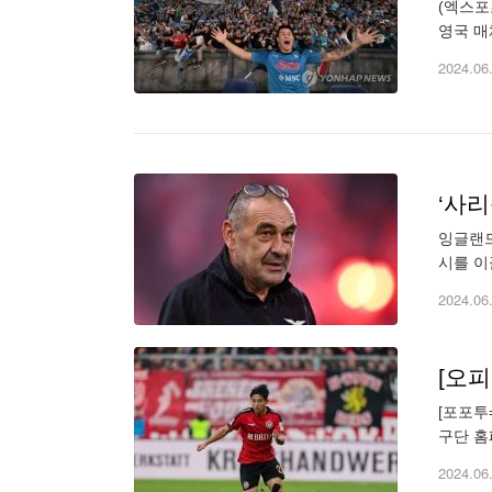
(엑스포
영국 매
노(토리
2024.06
잉글랜드
시를 이
티가 전
2024.06
[오피
[포포투
구단 홈
마치고 
2024.06