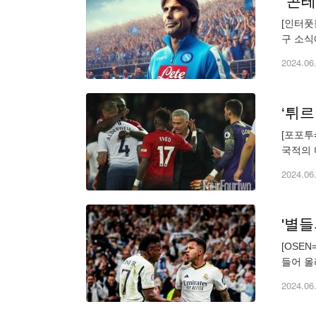
[인터풋
구 소식
대한 합
2024.06
‘튀르
[포포투
국적의 
난 활약
2024.06
[OSE
들어 올
마드리드
2024.06