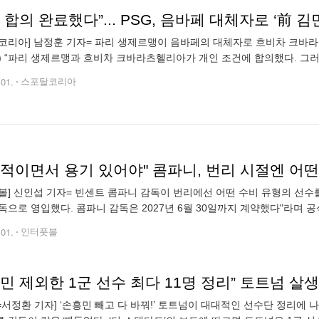
코리아] 남정훈 기자= 파리 생제르맹이 음바페의 대체자로 흐비차 크바라츠헬
) “파리 생제르맹과 흐비차 크바라츠헬리아가 개인 조건에 합의했다. 그
아 있다”라고 보도했다. 흐비차는 윙어로 과감한 드리블을 치는 윙어로 
.01.
스포탈코리아
볼] 신인섭 기자= 빈센트 콤파니 감독이 번리에선 어떤 수비 유형의 선수를
독으로 영입했다. 콤파니 감독은 2027년 6월 30일까지 계약했다"라며 
축구 철학을 일부 공개했다. 그는 "나는 공을 소유하고 창의력을 발휘하는
.01.
인터풋볼
민 제외한 1군 선수 최다 11명 정리” 토트넘 살
N=서정환 기자] ‘손흥민 빼고 다 바꿔!’ 토트넘이 대대적인 선수단 정리에