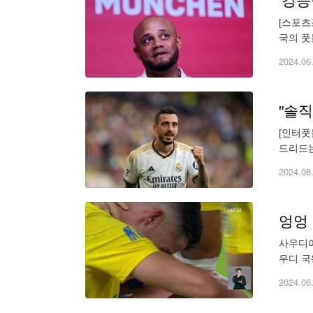
[스포츠
국의 풋
니는 차
2024.06
[인터풋
드리드는
(UCL
2024.06
엉엉
사우디아라비아 알나스르의 호날두가 
우디 국
골망을 
2024.06