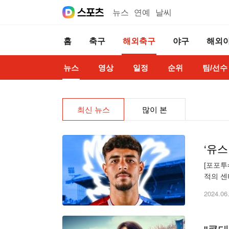
뉴스
연예
날씨
홈
축구
해외축구
야구
해외
뉴스
영상
일정
순위
팀/선수
최신 뉴스
많이 본
‘유스
[포포투
적의 센
그는 지
2024.06