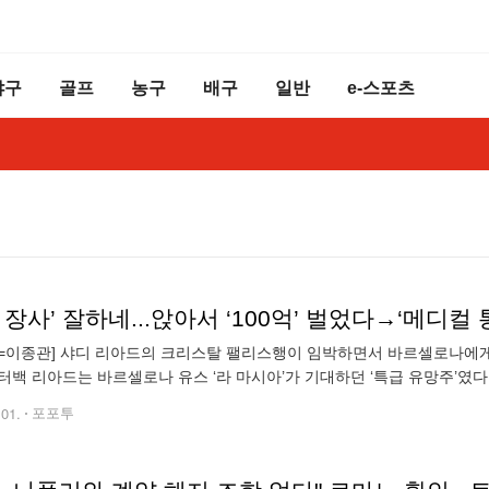
야구
골프
농구
배구
일반
e-스포츠
 장사’ 잘하네...앉아서 ‘100억’ 벌었다→‘메디컬
=이종관] 샤디 리아드의 크리스탈 팰리스행이 임박하면서 바르셀로나에게도
터백 리아드는 바르셀로나 유스 ‘라 마시아’가 기대하던 ‘특급 유망주’였다
난 2022년, 1군 무대로 콜업돼 데뷔전을 치르며 본격적으로 프로 생활을
.01.
포포투