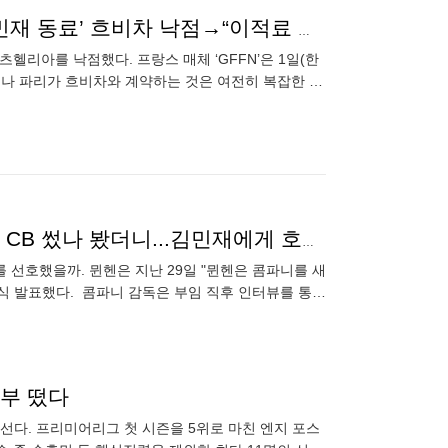
“개인 합의 완료했다”... PSG, 음바페 대체자로 ‘前 김민재 동료’ 흐비차 낙점→“이적료 조율 중”
리아를 낙점했다. 프랑스 매체 ‘GFFN’은 1일(한
러나 파리가 흐비차와 계약하는 것은 여전히 복잡한 과
상대방의 파울을 자주
"공격적이면서 용기 있어야" 콤파니, 번리 시절엔 어떤 CB 썼나 봤더니...김민재에게 호재 가능성↑
 선호했을까. 뮌헨은 지난 29일 "뮌헨은 콤파니를 새
공식 발표했다. 콤파니 감독은 부임 직후 인터뷰를 통해
생부 떴다
 나선다. 프리미어리그 첫 시즌을 5위로 마친 엔지 포스