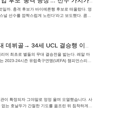
'강등팀 수준 선수를 대체 왜?' 뮌헨, 콤파니 체제 첫 영입 후보 '충격 등장'..."선수 가치가 고작 82억"
엇일까. 충격 후보가 바이에른행 후보로 떠올랐다. 영
아스널 선수를 깜짝스럽게 노린다'라고 보도했다. 콤파
"솔직히 그가 UCL 결승 뛸 줄 꿈에도 몰랐다" 32세 국대 데뷔골→ 34세 UCL 결승행 이끈 FW
리어 최초로 별들의 무대 결승전을 밟는다. 레알 마
 2023-24시즌 유럽축구연맹(UEFA) 챔피언스리그
주목받은 선
 없는 호날두가 간절한 기도를 읆조린 뒤 침착하게
랄 골키퍼 야신 부누의 선방