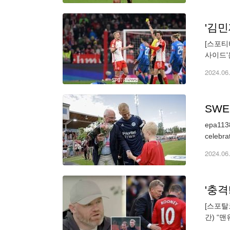
'김민
[스포티
사이드'
다. 스
2024.06
SWE
epa1138
celebrat
2024.06
'충격
[스포탈
간) “
다”라고