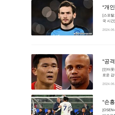
[스포탈
국 시간
제로 남
2024.06
[인터풋
로운 감
자신의 
2024.06
“손흥
[OSE