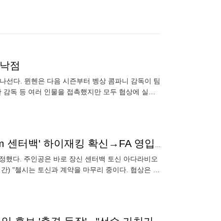
 낙점
 나선다. 뮌헨은 다음 시즌부터 벵상 콤파니 감독이 팀
만 감독 등 여러 인물을 접촉했지만 모두 협상에 실패
의 감독으로
'마레스카 시대 임박' 첼시, 1호 영입생 정했다...'196cm 센터백' 하이재킹 확신→FA 영입 눈앞
'을 정했다. 주인공은 바로 장신 센터백 토신 아다라비오
간) "첼시는 토신과 계약을 마무리 중이다. 협상은 최
에