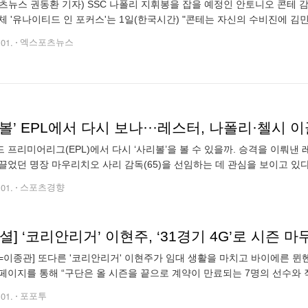
츠뉴스 권동환 기자) SSC 나폴리 지휘봉을 잡을 예정인 안토니오 콘테 
체 '유나이티드 인 포커스'는 1일(한국시간) "콘테는 자신의 수비진에 김
노) 중 적어도 한 명 이상을 원한다"라고 보도했다. 이탈리아 출신 명장 
.01.
엑스포츠뉴스
 프리미어리그(EPL)에서 다시 ‘사리볼’을 볼 수 있을까. 승격을 이뤄
끌었던 명장 마우리치오 사리 감독(65)을 선임하는 데 관심을 보이고 있다.
 라치오와 첼시의 감독 마우리치오 사리와의 계약 가능성에 관심을 보이
.01.
스포츠경향
셜] ‘코리안리거’ 이현주, ‘31경기 4G’로 시즌 
=이종관] 또다른 '코리안리거' 이현주가 임대 생활을 마치고 바이에른 뮌헨
페이지를 통해 “구단은 올 시즌을 끝으로 계약이 만료되는 7명의 선수와 
원 소속팀으로 복귀한다”라고 공식 발표했다. 2003년생의 미드필더 이현
.01.
포포투