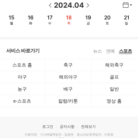
2024
.
04
년월 선택 열기/닫기
이전 날짜
다음 날짜
15
16
17
18
19
20
21
월
화
수
목
금
토
일
서비스 바로가기
뉴스
연예
스포츠
스포츠 홈
축구
해외축구
야구
해외야구
골프
농구
배구
일반
e-스포츠
칼럼/카툰
영상 홈
로그인
공지사항
전체보기
이용약관
·
기사배열책임자 : 임광욱
·
청소년보호책임자 : 이호원