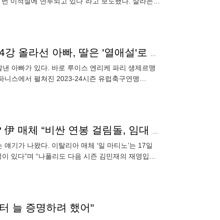
한 번 이적설에 연루되고 있다"라고 보도했다. 살라는
"아빠의 복수였나?"…딸의 '전 남친' 팀 박살내고 UCL 4강 올라선 아빠, 딸은 '열애설'로 화답
살낸 아빠가 있다. 바로 루이스 엔리케 파리 생제르맹
콤파니스에서 펼쳐진 2023-24시즌 유럽축구연맹
.
투헬의 철저한 외면 받는 ‘철기둥’, 깜짝 ‘나폴리 유턴’? 伊 매체 “비싼 연봉 걸림돌, 임대 이적이 유일 대안”
얘기가 나왔다. 이탈리아 매체 ‘일 마티노’는 17일
성이 있다”며 “나폴리도 다음 시즌 김민재의 재영입을
이었던
부터 늘 증명하려 했어"