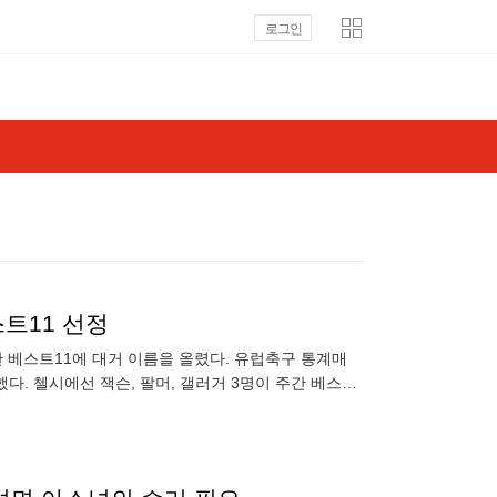
로그인
트11 선정
 베스트11에 대거 이름을 올렸다. 유럽축구 통계매
다. 첼시에선 잭슨, 팔머, 갤러거 3명이 주간 베스트
튼과의 20