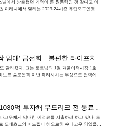
스널에서 방출됐던 기억이 큰 원동력인 것 같다고 이
츠 아레나에서 열리는 2023-24시즌 유럽축구연맹
에서 뮌헨은
"베르너, 계륵 맞네" 토트넘, 완전 영입 아닌 2번째 '깜짝 임대' 급선회…불편한 라이프치히
또 달라졌다. 그는 토트넘의 1월 겨울이적시장 1호
 마노르 솔로몬과 이반 페리시치는 부상으로 전력에서
첼시의 우크라이나 호날두 사례 잊었나? 클럽 레코드 1030억 투자해 무드리크 전 동료 영입하려는 토트넘
다코우에게 막대한 이적료를 지출하려 하고 있다. 토
흐타르 도네츠크의 미드필더 헤오르히 수다코우 영입을
017년 샤흐타르 유소