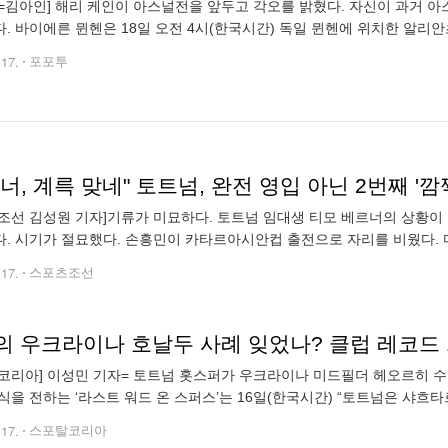
=김아인] 해리 케인이 아스널전을 앞두고 각오를 밝혔다. 자신이 과거 아
. 바이에른 뮌헨은 18일 오전 4시(한국시간) 독일 뮌헨에 위치한 알리안
A) 챔피언스리그(UCL) 8강 2차전에서 아스널과 맞대결을 치른다. 1차전
.17.
포포투
조선 김성원 기자]기류가 미묘하다. 토트넘 임대생 티모 베르너의 상황이 
. 시기가 절묘했다. 손흥민이 카타르아시안컵 출전으로 자리를 비웠다.
있었다. 베르너의 영입은 선택이 아닌 필수였다. 그는 독일
.17.
스포츠조선
코리아] 이성민 기자= 토트넘 홋스퍼가 우크라이나 미드필더 헤오르히 수
식을 전하는 ‘라스트 워드 온 스퍼스’는 16일(한국시간) “토트넘은 샤
 있다”라고 보도했다. 수다코우는 우크라이나 출신 공격형 미드필더다. 2
.17.
스포탈코리아