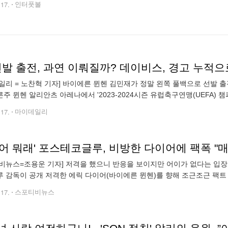
.17.
인터풋볼
일리 = 노찬혁 기자] 바이에른 뮌헨 김민재가 정말 왼쪽 풀백으로 선발 출
주 뮌헨 알리안츠 아레나에서 '2023-2024시즌 유럽축구연맹(UEFA) 챔
 팀은 1차전에서 팽팽한 접전을 펼쳤다. 지난 10일 열린 8강 1차
.17.
마이데일리
어 뭐래' 포스테코글루, 비방한 다이어에 팩폭 "
비뉴스=조용운 기자] 저격을 했으니 반응을 보이지만 어이가 없다는 입장
 감독이 공개 저격한 에릭 다이어(바이에른 뮌헨)를 향해 조근조근 팩트
포츠 '더 오버랩'에 출연해 토트넘에서 함께했던 사령탑들에 대해 이야기
.17.
스포티비뉴스