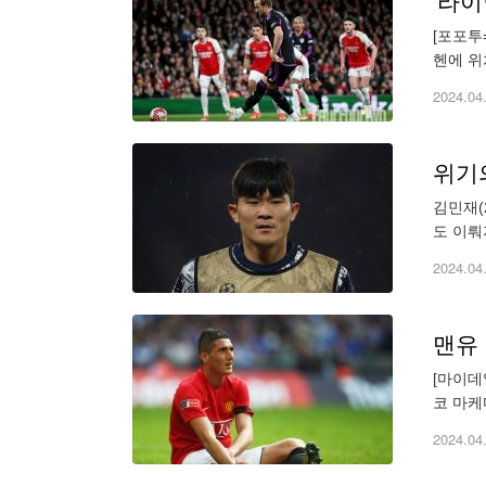
'라이
[포포투
헨에 위
치른다.
2024.04
위기의
김민재(
도 이뤄
유럽축구
2024.04
[마이데
코 마케
은 나는
2024.04