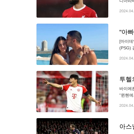
디아라비
현재 이
2024.04
[마이데
(PSG
(UEF
2024.04
바이에른
“뮌헨에
두고 고
2024.04
아스널