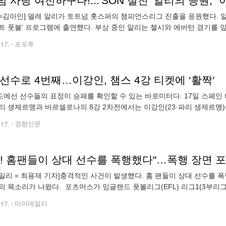
 사랑 여전하구나!...'SON 절친' 알리의 응원, 
=김아인] 델레 알리가 토트넘 홋스퍼의 챔피언스리그 진출을 응원했다. 알
트 풋볼' 프로그램에 출연했다. 부상 중인 알리는 첼시와 에버턴 경기를 
데이비드 존스와 함께 해설을 진행하며 여러 이야기를 전했다. 영국 '풋볼 
.17.
포포투
선수로 4번째…이강인, 챔스 4강 티켓에 ‘활짝’
에선 선수들의 표정이 승패를 확인할 수 있는 바로미터다. 17일 스페인 
리 생제르맹과 바르셀로나의 8강 2차전에서는 이강인(23·파리 생제르맹)이
2-3으로 졌던 파리 생제르맹은 적지에서 4-1 대승을 거두며, 1~2차전 합계 
.17.
경향신문
일리 = 최용재 기자]충격적인 사건이 발생했다. 홈 팬들이 상대 선수를 
의 목소리가 나왔다. 포츠머스가 잉글랜드 풋볼리그(EFL) 리그1(3부리
츠머스의 프래턴 파크에서 열린 반슬리와 40라운드에서 3-2 승리를 거뒀
.17.
마이데일리