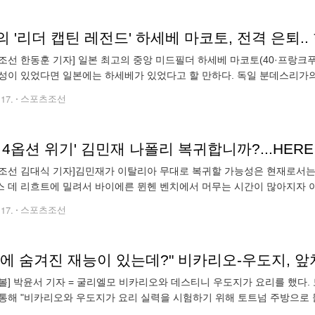
조선 한동훈 기자] 일본 최고의 중앙 미드필더 하세베 마코토(40·프랑크
성이 있었다면 일본에는 하세베가 있었다고 할 만하다. 독일 분데스리가의
~2024시즌을 끝으로 프로 선수 생활을 마감할 예정이다'라고 공식 발표했다
.17.
스포츠조선
 4옵션 위기' 김민재 나폴리 복귀합니까?...HER
조선 김대식 기자]김민재가 이탈리아 무대로 복귀할 가능성은 현재로서는
 데 리흐트에 밀려서 바이에른 뮌헨 벤치에서 머무는 시간이 많아지자 
활약을 보여줬던 이탈리아 세리에A 구단과 자주 연결되고 있는 중이다. 
.17.
스포츠조선
리에 숨겨진 재능이 있는데?" 비카리오-우도지, 앞
볼] 박윤서 기자 = 굴리엘모 비카리오와 데스티니 우도지가 요리를 했다. 
통해 "비카리오와 우도지가 요리 실력을 시험하기 위해 토트넘 주방으로 
 "우도지와 비카리오의 요리 정면 대결" 영상을 공개했다. 영상 속에서 