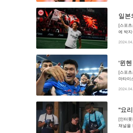
[스포츠
에 박지
2023
2024.04
'뮌헨
[스포츠
마타이스
뛰어난 
2024.04
"요
[인터풋
채널을 
언급하며