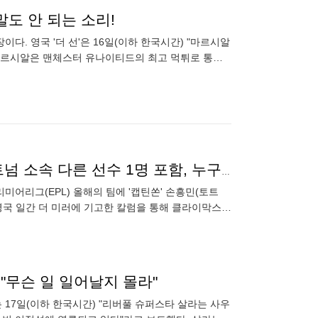
말도 안 되는 소리!
다. 영국 '더 선'은 16일(이하 한국시간) "마르시알
 마르시알은 맨체스터 유나이티드의 최고 먹튀로 통한
 입성했다
'충격. SON이 아니다' 英전문가, EPL 올해의 팀에 토트넘 소속 다른 선수 1명 포함, 누구길래
리미어리그(EPL) 올해의 팀에 '캡틴쏜' 손흥민(토트
영국 일간 더 미러에 기고한 칼럼을 통해 클라이막스로
 "무슨 일 일어날지 몰라"
는 17일(이하 한국시간) "리버풀 슈퍼스타 살라는 사우