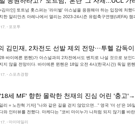
벌 응원하라고?' 토트넘, '혼란' 그 자체...UCL
=김아인] 토트넘 홋스퍼는 '라이벌' 아스널을 응원해야 하는 입장에 처했다.
치한 알리안츠 아레나에서 열리는 2023-24시즌 유럽축구연맹(UEFA) 
 1차전에서 뮌헨은 아스널과 2-2 무승부를 거뒀다. 경기를 앞두고 토트넘
.17.
포포투
 김민재, 2차전도 선발 제외 전망···투헬 감독이
28·바이에른 뮌헨)가 아스널과의 2차전에서도 벤치로 나설 것으로 보인다
지지 않을 전망이다. 바이에른 뮌헨은 18일 오전 4시(한국시간) 독일 뮌헨
연맹(UEFA) 챔피언스리그 8강 2차전을 치른다. 뮌헨은 1차전 원정에서 
.17.
스포츠경향
일리 = 노찬혁 기자] "나와 같은 길을 걷지 않았으면..." 영국 '더 선'은
다와 인터뷰를 전했다. 마케다는 "코비 마이누가 나처럼 되지 않기를 바란다
 '내가 해냈다. 내가 해냈어!'라고 생각했다. 그 다음에 무엇이 올지 몰랐
.17.
마이데일리