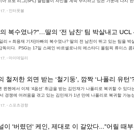
아 프로 리그(SPL) 클럽들이 자신을 계속 주시하고 있는 가운데 다시 
적설이 아주 짙다. 2017년 리버풀에 합류해 리버풀의 프리미어리그(PL)
.17.
인터풋볼
일리 = 최용재 기자]아빠의 복수였나? 딸의 전 남친이 뛰고 있는 팀을 박
) 감독이다. PSG는 17일 스페인 바르셀로나의 에스타디 올림픽 류이스 
A) 챔피언스리그(UCL) 8강 2차전 바르셀로나와 경기에서 4-1 승리를 거뒀다
.17.
마이데일리
 뮌헨에서 이제 ‘4옵션’ 취급을 받는 김민재가 나폴리로 복귀할 수 있다는 
서 경쟁에 어려움을 겪고 있는 김민재가 1년 만에 나폴리로 복귀할 가능
민하고 있다”라고 전했다. 지난 시즌 나폴리의 세리에A 우승의 일등공신
.17.
스포츠경향
이 '버렸던' 케인, 제대로 이 갈았다...”어릴 때