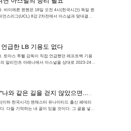
 가려면 아스널의 승리 필요
 바이에른 뮌헨은 18일 오전 4시(한국시간) 독일 뮌
챔피언스리그(UCL) 8강 2차전에서 아스널과 맞대결을
은
 언급한 LB 기용도 없다
. 토마스 투헬 감독이 직접 언급했던 레프트백 기용
의 알리안츠 아레나에서 아스널을 상대로 2023-24
2
맨유 '18세 MF' 향한 몰락한 천재의 진심 어린 '충고'→"나와 같은 길을 걷지 않았으면...그는 정말 좋은 선수"
 16일(이하 한국시각) 맨체스터 유나이티드 출신 페데리
. 다들 기억하는 내 골이 있을 것이다. 그 골을 넣