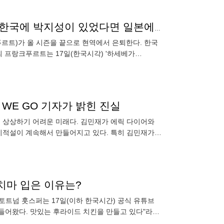
일본의 '리더 캡틴 레전드' 하세베 마코토, 전격 은퇴.. 한국에 박지성이 있었다면 일본에는 하세베가 있었다 [오피셜]
푸르트)가 올 시즌을 끝으로 현역에서 은퇴한다. 한국
 프랑크푸르트는 17일(한국시각) '하세베가
. 하세베
E WE GO 기자가 밝힌 진실
 상상하기 어려운 미래다. 김민재가 에릭 다이어와
이적설이 계속해서 만들어지고 있다. 특히 김민재가
가장
치마 입은 이유는?
토트넘 훗스퍼는 17일(이하 한국시간) 공식 유튜브
들어왔다. 맛있는 후라이드 치킨을 만들고 있다"라고
우도지와 비카