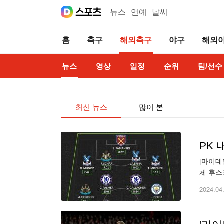
뉴스
연예
날씨
홈
축구
해외축구
야구
해외
뉴스
영상
일정
순위
팀/선수
최신 뉴스
많이 본
PK
[마이데
체 후스
11에 
2024.04