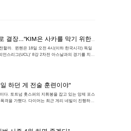
LB 선발 출전, 과연 이뤄질까? 데이비스, 경고 누적으로 결장..."KIM은 사카를 막기 위한 또 다른 옵션"
전할까. 뮌헨은 18일 오전 4시(이하 한국시각) 독일
피언스리그(UCL)' 8강 2차전 아스날과의 경기를 치른
매일 하던 게 전술 훈련이야"
이다. 토트넘 홋스퍼의 지휘봉을 잡고 있는 앙제 포스
 폭격을 가했다. 다이어는 최근 게리 네빌이 진행하는
했다. 이 과정