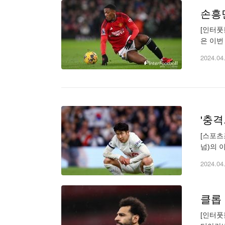
손흥민
[인터풋
은 이번
다. 마
2024.04
[스포츠
넘)의 
접어든 
2024.04
클롭 
[인터풋