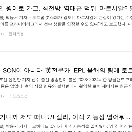
 윙어로 가고, 최전방 '역대급 먹튀' 마르시알? 
볼] 박윤서 기자 = 토트넘 훗스퍼가 앙토니 마르시알에 관심이 있다는 주장이
 여름 프리미어리그에서 선수 생활을 연장할 수도 있다"라고 보도했다.
르시알은 2015-16시즌 AS 모나코에서 보여준 잠재력을 인정받아 맨유에
.17.
인터풋볼
조선 윤진만 기자]선수 출신 방송인이 뽑은 2023~2024시즌 잉글랜드 프
이름은 없었다. 현역 시절 맨유와 블랙번에서 활약한 로비 새비지는 최근 
올 시즌 반짝반짝 빛난 11명으로 올해의 팀을 꾸렸다.
.17.
스포츠조선
가니까 저도 떠나요! 살라, 이적 가능성 열어둬...
볼] 박윤서 기자 = 모하메드 살라가 이적 가능성을 열어뒀다. 영국 '미러'