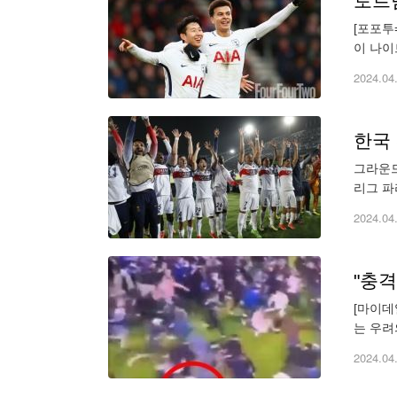
토트넘
[포포투
이 나이
러거, 
2024.04
한국 
그라운드
리그 파
전에서 
2024.04
[마이데
는 우려
영국 포
2024.04