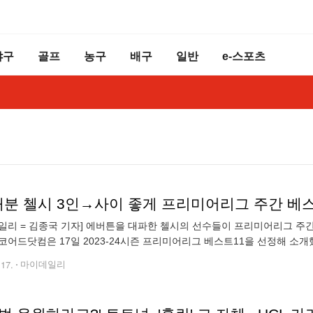
야구
골프
농구
배구
일반
e-스포츠
 내분 첼시 3인→사이 좋게 프리미어리그 주간 베스
일리 = 김종국 기자] 에버튼을 대파한 첼시의 선수들이 프리미어리그 주간
코어드닷컴은 17일 2023-24시즌 프리미어리그 베스트11을 선정해 소개했
이름을 올렸다. 첼시는 지난 16일 영국 런던 스템포드브리지에서 열린 에버
.17.
마이데일리