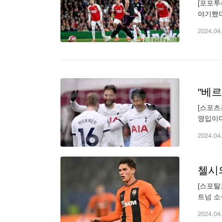
[포포투
야기했다
(UEF
2024.04
[스포츠
영입이다
이탈해 
2024.04
[스포탈
트넘 소
고려하고
2024.04