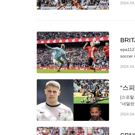
2024.04
BRI
epa1127
soccer 
2024.04
“스
[스포탈
“네덜란
고 보도
2024.04