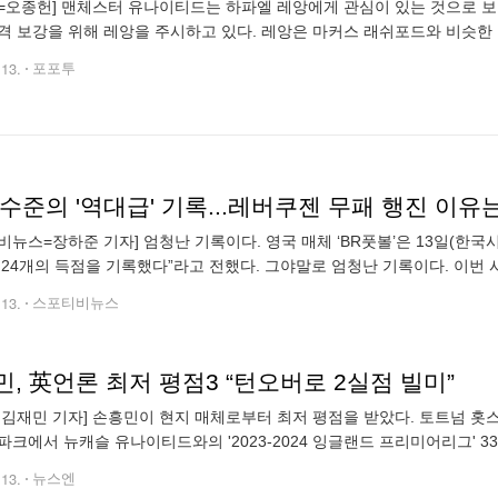
=오종헌] 맨체스터 유나이티드는 하파엘 레앙에게 관심이 있는 것으로 보인다
격 보강을 위해 레앙을 주시하고 있다. 레앙은 마커스 래쉬포드와 비슷한
기 위해 최전방에 배치하는 방안을 고려하고 있다. 하지만 레앙의 몸값은 1
.13.
포포투
비뉴스=장하준 기자] 엄청난 기록이다. 영국 매체 ‘BR풋볼’은 13일(한국시
 24개의 득점을 기록했다”라고 전했다. 그야말로 엄청난 기록이다. 이번
만들어가고 있다. 최근 공식전 42경기에서 단 하나의 패배도 없다. 3
.13.
스포티비뉴스
, 英언론 최저 평점3 “턴오버로 2실점 빌미”
 김재민 기자] 손흥민이 현지 매체로부터 최저 평점을 받았다. 토트넘 홋스
파크에서 뉴캐슬 유나이티드와의 '2023-2024 잉글랜드 프리미어리그' 3
 속에서 토트넘은 전반 30분, 전반 32분 연속 실점하며 무너지기 시작했다
.13.
뉴스엔