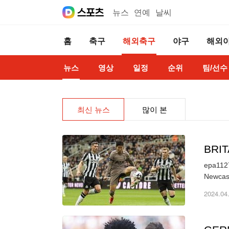
뉴스
연예
날씨
홈
축구
해외축구
야구
해외
뉴스
영상
일정
순위
팀/선수
최신 뉴스
많이 본
BRI
epa1127
2024.04