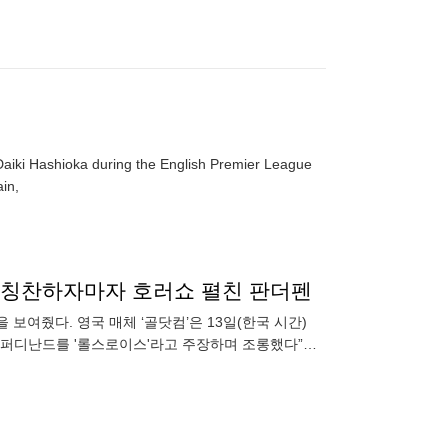
Daiki Hashioka during the English Premier League
in,
”→칭찬하자마자 호러쇼 펼친 판더펜
여줬다. 영국 매체 ‘골닷컴’은 13일(한국 시간)
 퍼디난드를 '롤스로이스'라고 주장하며 조롱했다”라
다. 퍼디난드는 경기