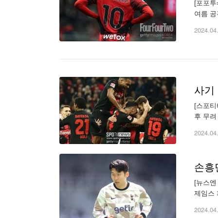
[포포투
여름 공
극대화하
2024.04
[스포티
후 무려
역사를 
2024.04
손흥민
[뉴스엔
제임스 
간 경기
2024.04