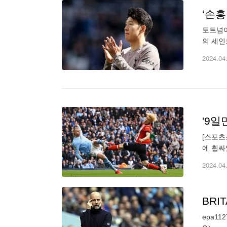
‘손흥
토트넘이
의 세인
날 4-
2024.04
[스포츠
에 휩싸
(EPL
2024.04
BRI
epa1127