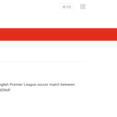
로그인
English Premier League soccer match between
Newcastle United and Tottenham Hotspur, in Newcastle, Britain, 13 April 2024. EPA/P