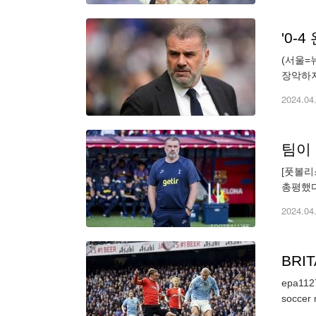
'0-
(서울=
장악하지
국 뉴캐
2024.04
[풋볼리
총평했다
뉴캐슬에
2024.04
BRI
epa1127
soccer 