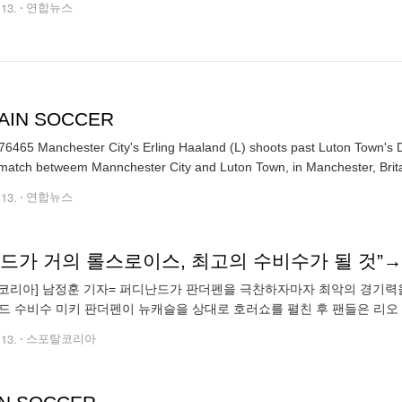
.13.
연합뉴스
TAIN SOCCER
6465 Manchester City's Erling Haaland (L) shoots past Luton Town's 
match betweem Mannchester City and Luton Town, in Manchester, Brita
.13.
연합뉴스
피드가 거의 롤스로이스, 최고의 수비수가 될 것
코리아] 남정훈 기자= 퍼디난드가 판더펜을 극찬하자마자 최악의 경기력을 보
드 수비수 미키 판더펜이 뉴캐슬을 상대로 호러쇼를 펼친 후 팬들은 리오
했다. 퍼디난드는 뉴캐슬에게 4골을 실점한 판더펜을 의도치 않게 저주했
.13.
스포탈코리아