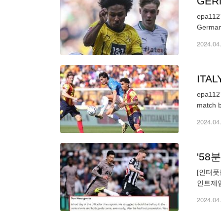
GER
epa1127
German
2024.04
ITA
epa1127
2024.04
'58
[인터풋
인트제임
49실, 
2024.04