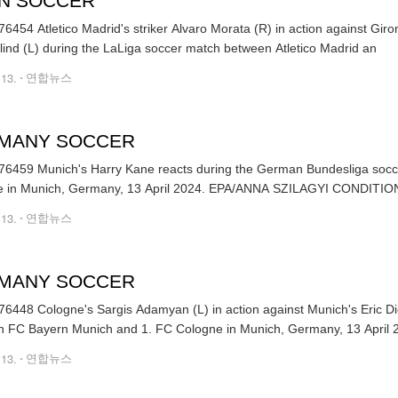
IN SOCCER
6454 Atletico Madrid's striker Alvaro Morata (R) in action against Gi
lind (L) during the LaLiga soccer match between Atletico Madrid an
.13.
연합뉴스
MANY SOCCER
6459 Munich's Harry Kane reacts during the German Bundesliga soc
Cologne in Munich, Germany, 13 April 2024. EPA/ANNA SZI
.13.
연합뉴스
MANY SOCCER
6448 Cologne's Sargis Adamyan (L) in action against Munich's Eric D
 FC Bayern Munich and 1. FC Cologne in Munich, Germany, 13 April 
.13.
연합뉴스