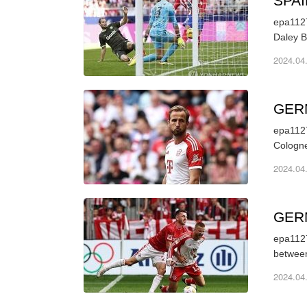
SPA
epa1127
Daley B
2024.04
GER
epa1127
2024.04
GER
epa1127
between
2024.04