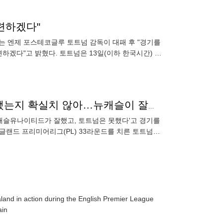
마련하겠다"
끄는 엔제 포스테코글루 토트넘 감독이 대패 후 "경기를
하겠다"고 밝혔다. 토트넘은 13일(이하 한국시간) 영
 졌다
팀이 무너지는데 대응 못한 포스테코글루 "뭐가 잘못됐는지 확실치 않아…뉴캐슬이 잘하더라, 우린 못했고"
뉴캐슬유나이티드가 잘했고, 토트넘은 못했다'고 경기를
 잉글랜드 프리미어리그(PL) 33라운드를 치른 토트넘이
land in action during the English Premier League
ain