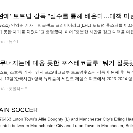
4 완패' 토트넘 감독 "실수를 통해 배운다…대책 
뉴스1) 안영준 기자 = 잉글랜드 프리미어리그(EPL) 토트넘 홋스퍼를 이
 못한 대가를 치렀다"고 총평했다. 이어 "충분한 시간을 갖고 대책을 마련
슬의 세인트제임스 파크에서 열린 뉴캐슬과의 원정 경기에서 0-4로 크게
.13.
뉴스1
스트] 조효종 기자= 앤지 포스테코글루 토트넘홋스퍼 감독이 완패 후 '
. 13일(한국시간) 영국 뉴캐슬의 세인트 제임스 파크에서 2023-2024
 0-4로 패했다. 한 경기 만에 골득실 4골이 깎인 토트넘(+16)은 승점 60
.13.
풋볼리스트
TAIN SOCCER
6463 Luton Town's Alfie Doughty (L) and Manchester City's Erling Haa
match betweem Mannchester City and Luton Town, in Manchester, Brit