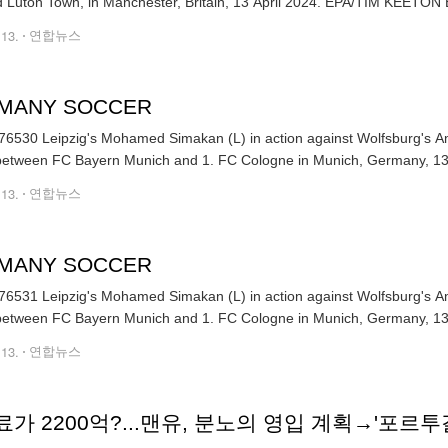
City and Luton Town, in Manchester, Britain, 13 April 202
.13.
연합뉴스
MANY SOCCER
6530 Leipzig's Mohamed Simakan (L) in action against Wolfsburg's A
etween FC Bayern Munich and 1. FC Cologne in Munich, Germany, 13 
.13.
연합뉴스
MANY SOCCER
6531 Leipzig's Mohamed Simakan (L) in action against Wolfsburg's A
etween FC Bayern Munich and 1. FC Cologne in Munich, Germany, 13 
.13.
연합뉴스
가 2200억?...맨유, 분노의 영입 계획→'포르