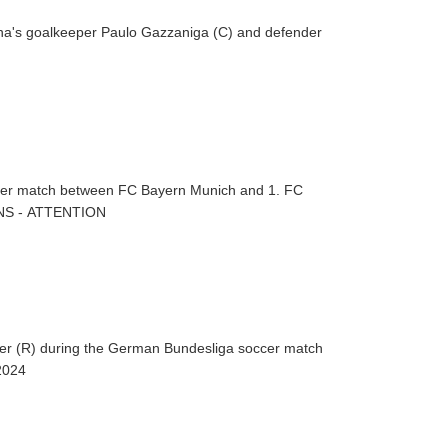
rona's goalkeeper Paulo Gazzaniga (C) and defender
cer match between FC Bayern Munich and 1. FC
LAGYI CONDITIONS - ATTENTION
ier (R) during the German Bundesliga soccer match
2024