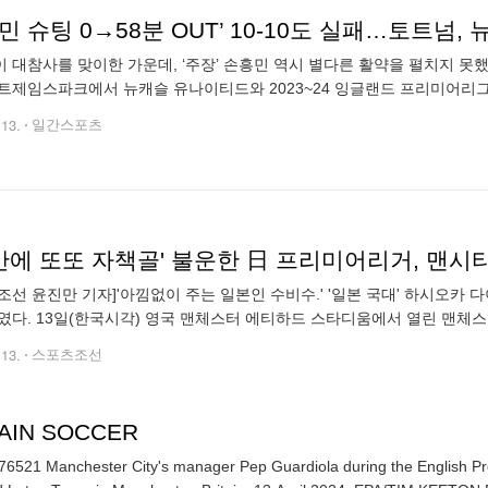
민 슈팅 0→58분 OUT’ 10-10도 실패…토트넘, 
 대참사를 맞이한 가운데, ‘주장’ 손흥민 역시 별다른 활약을 펼치지 못했다
트제임스파크에서 뉴캐슬 유나이티드와 2023~24 잉글랜드 프리미어리그(E
2-3-1 포메이션의 최전방 공격수로 선발 출전한 손흥민은 이례적으로 일찍
.13.
일간스포츠
조선 윤진만 기자]'아낌없이 주는 일본인 수비수.' '일본 국대' 하시오카 다
였다. 13일(한국시각) 영국 맨체스터 에티하드 스타디움에서 열린 맨체스
) 33라운드 원정경기에서 경기 시작 약 1분만에 자책골을 선물
.13.
스포츠조선
TAIN SOCCER
6521 Manchester City's manager Pep Guardiola during the English 