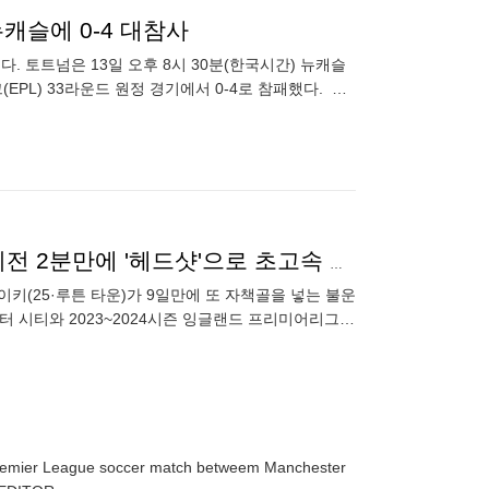
뉴캐슬에 0-4 대참사
. 토트넘은 13일 오후 8시 30분(한국시간) 뉴캐슬
PL) 33라운드 원정 경기에서 0-4로 참패했다. 이
'9일만에 또또 자책골' 불운한 日 프리미어리거, 맨시티전 2분만에 '헤드샷'으로 초고속 선제실점, 이러다 울겠다
이키(25·루튼 타운)가 9일만에 또 자책골을 넣는 불운
터 시티와 2023~2024시즌 잉글랜드 프리미어리그
Premier League soccer match betweem Manchester