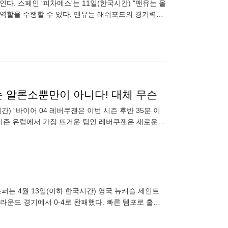
. 스페인 '피차에스'는 11일(한국시간) "맨유는 올
 역할을 수행할 수 있다. 맨유는 래쉬포드의 경기력을
억 5,0
사기 수준의 '역대급' 기록...레버쿠젠 무패 행진 이유는 알론소뿐만이 아니다! 대체 무슨 기록이길래
간) “바이어 04 레버쿠젠은 이번 시즌 후반 35분 이
 시즌 유럽에서 가장 뜨거운 팀인 레버쿠젠은 새로운
퍼는 4월 13일(이하 한국시간) 영국 뉴캐슬 세인트
3라운드 경기에서 0-4로 완패했다. 빠른 템포로 흘러
.