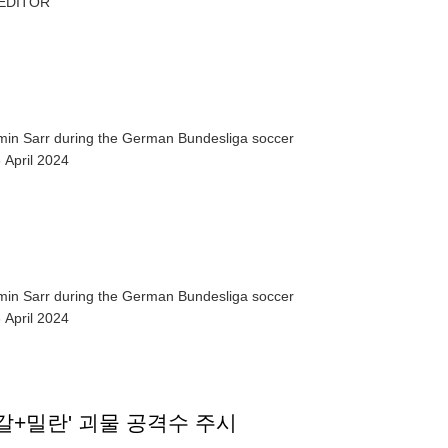
4. EPA/TIM KEETON EDITOR
min Sarr during the German Bundesliga soccer
April 2024
min Sarr during the German Bundesliga soccer
April 2024
투갈+밀란' 괴물 공격수 주시