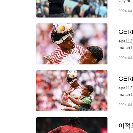
2024.04
GER
epa1127
match b
2024.04
GER
epa1127
match b
2024.04
이적료