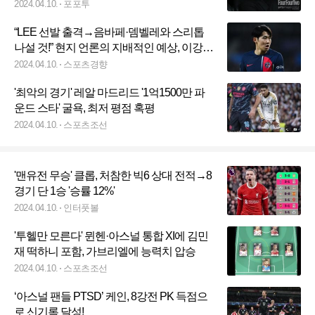
에 만족
2024.04.10.
포포투
“LEE 선발 출격→음바페·뎀벨레와 스리톱
나설 것!” 현지 언론의 지배적인 예상, 이강인
선발 유력!
2024.04.10.
스포츠경향
'최악의 경기' 레알 마드리드 '1억1500만 파
운드 스타' 굴욕, 최저 평점 혹평
2024.04.10.
스포츠조선
'맨유전 무승' 클롭, 처참한 빅6 상대 전적→8
경기 단 1승 '승률 12%'
2024.04.10.
인터풋볼
'투헬만 모른다' 뮌헨·아스널 통합 XI에 김민
재 떡하니 포함, 가브리엘에 능력치 압승
2024.04.10.
스포츠조선
‘아스널 팬들 PTSD’ 케인, 8강전 PK 득점으
로 신기록 달성!