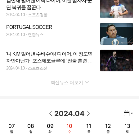
김민재 밀어낸 에릭 다이어, 이젠 삼사자 군
단 복귀를 꿈꾼다
2024.04.10.
스포츠경향
PORTUGAL SOCCER
2024.04.10.
연합뉴스
'나 KIM 밀어낸 수비수야!' 다이어, 이 정도면
자만아닌가...포스테코글루에 "전술 훈련 안
하던데?" 비판→"콘테 시절에 난 최고"
2024.04.10.
스포츠조선
최신뉴스 더보기
펼치기
2024
.
04
년월 선택 열기/닫기
이전 날짜
다음 날짜
07
08
09
10
11
12
13
일
월
화
수
목
금
토