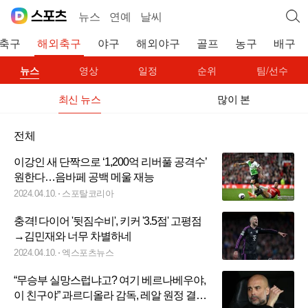
뉴스
연예
날씨
축구
해외축구
야구
해외야구
골프
농구
배구
뉴스
영상
일정
순위
팀/선수
최신 뉴스
많이 본
전체
이강인 새 단짝으로 ‘1,200억 리버풀 공격수’
원한다…음바페 공백 메울 재능
2024.04.10.
스포탈코리아
충격! 다이어 '뒷짐수비', 키커 '3.5점' 고평점
→김민재와 너무 차별하네
2024.04.10.
엑스포츠뉴스
“무승부 실망스럽냐고? 여기 베르나베우야,
이 친구야” 과르디올라 감독, 레알 원정 결과