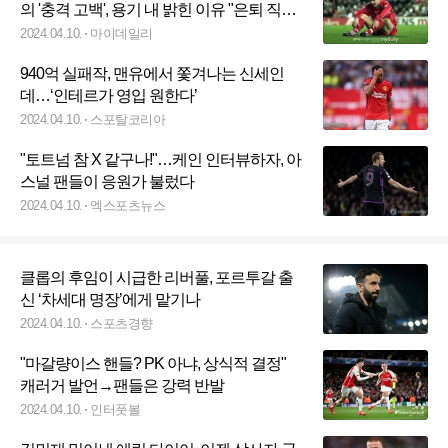
의 '충격 고백', 용기 내 밝힌 이유 "은퇴 직후
축구 선수는 깊은 절망에 빠집니다, 후배들
2024.04.10.
마이데일리
은..."
940억 실패작, 맨유에서 쫓겨나는 신세인
데…‘인테르가 영입 원한다’
2024.04.10.
스포탈코리아
"토트넘 참 X 같구나!"…케인 인터뷰하자, 아
스널 팬들이 응원가 불렀다
2024.04.10.
엑스포츠뉴스
클롭의 후임이 시급한 리버풀, 포르투갈 출
신 ‘차세대 명장’에게 맡기나
2024.04.10.
스포츠경향
"마갈량이스 핸들? PK 아냐, 상식적 결정"
캐러거 발언→팬들은 강력 반발
2024.04.10.
인터풋볼