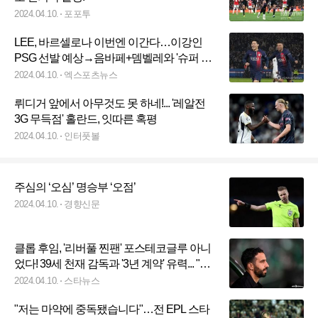
2024.04.10.
포포투
LEE, 바르셀로나 이번엔 이간다…이강인
PSG 선발 예상→음바페+뎀벨레와 '슈퍼 트
리오'
2024.04.10.
엑스포츠뉴스
뤼디거 앞에서 아무것도 못 하네!... '레알전
3G 무득점' 홀란드, 잇따른 혹평
2024.04.10.
인터풋볼
주심의 ‘오심’ 명승부 ‘오점’
2024.04.10.
경향신문
클롭 후임, '리버풀 찐팬' 포스테코글루 아니
었다! 39세 천재 감독과 '3년 계약' 유력... "안
필드와 가장 어울려" 평가
2024.04.10.
스타뉴스
"저는 마약에 중독됐습니다"…전 EPL 스타