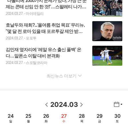
"나폴리에 1000가지 문제가 있다, 가장 큰 문
제는 콘테 선임 안 한 것!"…스팔레티 나가고
즉시 콘테 선임했어야...
2024.03.27.
마이데일리
호날두와 재회?...'올여름 취업 목표' 무리뉴,
"몇 달 전 로마 있을 때 포르투갈 제안 받았
는데"
2024.03.27.
포포투
김민재 옆자리에 ‘레알 유스 출신 풀백’ 온
다…알폰소 이탈 대비 본격화
2024.03.27.
스포탈코리아
최신뉴스 더보기
펼치기
2024
.
03
년월 선택 열기/닫기
이전 날짜
다음 날짜
24
25
26
27
28
29
30
일
월
화
수
목
금
토