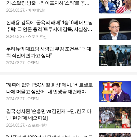
거-스털링 방출→라이프치히 '스타'로 공백
메운다
2024.03.27.
마이데일리
신태용 감독에 '굴욕적 패배' 4승10패 베트남
추락, 日 언론 충격 '트루시에 감독, 사실상
해임'
2024.03.27.
스포츠조선
무리뉴의 대표팀 사령탑 부임 조건은 "큰 대
회 직전이면 가고 싶다"
2024.03.27.
OSEN
'계획에 없던 PSG시절 회상' 메시, "바르셀로
나에 머물고 싶었어.. 내 인생을 재건해야 했
다"
2024.03.27.
OSEN
결국 성사된 ‘손흥민 vs 김민재’···단, 한국 아
닌 ‘런던’에서[오피셜]
2024.03.27.
스포츠경향