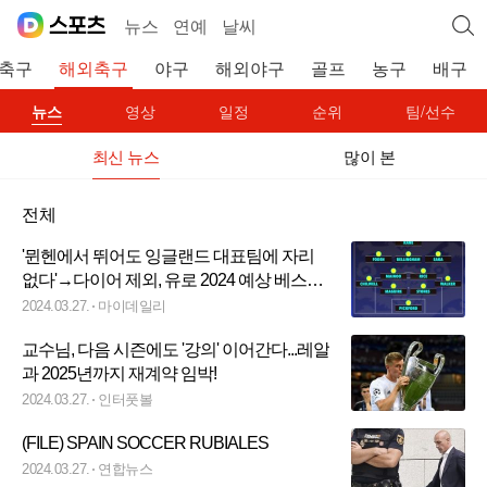
뉴스
연예
날씨
축구
해외축구
야구
해외야구
골프
농구
배구
뉴스
영상
일정
순위
팀/선수
최신 뉴스
많이 본
전체
'뮌헨에서 뛰어도 잉글랜드 대표팀에 자리
없다'→다이어 제외, 유로 2024 예상 베스트
11
2024.03.27.
마이데일리
교수님, 다음 시즌에도 '강의' 이어간다...레알
과 2025년까지 재계약 임박!
2024.03.27.
인터풋볼
(FILE) SPAIN SOCCER RUBIALES
2024.03.27.
연합뉴스