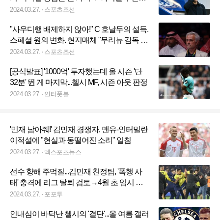
에 빨리 팔아야"
2024.03.27.
스포츠조선
"사우디행 배제하지 않아!" C 호날두의 설득.
스페셜 원의 변화. 현지매체 "무리뉴 감독 복
귀준비 완료. 사우디행+EPL 2구단 초미의
2024.03.27.
스포츠조선
관심"
[공식발표] '1000억' 투자했는데 올 시즌 '단
32분' 뛴 게 마지막...첼시 MF, 시즌 아웃 판정
2024.03.27.
인터풋볼
'민재 남아줘!' 김민재 경쟁자, 맨유-인터밀란
이적설에 "현실과 동떨어진 소리" 일침
2024.03.27.
엑스포츠뉴스
선수 향해 주먹질...김민재 친정팀, '폭행 사
태' 충격에 리그 탈퇴 검토→4월 초 임시 총
회
2024.03.27.
포포투
인내심이 바닥난 첼시의 '결단'...올 여름 갤러