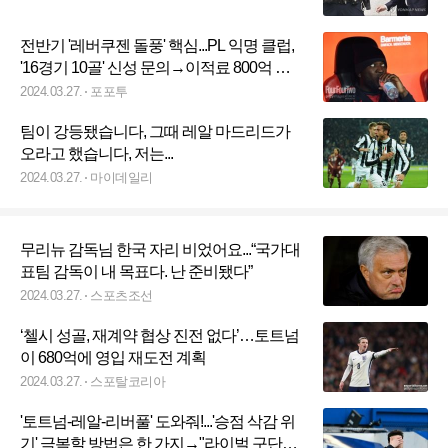
전반기 '레버쿠젠 돌풍' 핵심...PL 익명 클럽,
'16경기 10골' 신성 문의→이적료 800억 이
상
2024.03.27.
포포투
팀이 강등됐습니다, 그때 레알 마드리드가
오라고 했습니다, 저는...
2024.03.27.
마이데일리
무리뉴 감독님 한국 자리 비었어요...“국가대
표팀 감독이 내 목표다. 난 준비됐다”
2024.03.27.
스포츠조선
‘첼시 성골, 재계약 협상 진전 없다’…토트넘
이 680억에 영입 재도전 계획
2024.03.27.
스포탈코리아
'토트넘-레알-리버풀' 도와줘!...'승점 삭감 위
기' 극복할 방법은 한 가지→"라이벌 구단들