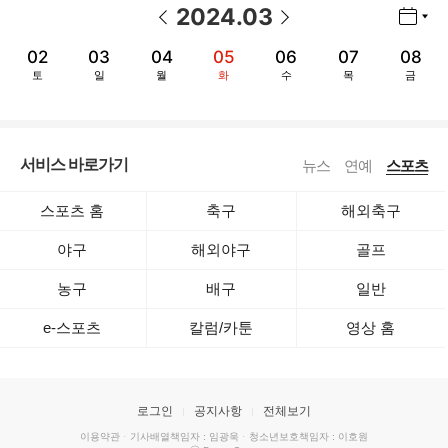
2024
.
03
년월 선택 열기/닫기
이전 날짜
다음 날짜
02
03
04
05
06
07
08
토
일
월
화
수
목
금
서비스 바로가기
뉴스
연예
스포츠
스포츠 홈
축구
해외축구
야구
해외야구
골프
농구
배구
일반
e-스포츠
칼럼/카툰
영상 홈
로그인
공지사항
전체보기
이용약관
·
기사배열책임자 : 임광욱
·
청소년보호책임자 : 이호원