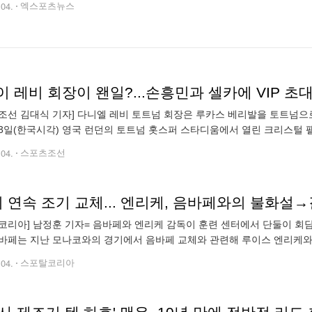
.04.
엑스포츠뉴스
 레비 회장이 왠일?...손흥민과 셀카에 VIP 
조선 김대식 기자] 다니엘 레비 토트넘 회장은 루카스 베리발을 토트넘으로 
3일(한국시각) 영국 런던의 토트넘 홋스퍼 스타디움에서 열린 크리스털 팰
) 27라운드에서 3대1로 승리했다. 승점 3점을 챙긴 토트넘은 4위를 향한
.04.
스포츠조선
기 연속 조기 교체... 엔리케, 음바페와의 불화설
코리아] 남정훈 기자= 음바페와 엔리케 감독이 훈련 센터에서 단둘이 회담을 
바페는 지난 모나코와의 경기에서 음바페 교체와 관련해 루이스 엔리케와
은 지난 2월 26일(한국 시간) 프랑스 파리의 파르크 데 프랭스에서 열린 2
.04.
스포탈코리아