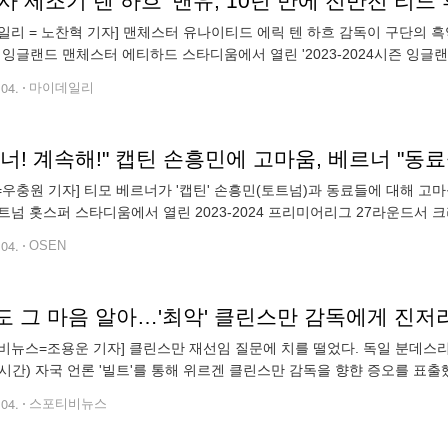
일리 = 노찬혁 기자] 맨체스터 유나이티드 에릭 텐 하흐 감독이 구단의 흑역
 잉글랜드 맨체스터 에티하드 스타디움에서 열린 '2023-2024시즌 잉글
' 경기에서 1-3으로 역전패를 기록했다. 맨시티는 이날 최정예 라인업을
.04.
마이데일리
너! 계속해!" 캡틴 손흥민에 고마움, 베르너 "동
N=우충원 기자] 티모 베르너가 '캡틴' 손흥민(토트넘)과 동료들에 대해 고
트넘 홋스퍼 스타디움에서 열린 2023-2024 프리미어리그 27라운드서 
 기록한 토트넘은 아스톤 빌라(4위, 승점 55점)을 맹렬히 추격했다.
.04.
OSEN
도 그 마음 알아…'최악' 클린스만 감독에게 진저리
비뉴스=조용운 기자] 클린스만 재선임 질문에 치를 떨었다. 독일 분데스
시간) 자국 언론 '빌트'를 통해 위르겐 클린스만 감독을 향햔 증오를 표출
과거 헤르타 베를린을 이끌며 클린스만 감독과 함께했다. 끝은 좋지 않았다
.04.
스포티비뉴스