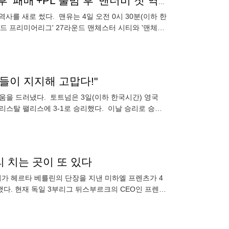
'흑역사 제조기 텐 하흐' 맨유, 10년 만에 전반전 리드 후 '패배'+PL 출범 후 '맨더비 첫 역전패'...올 시즌 2경기 더 패배→구단 역사상 PL '최다패'
사를 새로 썼다. 맨유는 4일 오전 0시 30분(이하 한
랜드 프리미어리그' 27라운드 맨체스터 시티와 '맨체스
료들이 지지해 고맙다!"
마움을 드러냈다. 토트넘은 3일(이하 한국시간) 영국
크리스탈 팰리스에 3-1로 승리했다. 이날 승리로 승점
 치는 곳이 또 있다
리가 헤르타 베를린의 단장을 지낸 미하엘 프렌츠가 4
했다. 현재 독일 3부리그 뒤스부르크의 CEO인 프렌츠
. 클