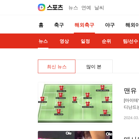
뉴스
연예
날씨
홈
축구
해외축구
야구
해외
뉴스
영상
일정
순위
팀/선수
최신 뉴스
많이 본
맨유
[마이데
디난드는
신의 유
2024.03