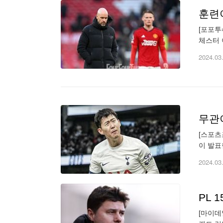
훈련이
[포포투
체스터 
화했다.
2024.03
무관이
[스포츠
이 발표
이었다.
2024.03
[마이데