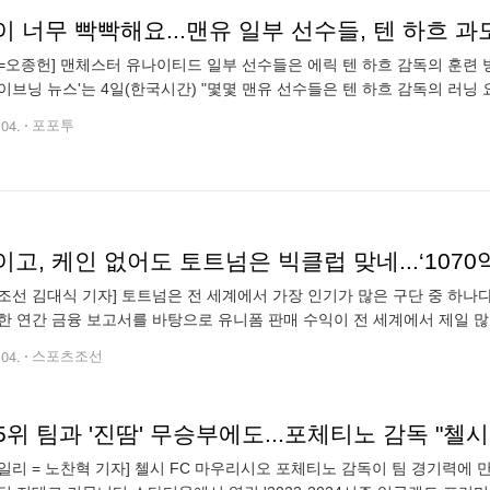
 너무 빡빡해요...맨유 일부 선수들, 텐 하흐 과
=오종헌] 맨체스터 유나이티드 일부 선수들은 에릭 텐 하흐 감독의 훈련 
이브닝 뉴스'는 4일(한국시간) "몇몇 맨유 선수들은 텐 하흐 감독의 러닝 
 그리고 현재 지나친 훈련량으로 인해 팀 내 부상이 많다고 생각한다. 지
.04.
포포투
고, 케인 없어도 토트넘은 빅클럽 맞네...‘1070
조선 김대식 기자] 토트넘은 전 세계에서 가장 인기가 많은 구단 중 하나다.
한 연간 금융 보고서를 바탕으로 유니폼 판매 수익이 전 세계에서 제일 많은
 토트넘은 지난해 유니폼 판매로만 무려 7,400만 유로(약
.04.
스포츠조선
일리 = 노찬혁 기자] 첼시 FC 마우리시오 포체티노 감독이 팀 경기력에 