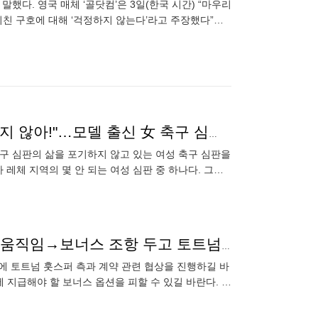
했다. 영국 매체 ‘골닷컴’은 3일(한국 시간) “마우리
외친 구호에 대해 ‘걱정하지 않는다’라고 주장했다”라
디움에서 열린
"너희들이 아무리 성적 모욕을 해도, 나는 축구 그만두지 않아!"…모델 출신 女 축구 심판의 '일침' 그리고 '열정'
축구 심판의 삶을 포기하지 않고 있는 여성 축구 심판을
레체 지역의 몇 안 되는 여성 심판 중 하나다. 그녀
 있지만
'SON과 뛸 때' 웃음 되찾을까...에버턴, 알리와 재계약 움직임→보너스 조항 두고 토트넘과 논의
전에 토트넘 훗스퍼 측과 계약 관련 협상을 진행하길 바
에 지급해야 할 보너스 옵션을 피할 수 있길 바란다. 여
은 알