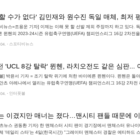
할 수가 없다' 김민재와 원수진 독일 매체, 최저
비뉴스=조용운 기자] 이제는 이해 못 할 선발 제외 주장까지 하고 있다. 독
 뮌헨의 2023-24시즌 유럽축구연맹(UEFA) 챔피언스리그 16강 2차
이름이 빠졌다. 키커는 부동의 주전인 김민재 대신 에릭 다이어와 마티아
.04.
스포티비뉴스
전 'UCL 8강 탈락' 뮌헨, 라치오전도 같은 심판...
볼] 박윤서 기자 = 조기 탈락 위기에 처한 바이에른 뮌헨이다. 뮌헨은 돌아
안츠 아레나에서 열리는 유럽축구연맹(UEFA) 챔피언스리그 16강 2차전
 패했기에, 역전승을 꿈꿔야 하는 상황이다. 필승을 다짐하는 뮌헨이지만, 
.04.
인터풋볼
는 이겼지만 매너는 졌다…맨시티 팬들 때문에 이
츠뉴스 권동환 기자) 한 맨체스터 시티 팬이 경기장에서 맨체스터 유나
체 '데일리 스타'는 4일(한국시간) "그레이터 맨체스터 경찰은 에티하드
을 체포했다고 확인했다"라고 보도했다. 맨시티는 4일 영국 맨체스터에 