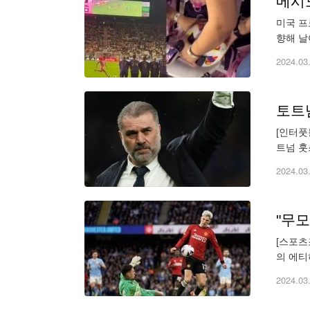
메시도
미국 프
향해 날
MLS 
2024.03
토트넘
[인터풋
트넘 훗
감독은 
2024.03
"무모
[스포츠
의 에티
는 경기
2024.03