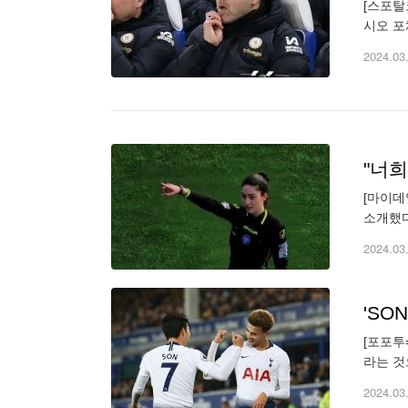
[스포탈
시오 포
고 보도
2024.03
[마이데
소개했다
는 모델
2024.03
[포포투
라는 것
러 차례
2024.03