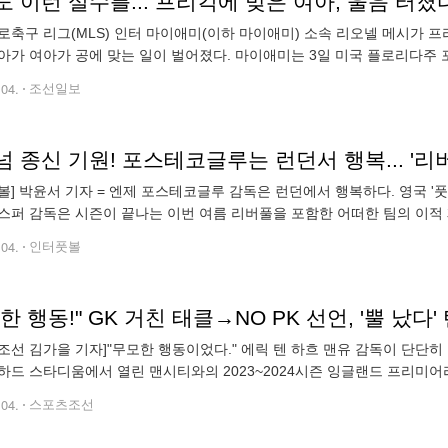
 이런 실수를... 프리킥에 맞은 여아, 울음 터졌
로축구 리그(MLS) 인터 마이애미(이하 마이애미) 소속 리오넬 메시가
아가 여아가 공에 맞는 일이 벌어졌다. 마이애미는 3일 미국 플로리다주
동부 콘퍼런스 3라운드 홈경기에서 올랜도 시티를 상대로 압도적인 5대 0 
.04.
조선일보
 종신 기원! 포스테코글루는 런던서 행복... '리
볼] 박윤서 기자 = 엔제 포스테코글루 감독은 런던에서 행복하다. 영국 '
스퍼 감독은 시즌이 끝나는 이번 여름 리버풀을 포함한 어떠한 팀의 이적
이번 시즌을 앞두고 토트넘의 감독으로 부임했다. 셀틱에서 인정받은 전
.04.
인터풋볼
한 행동!" GK 거친 태클→NO PK 선언, '뿔 났다
조선 김가을 기자]"무모한 행동이었다." 에릭 텐 하흐 맨유 감독이 단단히
하드 스타디움에서 열린 맨시티와의 2023~2024시즌 잉글랜드 프리미어리
 시작 8분 만에 마커스 래시포드의 득점으로 1-0 리드를 잡았다.
.04.
스포츠조선