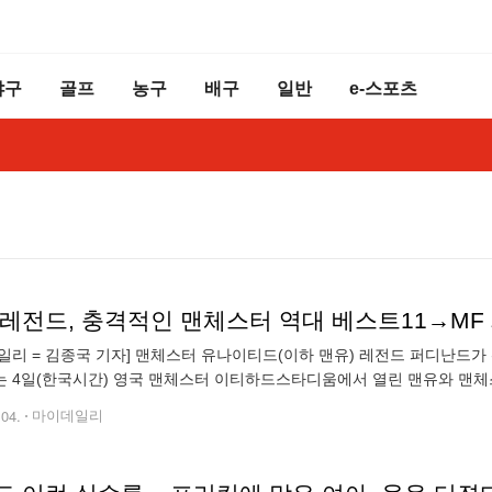
야구
골프
농구
배구
일반
e-스포츠
 레전드, 충격적인 맨체스터 역대 베스트11→MF
일리 = 김종국 기자] 맨체스터 유나이티드(이하 맨유) 레전드 퍼디난드가
 4일(한국시간) 영국 맨체스터 이티하드스타디움에서 열린 맨유와 맨체
투브 채널을 통해 역대 맨체스터 통합 베스트11을 선정해 소개했다. 퍼디
.04.
마이데일리