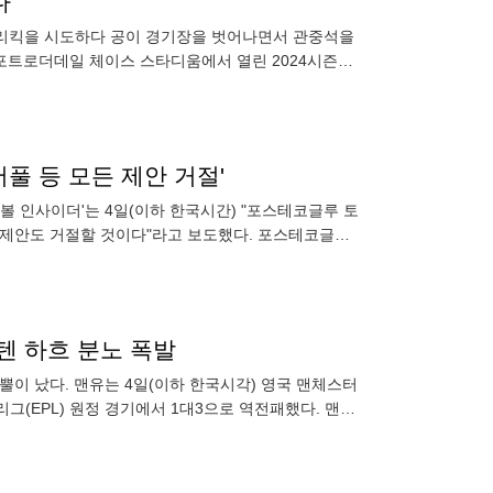
다
 프리킥을 시도하다 공이 경기장을 벗어나면서 관중석을
 포트로더데일 체이스 스타디움에서 열린 2024시즌
승리를 거두었다.
버풀 등 모든 제안 거절'
풋볼 인사이더'는 4일(이하 한국시간) "포스테코글루 토
 제안도 거절할 것이다"라고 보도했다. 포스테코글루
술적 능력과
' 텐 하흐 분노 폭발
 뿔이 났다. 맨유는 4일(이하 한국시각) 영국 맨체스터
그(EPL) 원정 경기에서 1대3으로 역전패했다. 맨유