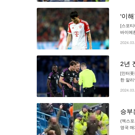
'이해
[스포티
바이에른
민재의 
2024.03
2년 
[인터풋
한 알리
0-1로
2024.03
승부
(엑스포
영국 매
한 남성