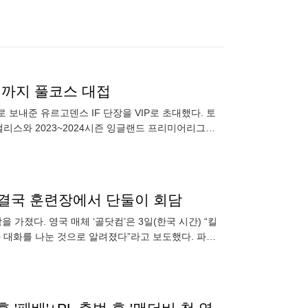
초대까지 풀코스 대접
보내준 유르고덴스 IF 단장을 VIP로 초대했다. 토
리스와 2023~2024시즌 잉글랜드 프리미어리그
→결국 훈련장에서 단둘이 회담
가졌다. 영국 매체 ‘골닷컴’은 3일(한국 시간) “킬
 대화를 나눈 것으로 알려졌다”라고 보도했다. 파리
023/24