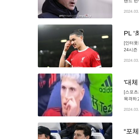
랜드 런
무승부를
2024.03
PL 
[인터풋
24시즌
골 기댓
2024.03
'대체
[스포츠
목격하고
을 했기
2024.03
“포체