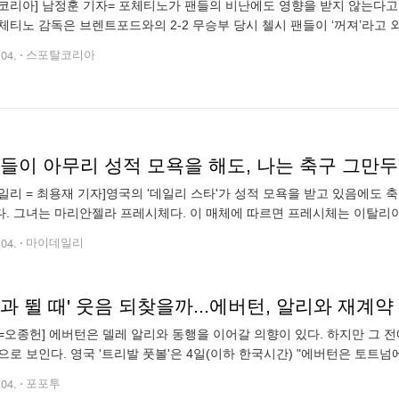
코리아] 남정훈 기자= 포체티노가 팬들의 비난에도 영향을 받지 않는다고 말
체티노 감독은 브렌트포드와의 2-2 무승부 당시 첼시 팬들이 ‘꺼져’라고 
했다. 첼시는 3일(한국 시간) 영국 브렌트포드의 지테크 커뮤니티 스타
.04.
스포탈코리아
일리 = 최용재 기자]영국의 '데일리 스타'가 성적 모욕을 받고 있음에도 
. 그녀는 마리안젤라 프레시체다. 이 매체에 따르면 프레시체는 이탈리아 
 출신. 여러 미인대회에서 우승을 할 정도였다. 튀는 외모로 주목을 받고
.04.
마이데일리
=오종헌] 에버턴은 델레 알리와 동행을 이어갈 의향이 있다. 하지만 그 
으로 보인다. 영국 '트리발 풋볼'은 4일(이하 한국시간) "에버턴은 토트넘
 부상에 시달린 알리는 이제 조금씩 실전 복귀가 가까워지고 있다. 에버턴
.04.
포포투