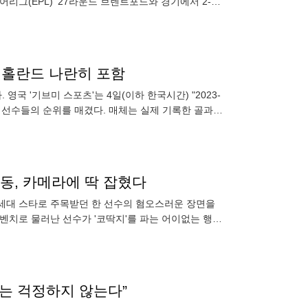
어리그(EPL)' 27라운드 브렌트포드와 경기에서 2-2
서
위' 홀란드 나란히 포함
국 '기브미 스포츠'는 4일(이하 한국시간) "2023-
한 선수들의 순위를 매겼다. 매체는 실제 기록한 골과
행동, 카메라에 딱 잡혔다
차세대 스타로 주목받던 한 선수의 혐오스러운 장면을
벤치로 물러난 선수가 '코딱지'를 파는 어이없는 행동
멈
나는 걱정하지 않는다”