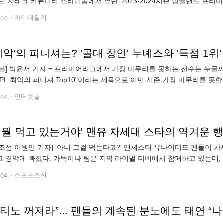
던 지테크 커뮤니티 스타디움에서 열린 '2023-2024시즌 잉글랜드 프리미
 거뒀다. 첼시는 전반 35분 선취골을 넣으며 앞서갔다. 오른쪽 측면에
.04.
마이데일리
'최악'의 피니셔는? '골대 장인' 누녜스와 '득점 1
볼] 박윤서 기자 = 프리미어리그에서 가장 마무리를 못하는 선수는 누굴까. 영
 PL 최악의 피니셔 Top10"이라는 제목으로 이번 시즌 가장 마무리를 못
값(xG)의 차이로 순위를 산정했다. 골 기댓값(xG)이 실제 골보다
.04.
인터풋볼
 뭘 먹고 있는거야' 맨유 차세대 스타의 역겨운 
조선 이원만 기자] '아니 그걸 먹는다고?' 맨체스터 유나이티드 팬들이 
 경악에 빠졌다. 가뜩이나 팀은 지역 라이벌 더비에서 참패하고 있는데, 
 때문이다. 이것만으로도 팬들의 실망감을 살 만 한데, 이 선수는 여기서 
.04.
스포츠조선
티노 꺼져라”... 팬들의 계속된 분노에도 태연 “