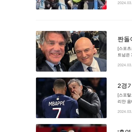
2024.03
짠돌이
[스포츠
트넘은 
(EPL
2024.03
2경
[스포탈
리안 음
생제르맹
2024.03