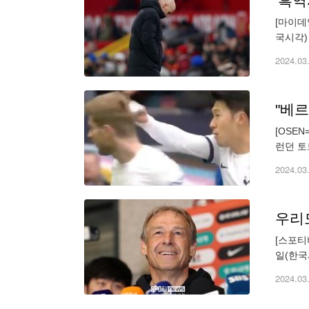
[마이데
국시각)
터 더비
2024.03
"베르
[OSE
런던 토
50점을
2024.03
우리
[스포티
일(한국
단장은 
2024.03