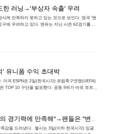
도한 러닝→'부상자 속출' 우려
방식에 만족하지 못하고 있는 것으로 보인다. 영국 '맨
요구에 우려하고 있다. 맨유는 지난 시즌 62경기를 소
금까지
억’ 유니폼 수익 초대박
 미국 ESPN은 2일(한국시각) 유럽축구연맹(UEFA)
 TOP 10 구단을 발표했다. 공동 9위가 바로 토트넘
PL 15위 팀과 '진땀' 무승부에도...포체티노 감독 "첼시의 경기력에 만족해"→팬들은 "변명만 잘해. 당장 경질해" 비판
만족감을 드러냈다. 첼시는 3일(이하 한국시각) 잉글