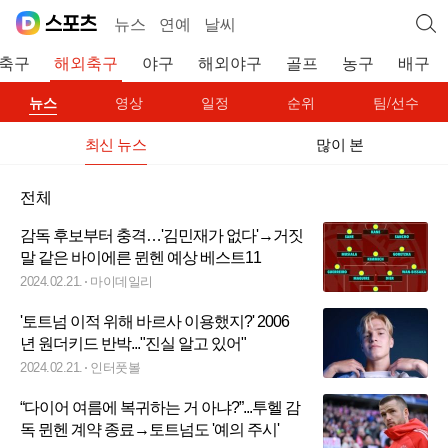
뉴스
연예
날씨
축구
해외축구
야구
해외야구
골프
농구
배구
뉴스
영상
일정
순위
팀/선수
최신 뉴스
많이 본
전체
감독 후보부터 충격…'김민재가 없다'→거짓
말 같은 바이에른 뮌헨 예상 베스트11
2024.02.21.
마이데일리
'토트넘 이적 위해 바르사 이용했지?' 2006
년 원더키드 반박..."진실 알고 있어"
2024.02.21.
인터풋볼
“다이어 여름에 복귀하는 거 아냐?”...투헬 감
독 뮌헨 계약 종료→토트넘도 '예의 주시'