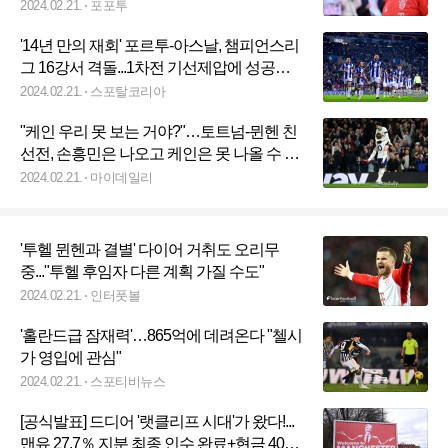
2024.02.21.
포포투
'14년 만의 재회' 포르투-아스날, 챔피언스리
그 16강서 격돌...1차전 기선제압에 성공할
팀은?
2024.02.21.
스포탈코리아
"케인 우리 못 보는 거야?"…토트넘-뮌헨 친
선전, 손흥민은 나오고 케인은 못 나올 수 있
다! 왜? '유로 2024 변수'
2024.02.21.
마이데일리
'투헬 뮌헨과 결별' 다이어 거취도 오리무
중..."투헬 후임자 다른 계획 가질 수도"
2024.02.21.
인터풋볼
'홀란드급 잠재력'…865억에 데려온다 "첼시
가 영입에 관심"
2024.02.21.
스포티비뉴스
[공식발표] 드디어 '랫클리프 시대'가 왔다!...
맨유 27.7％ 지분 최종 인수 완료+현금 4000