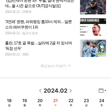
"(김)민재야 뮌헨 와!" 투헬, 절대 권력자였는
데... 올 시즌 끝으로 OUT[공식발표]
2024.02.21.
OSEN
‘3연패’ 뮌헨, 파워랭킹 톱10서 제외…알론
소의 레버쿠젠이 1위
2024.02.21.
일간스포츠
홀란, 17호 골 폭발…살라에 2골 차 앞서며
'득점 선두'
2024.02.21.
SBS
최신뉴스 더보기
펼치기
2024
.
02
년월 선택 열기/닫기
이전 날짜
다음 날짜
18
19
20
21
22
23
24
일
월
화
수
목
금
토