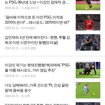
는 PSG, 06년생 신성 + 이강인 잠재적 경쟁
자 새 프로젝트의 중심으로 삼았다
2024.02.21.
스포탈코리아
"음바페 이적으로 돈 아낀 PSG, 이적료
3370억 쓴다!"…래시포드, '1870억이면 돼?'
2024.02.21.
마이데일리
김민재와 1년 만에 헤어진다···뮌헨, 투헬 감
독과 이번 시즌까지만 동행[오피셜]
2024.02.21.
스포츠경향
이강인 위기는 현재진행형! 해외매체 "PSG
올 여름 래시포드, 가비 영입 추진"
2024.02.21.
스포츠조선
너도 당해봐라!...가족 건드린 'PL 인성 끝판
왕'에 몸싸움 응수
2024.02.21.
포포투