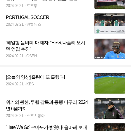
억 장전
2024.02.21.
포포투
PORTUGAL SOCCER
2024.02.21.
연합뉴스
'레알행 음바페' 대체자, "PSG, 나폴리 오시
멘 영입 추진"
2024.02.21.
OSEN
[오늘의 영상] 홀란에 또 홀렸다!
2024.02.21.
KBS
위기의 뮌헨, 투헬 감독과 동행 마무리 '2024
년 6월까지'
2024.02.21.
스포츠동아
'Here We Go' 로마노가 밝혔다! 음바페 보내