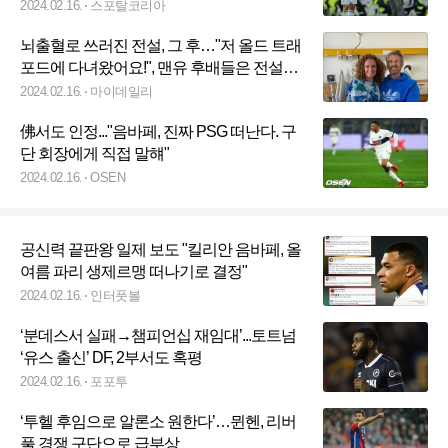
2024.02.16.
스포탈코리아
뇌출혈로 쓰러진 전설, 그 후…"저 올드 트래
포드에 다녀왔어요!", 맨유 후배들은 전설에
'극장승' 선물
2024.02.16.
마이데일리
佛서도 인정..."음바페, 진짜 PSG 떠난다. 구
단 회장에게 직접 말햬"
2024.02.16.
OSEN
공신력 끝판왕 일제 보도 "킬리안 음바페, 올
여름 파리 생제르맹 떠나기로 결정"
2024.02.16.
인터풋볼
‘분데스서 실패→챔피언십 재임대’...토트넘
‘유스 출신’ DF, 2부서도 혹평
2024.02.16.
포포투
‘투헬 후임으로 알론소 원한다’…뮌헨, 리버
풀 경쟁 구단으로 급부상