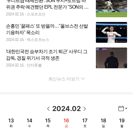
'우디르급 태세전환'. SON 무시+토트넘 하
위권 추락 예견했던 EPL 전문가 "SON의 토
트넘 흥미진진. 울버햄튼전 공격 핵심"
2024.02.16.
스포츠조선
손흥민 '꿀패스' 또 받을까…"울브스전 선발
기용하자" 목소리
2024.02.16.
엑스포츠뉴스
'대한민국전 승부차기 조기 퇴근' 사우디 그
감독, 경질 위기서 극적 생존
2024.02.16.
인터풋볼
최신뉴스 더보기
펼치기
2024
.
02
년월 선택 열기/닫기
이전 날짜
다음 날짜
13
14
15
16
17
18
19
화
수
목
금
토
일
월