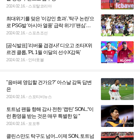
2024.02.16.
스포탈코리아
최대위기를 맞은 '이강인 효과'. '탁구 논란'으
로 PSG발 '아시아 열풍' 급락 위기! '팬심'이
찢어졌다
2024.02.16.
스포츠조선
[공식발표] '리버풀 겹경사!' 디오고 조타X위
르겐 클롭, 'PL 1월 이달의 선수X감독'
2024.02.16.
인터풋볼
"음바페 영입할 건가요?" 아스날 감독 답변
은
2024.02.16.
스포티비뉴스
토트넘 팬들 향해 감사 전한 ‘캡틴’ SON...“이
런 환영을 받는 것은 매우 특별한 일 ”
2024.02.16.
포포투
클린스만도 탁구도 넘어...이제 SON, 토트넘