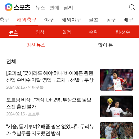
뉴스
연예
날씨
축구
해외축구
야구
해외야구
골프
농구
배구
뉴스
영상
일정
순위
팀/선수
최신 뉴스
많이 본
전체
[오피셜] '굿이라도 해야 하나' 바이에른 뮌헨
신입 수비수 이탈 '영입→교체→선발→부상'
2024.02.16.
인터풋볼
토트넘 비상!...‘핵심’ DF 2명, 부상으로 울브
스전 출전 불가
2024.02.16.
포포투
“기술, 동기부여? 해줄 필요 없었다”... 무리뉴
가 호날두를 지도했던 방식