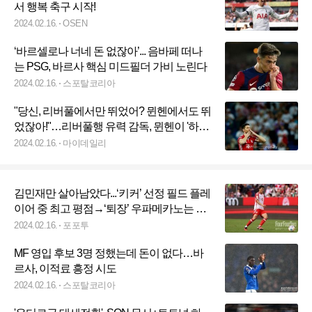
서 행복 축구 시작!
2024.02.16.
OSEN
‘바르셀로나 너네 돈 없잖아’... 음바페 떠나
는 PSG, 바르사 핵심 미드필더 가비 노린다
2024.02.16.
스포탈코리아
"당신, 리버풀에서만 뛰었어? 뮌헨에서도 뛰
었잖아!"…리버풀행 유력 감독, 뮌헨이 '하이
재킹' 시도! "투헬은 곧 경질 예정"
2024.02.16.
마이데일리
김민재만 살아남았다...‘키커’ 선정 필드 플레
이어 중 최고 평점→‘퇴장’ 우파메카노는 최
하
2024.02.16.
포포투
MF 영입 후보 3명 정했는데 돈이 없다…바
르사, 이적료 흥정 시도
2024.02.16.
스포탈코리아