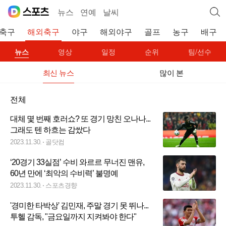
뉴스
연예
날씨
축구
해외축구
야구
해외야구
골프
농구
배구
뉴스
영상
일정
순위
팀/선수
최신 뉴스
많이 본
전체
대체 몇 번째 호러쇼? 또 경기 망친 오나나...
그래도 텐 하흐는 감쌌다
2023.11.30.
골닷컴
‘20경기 33실점’ 수비 와르르 무너진 맨유,
60년 만에 ‘최악의 수비력’ 불명예
2023.11.30.
스포츠경향
'경미한 타박상' 김민재, 주말 경기 못 뛰나...
투헬 감독, "금요일까지 지켜봐야 한다"