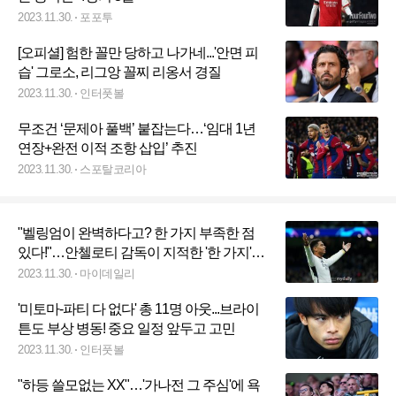
2023.11.30.
포포투
[오피셜] 험한 꼴만 당하고 나가네...'안면 피
습' 그로소, 리그앙 꼴찌 리옹서 경질
2023.11.30.
인터풋볼
무조건 ‘문제아 풀백’ 붙잡는다…‘임대 1년
연장+완전 이적 조항 삽입’ 추진
2023.11.30.
스포탈코리아
"벨링엄이 완벽하다고? 한 가지 부족한 점
있다!"…안첼로티 감독이 지적한 '한 가지'는
무엇일까?
2023.11.30.
마이데일리
'미토마-파티 다 없다' 총 11명 아웃...브라이
튼도 부상 병동! 중요 일정 앞두고 고민
2023.11.30.
인터풋볼
"하등 쓸모없는 XX"…'가나전 그 주심'에 욕