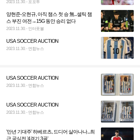
2023.11.30.
포포투
양현준-오현규, 아직 챔스 첫 승 無...셀틱 챔
스 부진 여전→15G 동안 승리 없다
2023.11.30.
인터풋볼
USA SOCCER AUCTION
2023.11.30.
연합뉴스
USA SOCCER AUCTION
2023.11.30.
연합뉴스
USA SOCCER AUCTION
2023.11.30.
연합뉴스
'만년 기대주' 하베르츠, 드디어 살아나나...최
근 공식전 '4경기 3골'