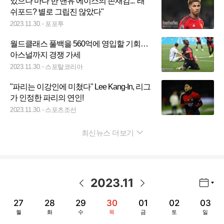
있으나 마나 한 맨유 에이스의 존재감..."래
쉬포드? 별로 그립진 않았다"
2023.11.30.
포포투
월드클래스 풀백을 560억에 영입할 기회…
아스널까지 경쟁 가세
2023.11.30.
스포탈코리아
"파리는 이강인에 미쳤다" Lee Kang-In, 리그
가 인정한 파리의 연인!
2023.11.30.
스포츠조선
최신뉴스 더보기
펼치기
2023
.
11
년월 선택 열기/닫기
이전 날짜
다음 날짜
27
28
29
30
01
02
03
월
화
수
목
금
토
일