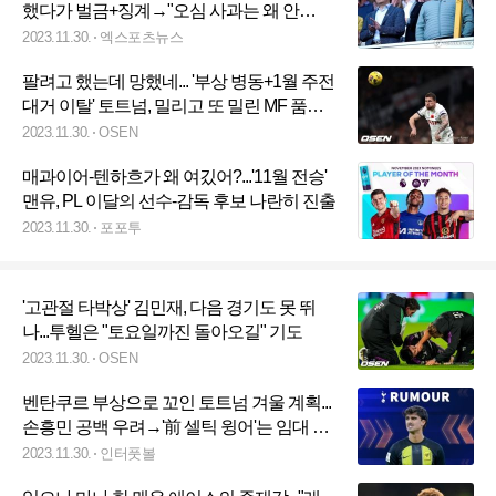
했다가 벌금+징계→"오심 사과는 왜 안
해??" 하소연
2023.11.30.
엑스포츠뉴스
팔려고 했는데 망했네... '부상 병동+1월 주전
대거 이탈' 토트넘, 밀리고 또 밀린 MF 품을
수밖에
2023.11.30.
OSEN
매과이어-텐하흐가 왜 여깄어?...'11월 전승'
맨유, PL 이달의 선수-감독 후보 나란히 진출
2023.11.30.
포포투
'고관절 타박상' 김민재, 다음 경기도 못 뛰
나...투헬은 "토요일까진 돌아오길" 기도
2023.11.30.
OSEN
벤탄쿠르 부상으로 꼬인 토트넘 겨울 계획...
손흥민 공백 우려→'前 셀틱 윙어'는 임대 추
진
2023.11.30.
인터풋볼