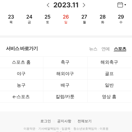
2023
.
11
년월 선택 열기/닫기
이전 날짜
다음 날짜
23
24
25
26
27
28
29
목
금
토
일
월
화
수
서비스 바로가기
뉴스
연예
스포츠
스포츠 홈
축구
해외축구
야구
해외야구
골프
농구
배구
일반
e-스포츠
칼럼/카툰
영상 홈
로그인
공지사항
전체보기
이용약관
·
기사배열책임자 : 임광욱
·
청소년보호책임자 : 이호원