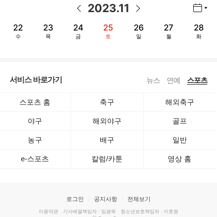
2023
.
11
년월 선택 열기/닫기
이전 날짜
다음 날짜
22
23
24
25
26
27
28
수
목
금
토
일
월
화
서비스 바로가기
뉴스
연예
스포츠
스포츠 홈
축구
해외축구
야구
해외야구
골프
농구
배구
일반
e-스포츠
칼럼/카툰
영상 홈
로그인
공지사항
전체보기
이용약관
·
기사배열책임자 : 임광욱
·
청소년보호책임자 : 이호원