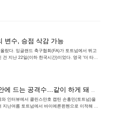
의 변수, 승점 삭감 가능
떠올랐다. 잉글랜드 축구협회(FA)가 토트넘에서 뛰고
 지난 22일(이하 한국시간)이었다. 영국 '더 타임
도 있는
클린스만, 獨키커 인터뷰서 "쏘니는 세계 다섯손가락 안에 드는 공격수…같이 하게 돼 기뻐"
체와 인터뷰에서 클린스만호 캡틴 손흥민(토트넘)을
뷰에서 지난여름 토트넘에서 바이에른뮌헨으로 이적해 폭