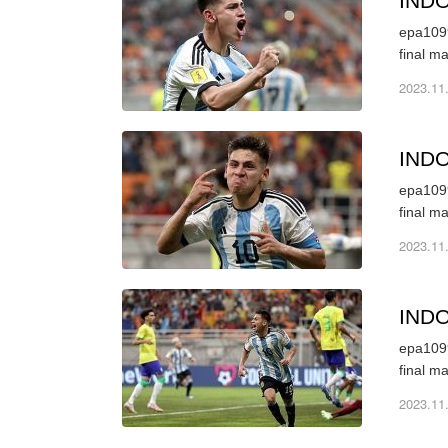
IND
epa1099
final m
2023.11
IND
epa1099
final m
2023.11
IND
epa1099
final m
2023.11