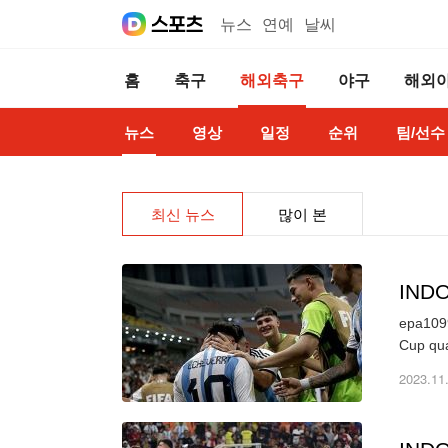
뉴스
연예
날씨
홈
축구
해외축구
야구
해외
뉴스
영상
일정
순위
팀/선수
최신 뉴스
많이 본
IND
epa1099
Cup qua
2023.11