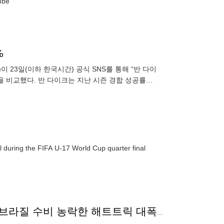
mbe
%
 23일(이하 한국시간) 공식 SNS를 통해 “반 다이
을 비교했다. 반 다이크는 지난 시즌 경합 성공률
사우샘프
l during the FIFA U-17 World Cup quarter final
‘완전 어린 메시네?’ 아르헨 10번 물려받은 에체베리, 브라질 수비 농락한 해트트릭 대폭발...아르헨 U17 월드컵 4강 진출