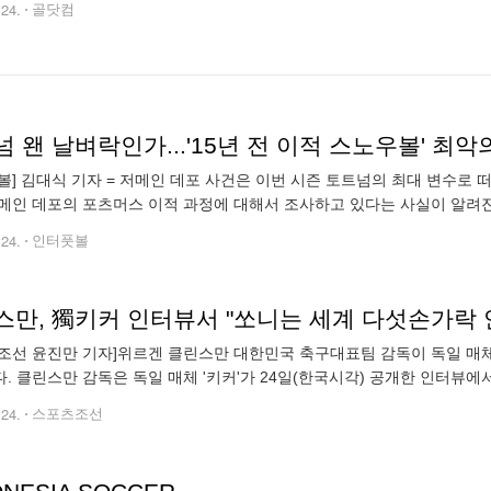
.24.
골닷컴
 왠 날벼락인가...'15년 전 이적 스노우볼' 최악
볼] 김대식 기자 = 저메인 데포 사건은 이번 시즌 토트넘의 최대 변수로 
메인 데포의 포츠머스 이적 과정에 대해서 조사하고 있다는 사실이 알려진 건
"FA는 현재 토트넘에서 데포가 포츠머스로 이적하는 과정에서 발생했을 수
.24.
인터풋볼
조선 윤진만 기자]위르겐 클린스만 대한민국 축구대표팀 감독이 독일 매
. 클린스만 감독은 독일 매체 '키커'가 24일(한국시각) 공개한 인터
활약을 펼치는 '후배 스트라이커' 해리 케인(바이에른뮌헨)에
.24.
스포츠조선