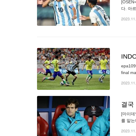
[OSE
다. 아
트트릭이
2023.11
IND
epa1099
final m
2023.11
결국 
[마이데
를 맡는
매우 정
2023.11