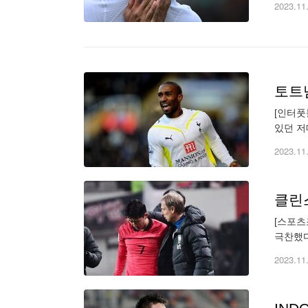
2023.11
토트넘
[인터풋
있던 저
즈'는 
2023.11
[스포츠
극찬했다
발적인 
2023.11