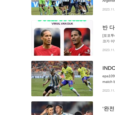
Argenti
2023.11
반 다
[포포투
크가 이
69.5
2023.11
IND
epa1099
match b
2023.11