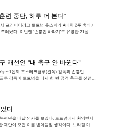
"훈련 중단, 하루 더 본다"
리시 프리미어리그 토트넘 홋스퍼가 A매치 2주 휴식기
드러났다. 이번엔 '손흥민 바라기'로 유명한 21살 미
빌라와 프리미어
 축구 재선언 "내 축구 안 바뀐다"
ws=뉴스1엔제 포스테코글루(왼쪽) 감독과 손흥민.
코글루 감독이 토트넘을 다시 한 번 공격 축구를 선언했
고수
먹었다
결국 북런던을 떠날 의사를 보였다. 토트넘에서 환영받지
한 제안이 오면 이를 받아들일 생각이다. 브라질 매체