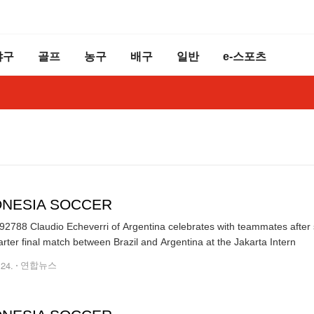
야구
골프
농구
배구
일반
e-스포츠
ONESIA SOCCER
2788 Claudio Echeverri of Argentina celebrates with teammates after 
rter final match between Brazil and Argentina at the Jakarta Intern
.24.
연합뉴스