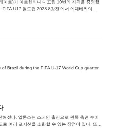
버 플레이트)가 아르헨티나 대표팀 10번의 자격을 증명했
IFA U17 월드컵 2023 8강전’에서 에체베리의 해
 of Brazil during the FIFA U-17 World Cup quarter
다
이 전해졌다. 알론소는 스페인 출신으로 왼쪽 측면 수비
로 여러 포지션을 소화할 수 있는 장점이 있다. 또한
알론소는