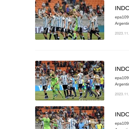
IND
epa1099
Argenti
2023.11
IND
epa1099
Argenti
2023.11
IND
epa1099