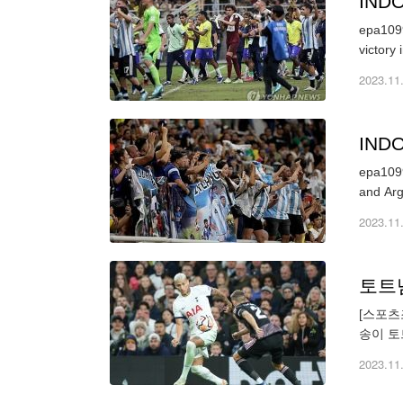
IND
epa1099
victory
2023.11
IND
epa1099
and Arg
2023.11
토트넘
[스포츠
송이 토
(잉글랜
2023.11