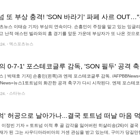
 또 부상 충격! 'SON 바라기' 파페 사르 OUT…
츠뉴스 이태승 기자) 부상의 연속이다. 손흥민이 주장을 맡고 있는 잉글
고 난적 애스턴 빌라와의 홈 경기를 앞둔 가운데 부상자가 또 나온 것으로 
파페 사르가 다쳤다. 토트넘은 오는 26일(한국시간) 오후 11시 애스턴 
.24.
엑스포츠뉴스
의 0-7-1' 포스테코글루 감독, 'SON 필두' 공격
스 | 박재호 기자] 손흥민(왼쪽)과 엔제 포스테코글루 감독. /AFPBBNe
BBNews=뉴스1토트넘의 화끈한 공격 축구가 다시 시작된다. 엔제 포스테
국 '데일리 메일'은 24일(한국시간) "포스테코글루 감독이 공격적 축구를 
.24.
스타뉴스
7억’ 허공으로 날아가나...결국 토트넘 떠날 마음 
] 이정빈 기자 = 토트넘 이적 후 골 감각을 잃어버린 히샬리송(26)이 
재가 된 그는 사우디아라비아의 거센 관심을 받고 있는데, 구미가 당길만
’은 24일(한국시간) “토트넘과 계약이 남았음에도 히샬리송은 팀 내 입지가