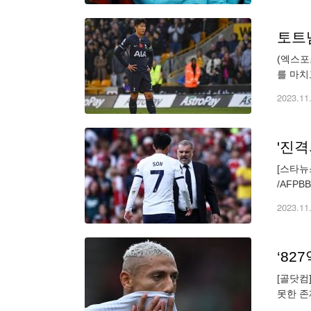
토트넘
(엑스포
를 마치
드필더 
2023.11
'진격
[스타뉴
/AFP
다. 영
2023.11
‘82
[골닷컴
못한 존
‘UOL