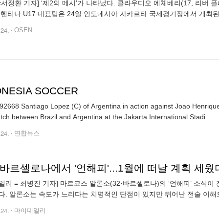
N=서정환 기자] ‘제2의 메시’가 나타났다. 클라우디오 에체베리(17, 리
르헨티나 U17 대표팀은 24일 인도네시아 자카르타 국제경기장에서 개최된 ‘F
 대폭발하며 숙적 브라질을 3-0으로 제압했다. 아르헨티나는 또 다른
.24.
OSEN
ONESIA SOCCER
2668 Santiago Lopez (C) of Argentina in action against Joao Henrique
atch between Brazil and Argentina at the Jakarta International Stadi
.24.
연합뉴스
바르셀로나에서 '언해피'...1월에 떠날 계획 세웠
일리 = 최병진 기자] 마르코스 알론소(32·바르셀로나)의 ‘언해피’ 소식
다. 알론소는 속도가 느리다는 치명적인 단점이 있지만 뛰어난 전술 이해도
확한 왼발 킥 능력을 갖추고 있어 슈팅과 크로스로 공격에 힘을 더한다. 
.24.
마이데일리