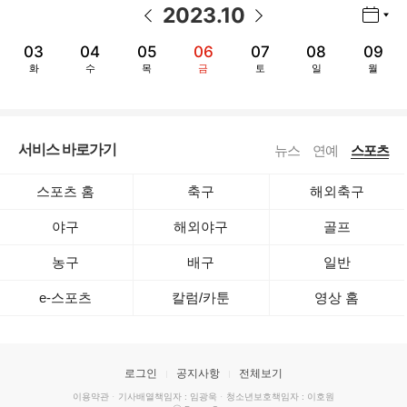
2023
.
10
년월 선택 열기/닫기
이전 날짜
다음 날짜
03
04
05
06
07
08
09
화
수
목
금
토
일
월
서비스 바로가기
뉴스
연예
스포츠
스포츠 홈
축구
해외축구
야구
해외야구
골프
농구
배구
일반
e-스포츠
칼럼/카툰
영상 홈
로그인
공지사항
전체보기
이용약관
·
기사배열책임자 : 임광욱
·
청소년보호책임자 : 이호원