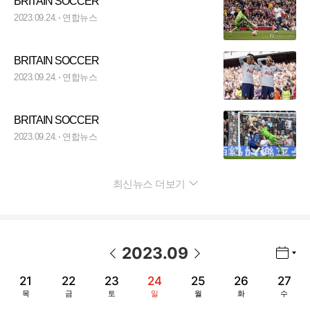
BRITAIN SOCCER
2023.09.24.
연합뉴스
BRITAIN SOCCER
2023.09.24.
연합뉴스
BRITAIN SOCCER
2023.09.24.
연합뉴스
최신뉴스 더보기
펼치기
2023
.
09
년월 선택 열기/닫기
이전 날짜
다음 날짜
21
22
23
24
25
26
27
목
금
토
일
월
화
수