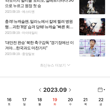
'라도이치 멀티골' 토리노, 살레르니타나 3-0
으로 누르고 원정 첫 승
2023.09.19.
에스티엔
충격! 뉴캐슬팬, 밀라노에서 칼에 찔려 병원
행…괴한 '8명' 습격 당해! 뉴캐슬 "빠른 회복
기원한다"
2023.09.19.
마이데일리
‘대만전 완승’ 북한 축구감독 “경기장에선 이
겨야…한국과도 마찬가지”
2023.09.19.
중앙일보
최신뉴스 더보기
펼치기
2023
.
09
년월 선택 열기/닫기
이전 날짜
다음 날짜
16
17
18
19
20
21
22
토
일
월
화
수
목
금