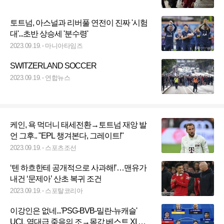
토트넘, 아스널과 리버풀 연전이 진짜 '시험
대'...초반 상승세 '분수령'
2023.09.19.
마니아타임즈
SWITZERLAND SOCCER
2023.09.19.
연합뉴스
케인, 욕 먹더니 태세전환→토트넘 재앙 발
언 그후.. "EPL 챙겨본다, 그레이트!"
2023.09.19.
스포츠조선
‘텐 하흐한테 공개적으로 사과해!’…맨유가
내건 ‘문제아’ 산초 복귀 조건
2023.09.19.
스포탈코리아
이강인은 없네...'PSG-BVB-밀란-뉴캐슬'
UCL 역대급 죽음의 조→몸값 베스트 XI 대