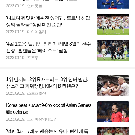
공개
2023.09.19.
인터풋볼
'나보다 짜릿한 데뷔전 있어?'…토트넘 신입
생의 놀라움 "정말 미친 순간!"
2023.09.19.
마이데일리
‘4골 1도움’ 벨링엄, 라리가+레알 8월의 선수
선정...홈팬들은 ‘헤이 주드’ 열창
2023.09.19.
포포투
1위 맨시티, 2위 R마드리드, 3위 인터 밀란.
챔스리그 파워랭킹. KIM의 B 뮌헨은?
2023.09.19.
스포츠조선
Korea beat Kuwait 9-0 to kick off Asian Games
title defense
2023.09.19.
코리아중앙데일리
'벌써 3패' 그래도 맨유는 맨유다! 뮌헨에 특