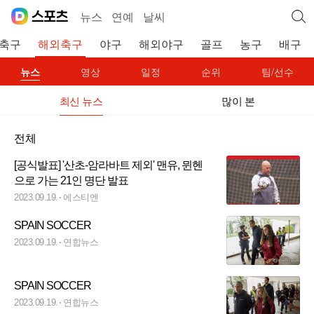
뉴스
연예
날씨
축구
해외축구
야구
해외야구
골프
농구
배구
뉴스
영상
일정
순위
팀/선수
최신 뉴스
많이 본
전체
[공식발표] '산초-암라바트 제외' 맨유, 뮌헨
으로 가는 21인 명단 발표
2023.09.19.
에스티엔
SPAIN SOCCER
2023.09.19.
연합뉴스
SPAIN SOCCER
2023.09.19.
연합뉴스