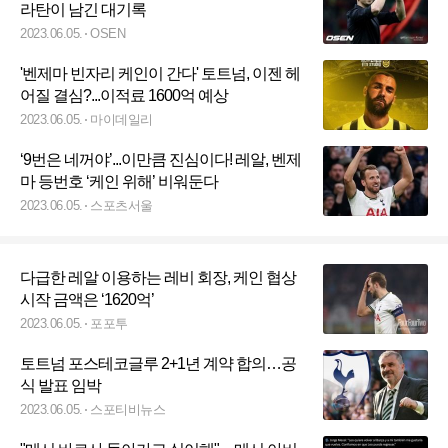
라탄이 남긴 대기록
2023.06.05.
OSEN
'벤제마 빈자리 케인이 간다' 토트넘, 이젠 헤
어질 결심?...이적료 1600억 예상
2023.06.05.
마이데일리
‘9번은 네꺼야’...이만큼 진심이다! 레알, 벤제
마 등번호 ‘케인 위해’ 비워둔다
2023.06.05.
스포츠서울
다급한 레알 이용하는 레비 회장, 케인 협상
시작 금액은 ‘1620억’
2023.06.05.
포포투
토트넘 포스테코글루 2+1년 계약 합의…공
식 발표 임박
2023.06.05.
스포티비뉴스