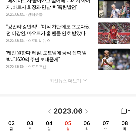
"메시 바르사 돌아가고 싶어해"…메시 아버
지, 바르사 회장과 만남 후 '폭탄발언'
2023.06.05.
인터풋볼
"강인리!강인리!"...'이적 차단'에도 프로다웠
던 이강인, 마요르카 홈 팬들 연호 받았다
2023.06.05.
스포티비뉴스
'케인 원한다' 레알, 토트넘에 공식 접촉 임
박..."1620억 주면 보내줄게"
2023.06.05.
스포츠조선
최신뉴스 더보기
펼치기
2023
.
06
년월 선택 열기/닫기
이전 날짜
다음 날짜
02
03
04
05
06
07
08
금
토
일
월
화
수
목