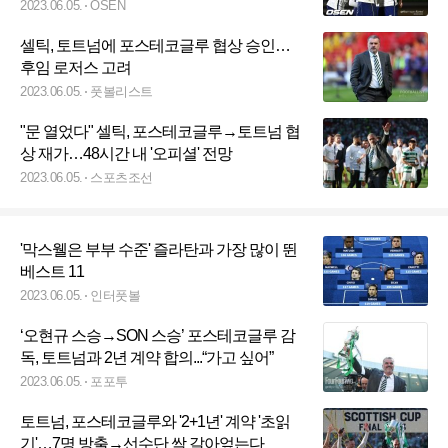
2023.06.05.
OSEN
셀틱, 토트넘에 포스테코글루 협상 승인…
후임 로저스 고려
2023.06.05.
풋볼리스트
"문 열었다" 셀틱, 포스테코글루→토트넘 협
상 재가…48시간 내 '오피셜' 전망
2023.06.05.
스포츠조선
'막스웰은 부부 수준' 즐라탄과 가장 많이 뛴
베스트 11
2023.06.05.
인터풋볼
‘오현규 스승→SON 스승’ 포스테코글루 감
독, 토트넘과 2년 계약 합의...“가고 싶어”
2023.06.05.
포포투
토트넘, 포스테코글루와 '2+1년' 계약 '초읽
기'…7명 방출→선수단 싹 갈아엎는다