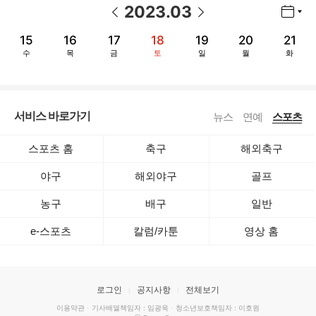
2023
.
03
년월 선택 열기/닫기
이전 날짜
다음 날짜
15
16
17
18
19
20
21
수
목
금
토
일
월
화
서비스 바로가기
뉴스
연예
스포츠
스포츠 홈
축구
해외축구
야구
해외야구
골프
농구
배구
일반
e-스포츠
칼럼/카툰
영상 홈
로그인
공지사항
전체보기
이용약관
·
기사배열책임자 : 임광욱
·
청소년보호책임자 : 이호원