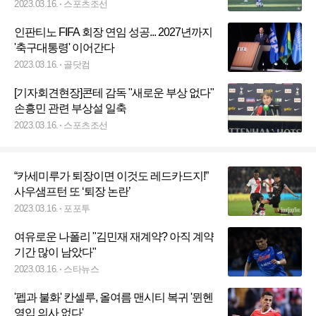
2023.03.16.
스포츠조선
인판티노 FIFA 회장 연임 성공... 2027년까지
'축구대통령' 이어간다
2023.03.16.
골닷컴
[기자회견현장]콘테 감독 "새로운 부상 없다"
손흥민 관련 부상설 일축
2023.03.16.
스포츠조선
“카세미루가 퇴장이면 이것도 레드카드지!”
사우샘프턴 또 ‘퇴장 논란’
2023.03.16.
포포투
여유로운 나폴리 "김민재 재계약? 아직 계약
기간 많이 남았다"
2023.03.16.
스타뉴스
'펩과 불화' 칸셀루, 올여름 맨시티 복귀 '뮌헨
영입 의사 없다'