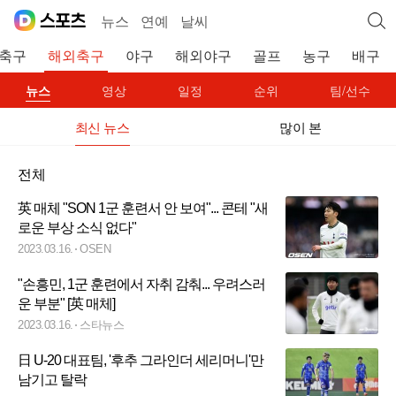
뉴스
연예
날씨
축구
해외축구
야구
해외야구
골프
농구
배구
뉴스
영상
일정
순위
팀/선수
최신 뉴스
많이 본
전체
英 매체 "SON 1군 훈련서 안 보여"... 콘테 "새
로운 부상 소식 없다"
2023.03.16.
OSEN
"손흥민, 1군 훈련에서 자취 감춰... 우려스러
운 부분" [英 매체]
2023.03.16.
스타뉴스
日 U-20 대표팀, '후추 그라인더 세리머니'만
남기고 탈락