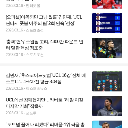
2023.03.16.
인터풋볼
[오피셜]'이쯤되면 그냥 월클' 김민재, 'UCL
판타지 풋볼 이주의 팀' 2회 연속 '선정'
2023.03.16.
스포츠조선
'충격' 맨유 스왑딜 고려, '4300만 파운드' 인
터 밀란 핵심 정조준
2023.03.16.
스포츠조선
김민재, '후스코어드닷컴' UCL 16강 '전체 베
스트11'…1~2차전 평균 8.04점
2023.03.16.
엑스포츠뉴스
UCL에선 참패했지만…리버풀, “레알 이길
마지막 기회” 잡을까
2023.03.16.
포포투
"토트넘 끌어 내리겠다" 리버풀 4위 싸움 총