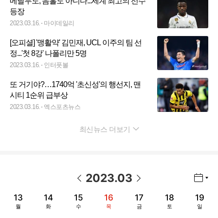
메날두도, 음홀도 아니다...세계 최고의 선수
등장
2023.03.16.
마이데일리
[오피셜] '맹활약' 김민재, UCL 이주의 팀 선
정...'첫 8강' 나폴리만 5명
2023.03.16.
인터풋볼
또 거기야?…1740억 '초신성'의 행선지, 맨
시티 1순위 급부상
2023.03.16.
엑스포츠뉴스
최신뉴스 더보기
펼치기
2023
.
03
년월 선택 열기/닫기
이전 날짜
다음 날짜
13
14
15
16
17
18
19
월
화
수
목
금
토
일