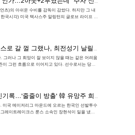
감독이 이정후 두 번 죽인다! 대체 이게 무슨 '횡설수설'인가…2아웃+2루였는데 "주자 신경 쓰느라" 황당 감싸기
이언츠)의 아쉬운 수비를 감독이 감쌌다. 하지만 그 내
하 한국시각) 미국 텍사스주 알링턴의 글로브 라이프 필
타자-
김혜성 노예계약 우려 현실로 드러났다… 그냥 에인절스로 갈 껄 그랬나, 최전성기 날릴 위기
. 그러나 그 희망이 잘 보이지 않을 때는 같은 어려움
 시즌이 그런 흐름으로 이어지고 있다. 선수로서는 당혹
에서 탈락
'와 ERA 1.59' 류현진 후계자 드디어 나오나, 또 10K 신기록…'줄줄이 방출' 韓 유망주 희망되나
까. 미국 메이저리그 마운드에 오르는 한국인 선발투수
인 그레이트레이크스 룬스 소속인 장현석이 일을 냈다.
발