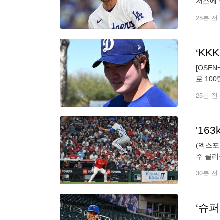
저스에 
기고도 
25분 전
[OSE
로 10
내티 레
25분 전
(엑스포
주 클리
2피안타
30분 전
‘슈