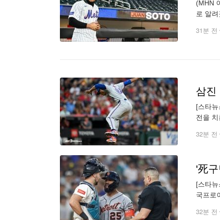
(MHN
로 알려
다. 미
31분 전
[스타뉴
전을 치
으로는 
32분 전
'死
[스타뉴
국프로야
다. 이
32분 전