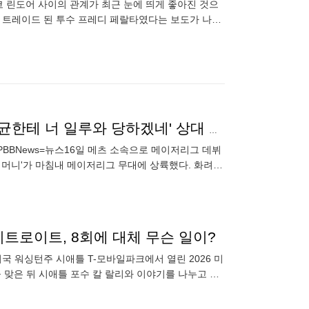
코 린도어 사이의 관계가 최근 눈에 띄게 좋아진 것으
로 트레이드 된 투수 프레디 페랄타였다는 보도가 나왔
인용해 “페랄타가
삼진 잡고 펄쩍→세리머니 보소! '박상원은 양반, 황재균한테 너 일루와 당하겠네' 상대 감독도 긁혔다
FPBBNews=뉴스16일 메츠 소속으로 메이저리그 데뷔
세리머니'가 마침내 메이저리그 무대에 상륙했다. 화려함
 단숨에 사
트로이트, 8회에 대체 무슨 일이?
국 워싱턴주 시애틀 T-모바일파크에서 열린 2026 미
 맞은 뒤 시애틀 포수 칼 랄리와 이야기를 나누고 있
BBNe