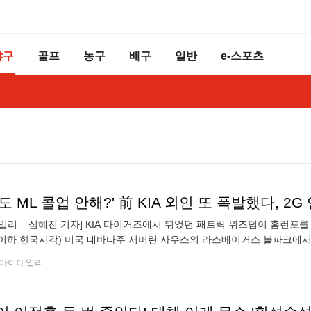
야구
골프
농구
배구
일반
e-스포츠
일리 = 심혜진 기자] KIA 타이거즈에서 뛰었던 패트릭 위즈덤이 홈런포
(이하 한국시각) 미국 네바다주 서머린 사우스의 라스베이거스 볼파크에서
틱스 산하)와 맞대결에 4번 지명타자로 선발 출전해 5타수 1안타(1홈런) 
마이데일리