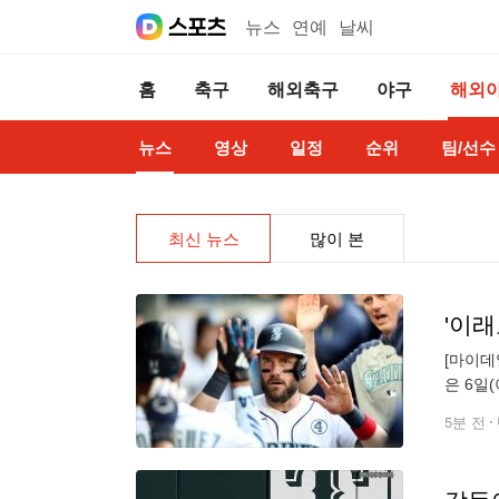
뉴스
연예
날씨
홈
축구
해외축구
야구
해외
뉴스
영상
일정
순위
팀/선수
최신 뉴스
많이 본
[마이데
은 6일
(애슬레
5분 전