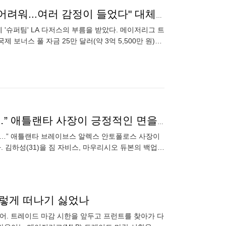
트레이드 마감 10분 전 다저스 긴급 호출! "정말 믿기 어려워...여러 감정이 들었다" 대체 무슨 일이?
전에 '슈퍼팀' LA 다저스의 부름을 받았다. 메이저리그 트
보너스 풀 자금 25만 달러(약 3억 5,500만 원)를
“김하성이 팀에 크게 기여할 수 있을지 의심스럽지만…” 애틀랜타 사장이 긍정적인 면을 봤다? 백업의 백업
지만…” 애틀랜타 브레이브스 알렉스 안토폴로스 사장이
. 김하성(31)을 짐 자비스, 마우리시오 듀본의 백업으
6인 로스
 그렇게 떠나기 싫었나
어. 트레이드 마감 시한을 앞두고 프런트를 찾아가 다