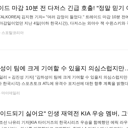
RTALKOREA] 김지현 기자= "여러 감정이 들었다." 트레이드 마감 10분 
마감일이었던 지난 4일(이하 한국시간), 다저스는 외야수 잭 수윈스키와 국제 
대가로 탬파베이 레이스로부터 포수 헌터 페두시아와 우완 투수
스포탈코리아
일리 = 김진성 기자] “김하성이 팀에 크게 기여할 수 있을지 의심스럽
하 한국시각) 스포츠토크 ATL에 유격수 포지션에 대한 향후 계획을 밝혔다
봤다. 백업의 백업이다. 김하성은 4일 마이애미 말린스전을 통해 빅리그 2
마이데일리
이드되기 싫어요" 인생 재역전 KIA 우승 멤버,
조선 나유리 기자]KIA 타이거즈의 한국시리즈 우승을 함께했던 에릭 라우