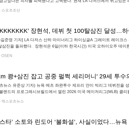
남고싶다는 의사를 피력했다고 고백했다. 현재 LA 다저스에서 뛰고있는 
생존에 성공했다. 당초 라우어는 알렉스 콜과 더불어 트레이드 소문이 가
스포츠조선
N=길준영 기자] LA 다저스 산하 마이너리그 하이싱글A 그레이트 레이크스
0탈삼진을 돌파했다. 장현석은 6일(이하 한국시간) 미국 오하이오주 데이
즈 산하 하이싱글A)와의 경기에 선발등판해 5⅓이닝 5피안타 10탈삼진 
OSEN
츠뉴스 유준상 기자) 뉴욕 메츠 좌완투수 제프리 얀이 빅리그 데뷔전을 성
블랜드의 프로그레시브필드에서 열린 2026 미국 메이저리그(MLB) 클
 1사사구 2탈삼진 무실점을 기록했다. 최고구속은 101.1마일(약 163km/
엑스포츠뉴스
퍼스타’ 소토와 린도어 ‘불화설’, 사실이었다…뉴욕