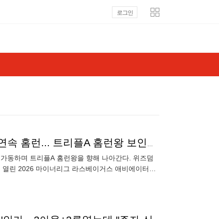
로그인
'이래도 ML 콜업 안해?' 前 KIA 외인 또 폭발했다, 2G 연속 홈런... 트리플A 홈런왕 보인다→압도적 1위
를 가동하며 트리플A 홈런왕을 향해 나아간다. 위즈덤
 열린 2026 마이너리그 라스베이거스 애비에이터스
2타점 2득점