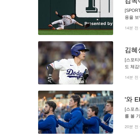
[SPO
용을 보
드에서 
14분 전
[스포티
도 체감
스러운 
14분 전
[스포츠
를 볼 
장현석은
20분 전