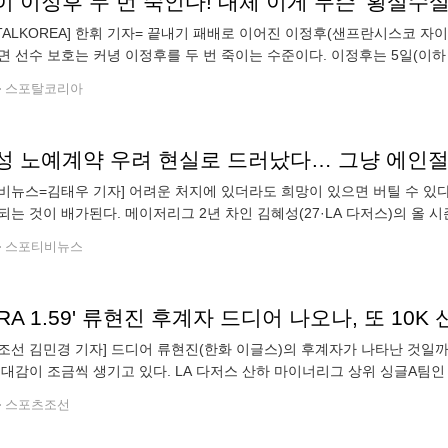
RTALKOREA] 한휘 기자= 끝내기 패배로 이어진 이정후(샌프란시스코 자
면 선수 보호는 커녕 이정후를 두 번 죽이는 수준이다. 이정후는 5일(이
열린 2026 메이저리그(MLB) 정규시즌 텍사스 레인저스와의 경기에 2번 
스포탈코리아
비뉴스=김태우 기자] 어려운 처지에 있더라도 희망이 있으면 버틸 수 있다
되는 것이 배가된다. 메이저리그 2년 차인 김혜성(27·LA 다저스)의 올
시기다. 올 시즌을 앞둔 시범경기에서 좋은 활약을 했음에도 개막 로스터
스포티비뉴스
조선 김민경 기자] 드디어 류현진(한화 이글스)의 후계자가 나타난 것일
기대감이 조금씩 생기고 있다. LA 다저스 산하 마이너리그 상위 싱글A팀
 6일(이하 한국시각) 데이턴 드래곤스(신시내티 레즈 산하)와 경기에 선
스포츠조선