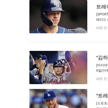
[SPO
레이드 
내주는 
23분 전
[마이데
6일(이
로 내다
24분 전
"트레
[스포츠