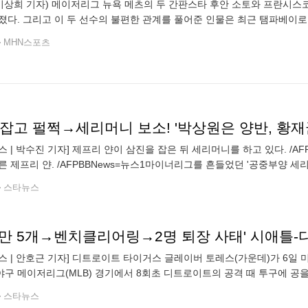
 이상희 기자) 메이저리그 뉴욕 메츠의 두 간판스타 후안 소토와 프란시스
졌다. 그리고 이 두 선수의 불편한 관계를 풀어준 인물은 최근 탬파베이
국스포츠 전문채널 ESPN은 6일(한국시간) 복수의 메이저리그 관계자를 
MHN스포츠
스 | 박수진 기자] 제프리 얀이 삼진을 잡은 뒤 세리머니를 하고 있다. /A
른 제프리 얀. /AFPBBNews=뉴스1마이너리그를 흔들었던 '공중부양 
둘째가라면 서러울 세리머니에 현지 언론들은 물론이고 팬들의 시선까지
스타뉴스
구만 5개→벤치클리어링→2명 퇴장 사태' 시애틀-디
스 | 안호근 기자] 디트로이트 타이거스 글레이버 토레스(가운데)가 6일 미
구 메이저리그(MLB) 경기에서 8회초 디트로이트의 공격 때 투구에 공을
후 양 팀 선수들이 그라운드로 뛰어 나왔고 벤치 클리어링이 벌어졌다. /AFP
스타뉴스