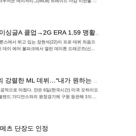
라우어는 메이저리그(MLB) 트레이드 마감 시한을 넘
장 무성
‘KKKKKKKKKK’ 장현석, 데뷔 첫 100탈삼진 달성…하이싱글A 콜업→2G ERA 1.59 맹활약
 룬스에서 뛰고 있는 장현석(22)이 프로 데뷔 처음으
튼 데이 에어 볼파크에서 열린 데이튼 드래곤즈(신시
2실점 승리
'163km 쾅+삼진 잡고 공중 펄쩍 세리머니' 29세 투수의 강렬한 ML 데뷔…"내가 원하는 방식으로 야구 즐길 것"
공적으로 마쳤다. 얀은 6일(한국시간) 미국 오하이오
리블랜드 가디언스와의 원정경기에 구원 등판해 1이닝
h)까지 나왔
 메츠 단장도 인정