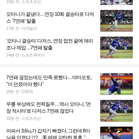
귀만 기다린다
15분 전
스포츠조선
오타니가 끝냈다…연장 10회 결승타로 다저
스 ‘7연패’ 탈출
17분 전
이데일리
'오타니 결승타' 다저스, 연장 접전 끝에 애리
조나 제압…7연패 탈출
24분 전
스포츠투데이
7연패 끊었는데도 만족 못했다…야마모토,
"더 던졌어야 했다"
26분 전
OSEN
무릎 부상에도 전력질주…역시 오타니, '연
장 적시타'로 다저스 7연패 끊었다
32분 전
스포츠조선
아파서 3.6㎏가 갑자기 빠졌다, 그런데 8이
닝을 던졌다고?…美 매체 감탄한 투혼, "사