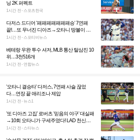
닝 2K 퍼펙트
1시간 전
스포츠한국
다저스 드디어 '패패패패패패패승' 7연패
끝!…또 무너진 디아즈→오타니 땅볼이 팀
구했다
1시간 전
스포티비뉴스
베테랑 우완 투수 셔저, MLB 통산 탈삼진 10
위…3천516개
1시간 전
연합뉴스
'오타니 결승타' 다저스, 7연패 사슬 끊었
다…연장 끝 애리조나 제압
1시간 전
뉴스1
'또 디아즈 고집' 로버츠 '믿음의 야구' 대실패
→10회 오타니가 구세주였다! LAD 천신만
고 끝에 '패패패패패패패+승'
1시간 전
스타뉴스