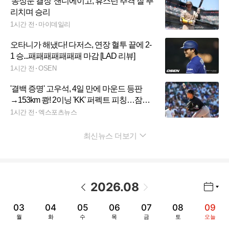
'송성문 결장' 샌디에이고, 휴스턴 추격 잘 뿌
리치며 승리
1시간 전
마이데일리
오타니가 해냈다! 다저스, 연장 혈투 끝에 2-
1 승...패패패패패패패 마감 [LAD 리뷰]
1시간 전
OSEN
'결백 증명' 고우석, 4일 만에 마운드 등판
→153km 쾅! 2이닝 'KK' 퍼펙트 피칭…잠시
사라졌던 'ML 컴백의 꿈' 살아난다
1시간 전
엑스포츠뉴스
최신뉴스 더보기
펼치기
2026
.
08
년월 선택 열기/닫기
이전 날짜
다음 날짜
03
04
05
06
07
08
09
월
화
수
목
금
토
오늘