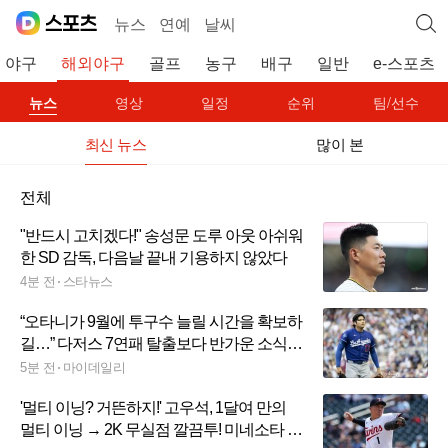
뉴스
연예
날씨
야구
해외야구
골프
농구
배구
일반
e-스포츠
뉴스
영상
일정
순위
팀/선수
최신 뉴스
많이 본
전체
"반드시 고치겠다!" 송성문 도루 아웃 아쉬워
한 SD 감독, 다음날 끝내 기용하지 않았다
4분 전
스타뉴스
“오타니가 9월에 투구수 늘릴 시간을 확보하
길…” 다저스 7연패 탈출보다 반가운 소식,
그가 다시 공을 던졌다
5분 전
마이데일리
'멀티 이닝? 거뜬하지!' 고우석, 1달여 만의
멀티 이닝 → 2K 무실점 깔끔투! 미네소타 복