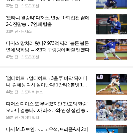
이영상표 받을만 하네"
32분 전
스포츠조선
'오타니 결승타' 다저스, 연장 10회 접전 끝에
2-1 진땀승…7연패 탈출
33분 전
뉴시스
다저스 망치러 왔나? '973억 짜리' 블론 블론
연쇄 방화범 → 8연패 구렁텅이 빠질 뻔했다
42분 전
스포츠조선
'멀티히트→멀티히트→3출루' 바닥 찍어더
니, 김혜성 다시 살아난다! 1안타 2볼넷 1도
루 '존재감 폭발'
44분 전
스포티비뉴스
다저스 디아스 또 무너졌지만 '안도의 한숨'
오타니 결승타…애리조나와 연장 접전 승리
7연패 탈출
59분 전
마이데일리
다시 MLB 보인다… 고우석, 트리플A서 2이