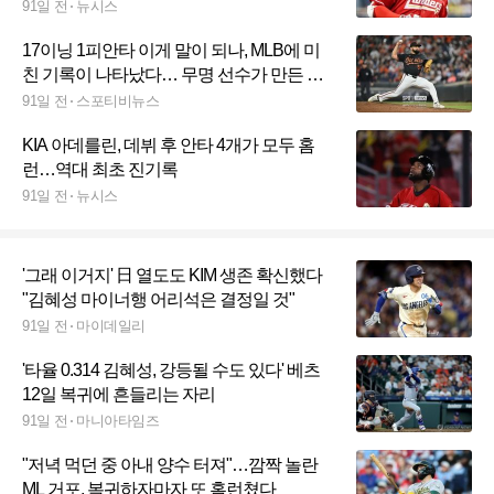
91일 전
뉴시스
17이닝 1피안타 이게 말이 되나, MLB에 미
친 기록이 나타났다… 무명 선수가 만든 대
반전
91일 전
스포티비뉴스
KIA 아데를린, 데뷔 후 안타 4개가 모두 홈
런…역대 최초 진기록
91일 전
뉴시스
'그래 이거지' 日 열도도 KIM 생존 확신했다
"김혜성 마이너행 어리석은 결정일 것"
91일 전
마이데일리
'타율 0.314 김혜성, 강등될 수도 있다' 베츠
12일 복귀에 흔들리는 자리
91일 전
마니아타임즈
"저녁 먹던 중 아내 양수 터져"…깜짝 놀란
ML 거포, 복귀하자마자 또 홈런쳤다