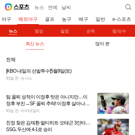
뉴스
연예
날씨
야구
해외야구
골프
농구
배구
일반
e-스포츠
뉴스
영상
일정
순위
팀/선수
최신 뉴스
많이 본
전체
[KBO 내일의 선발투수]5월9일(토)
91일 전
뉴시스
팀 꼴찌 성적이 이정후 탓은 아니지만…이
정후 부진→SF 꼴찌 추락! 이정후 살아나야
샌프란시스코 반등 보인다
91일 전
마이데일리
친정 찾은 김재환 멀티히트·오태곤 3안타…
SSG, 두산에 4-1로 승리