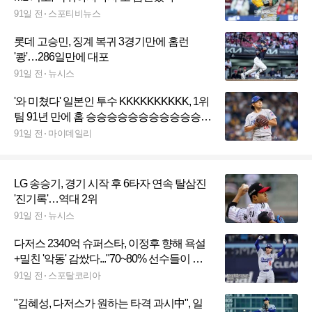
91일 전
스포티비뉴스
롯데 고승민, 징계 복귀 3경기만에 홈런
'쾅'…286일만에 대포
91일 전
뉴시스
'와 미쳤다' 일본인 투수 KKKKKKKKKK, 1위
팀 91년 만에 홈 승승승승승승승승승승승승
승승승 질주 "팬들의 응원 자신감 준다"
91일 전
마이데일리
LG 송승기, 경기 시작 후 6타자 연속 탈삼진
'진기록'…역대 2위
91일 전
뉴시스
다저스 2340억 슈퍼스타, 이정후 향해 욕설
+밀친 '악동' 감쌌다..."70~80% 선수들이 다
그런 말 한다"
91일 전
스포탈코리아
"김혜성, 다저스가 원하는 타격 과시中", 일