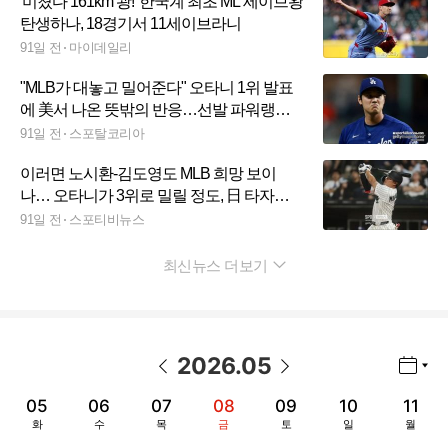
'미쳤다 161km 쾅!' 한국계 최초 ML 세이브왕
탄생하나, 18경기서 11세이브라니
91일 전
마이데일리
"MLB가 대놓고 밀어준다" 오타니 1위 발표
에 美서 나온 뜻밖의 반응…선발 파워랭킹
두고 갑론을박
91일 전
스포탈코리아
이러면 노시환-김도영도 MLB 희망 보이
나… 오타니가 3위로 밀릴 정도, 日 타자들
MLB 홈런 폭격 [무라카미 돌풍③]
91일 전
스포티비뉴스
최신뉴스 더보기
펼치기
2026
.
05
년월 선택 열기/닫기
이전 날짜
다음 날짜
05
06
07
08
09
10
11
화
수
목
금
토
일
월