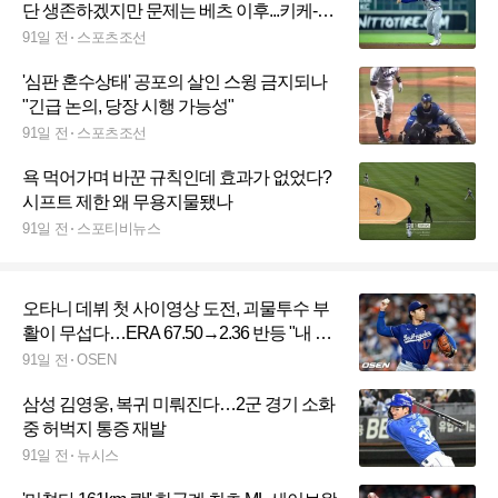
단 생존하겠지만 문제는 베츠 이후...키케-토
미도 도미노 컴백
91일 전
스포츠조선
'심판 혼수상태' 공포의 살인 스윙 금지되나
"긴급 논의, 당장 시행 가능성"
91일 전
스포츠조선
욕 먹어가며 바꾼 규칙인데 효과가 없었다?
시프트 제한 왜 무용지물됐나
91일 전
스포티비뉴스
오타니 데뷔 첫 사이영상 도전, 괴물투수 부
활이 무섭다…ERA 67.50→2.36 반등 "내 공
던지는게 가장 중요해"
91일 전
OSEN
삼성 김영웅, 복귀 미뤄진다…2군 경기 소화
중 허벅지 통증 재발
91일 전
뉴시스