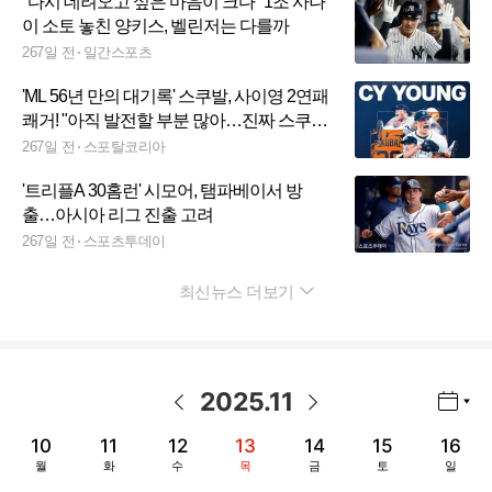
"다시 데려오고 싶은 마음이 크다" 1조 사나
이 소토 놓친 양키스, 벨린저는 다를까
267일 전
일간스포츠
'ML 56년 만의 대기록' 스쿠발, 사이영 2연패
쾌거! "아직 발전할 부분 많아…진짜 스쿠발
은 은퇴할 때쯤에야 완성될 것"
267일 전
스포탈코리아
'트리플A 30홈런' 시모어, 탬파베이서 방
출…아시아 리그 진출 고려
267일 전
스포츠투데이
최신뉴스 더보기
펼치기
2025
.
11
년월 선택 열기/닫기
이전 날짜
다음 날짜
10
11
12
13
14
15
16
월
화
수
목
금
토
일