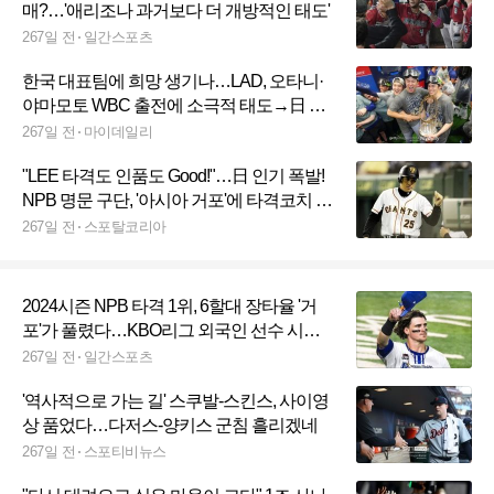
매?…'애리조나 과거보다 더 개방적인 태도'
267일 전
일간스포츠
한국 대표팀에 희망 생기나…LAD, 오타니·
야마모토 WBC 출전에 소극적 태도→日 최
강 대표팀 무산될까
267일 전
마이데일리
"LEE 타격도 인품도 Good!"…日 인기 폭발!
NPB 명문 구단, '아시아 거포'에 타격코치 계
약 전격 제안
267일 전
스포탈코리아
2024시즌 NPB 타격 1위, 6할대 장타율 '거
포'가 풀렸다…KBO리그 외국인 선수 시장
지각변동?
267일 전
일간스포츠
'역사적으로 가는 길' 스쿠발-스킨스, 사이영
상 품었다…다저스-양키스 군침 흘리겠네
267일 전
스포티비뉴스