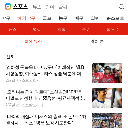
뉴스
연예
날씨
야구
해외야구
골프
농구
배구
일반
e-스포츠
뉴스
영상
일정
순위
팀/선수
최신 뉴스
많이 본
전체
'김하성 돈복을 타고 났구나' 이례적인 MLB
시장상황, 희소성+보라스 상술 덕분에 대박
계약 가능성 UP
267일 전
스포츠조선
"오타니는 격이 다르다" 소신발언! MVP 라
이벌도 인정했다→"55홈런+평균자책점 3점
대 이하, 이런 선수 없다"
267일 전
스포탈코리아
'1245억 대실패' 다저스의 충격, 또 돈으로 해
결하나…"최소 1명은 보강 시도한다"