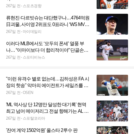
267일 전
스포츠경향
류현진·다르빗슈는 대단했구나…4764억원
日괴물, 사이영 2위표도 0표라니 ‘WS MVP
의 굴욕’
267일 전
마이데일리
이러다 MLB에서도 ‘모두의 폰세’ 열풍 부
나… “이마이보다 더 합리적이야” 단골손님
줄 선다
267일 전
스포티비뉴스
"이런 유격수 별로 없는데…김하성은 FA 시
장의 핫송" 악마의 에이전트가 세일즈를 시
작했다
267일 전
OSEN
'ML 역사상 단 12명만 달성한 대기록' 현역
최고 넘어 메이저리그 전설 향해가는 AL 최
고 투수 스쿠발, 2년 연속 사이영상 수상
267일 전
스포탈코리아
'잔여 계약 1502억원' 올스타 2루수 판