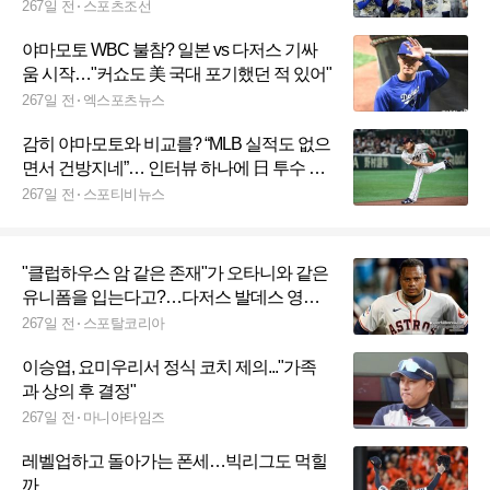
267일 전
스포츠조선
야마모토 WBC 불참? 일본 vs 다저스 기싸
움 시작…"커쇼도 美 국대 포기했던 적 있어"
267일 전
엑스포츠뉴스
감히 야마모토와 비교를? “MLB 실적도 없으
면서 건방지네”… 인터뷰 하나에 日 투수 찍
혔다?
267일 전
스포티비뉴스
"클럽하우스 암 같은 존재"가 오타니와 같은
유니폼을 입는다고?…다저스 발데스 영입
설에 팬들 극렬 반발
267일 전
스포탈코리아
이승엽, 요미우리서 정식 코치 제의..."가족
과 상의 후 결정"
267일 전
마니아타임즈
레벨업하고 돌아가는 폰세…빅리그도 먹힐
까