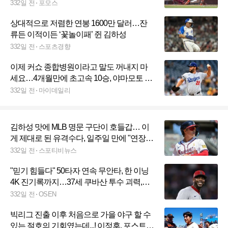
332일 전
포모스
상대적으로 저렴한 연봉 1600만 달러…잔
류든 이적이든 ‘꽃놀이패’ 쥔 김하성
332일 전
스포츠경향
이제 커쇼 종합병원이라고 말도 꺼내지 마
세요…4개월만에 초고속 10승, 야마모토 빼
고 다저스 투수들 반성 좀 하세요
332일 전
마이데일리
김하성 맛에 MLB 명문 구단이 호들갑… 이
게 제대로 된 유격수다, 일주일 만에 "연장
계약 고려해"
332일 전
스포티비뉴스
"믿기 힘들다" 50타자 연속 무안타, 한 이닝
4K 진기록까지…37세 쿠바산 투수 괴력,
ERA 0점대 진입
332일 전
OSEN
빅리그 진출 이후 처음으로 가을 야구 할 수
있는 절호의 기회였는데...! 이정후, 포스트시