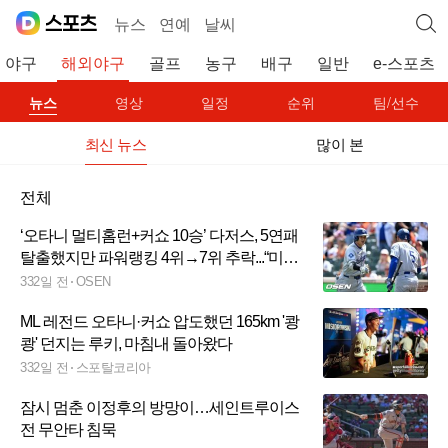
뉴스
연예
날씨
야구
해외야구
골프
농구
배구
일반
e-스포츠
뉴스
영상
일정
순위
팀/선수
최신 뉴스
많이 본
전체
‘오타니 멀티홈런+커쇼 10승’ 다저스, 5연패
탈출했지만 파워랭킹 4위→7위 추락...“미래
명예의 전당 2명이 다저스 구했다”
332일 전
OSEN
ML 레전드 오타니·커쇼 압도했던 165km '쾅
쾅' 던지는 루키, 마침내 돌아왔다
332일 전
스포탈코리아
잠시 멈춘 이정후의 방망이…세인트루이스
전 무안타 침묵