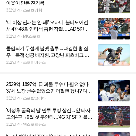
아웃이 만든 진기록
332일 전
스포츠경향
‘더 이상 연패는 안 돼!’ 오타니, 볼티모어전
서 47~48호 연타석 홈런 작렬…LAD 5연패
탈출 견인
332일 전
MK스포츠
콜업되기 무섭게 볼넷 출루→과감한 홈 질
주→득점 성공 배지환, 고장난 피츠버그 기
동력에 기름칠
332일 전
스포티비뉴스
2529억, 1897억, 日 괴물 투수 다 필요 없다!
37세 노장 선수 없었으면 어쩔뻔 했나? 다저
스 커쇼 2년 만에 10승 달성
332일 전
스포탈코리아
'이정후 굴욕의 날' 만루 루킹 삼진→앞 타자
고의4구→9월 첫 무안타…'4G 차' SF 가을야
구 희망 사라졌다
332일 전
엑스포츠뉴스