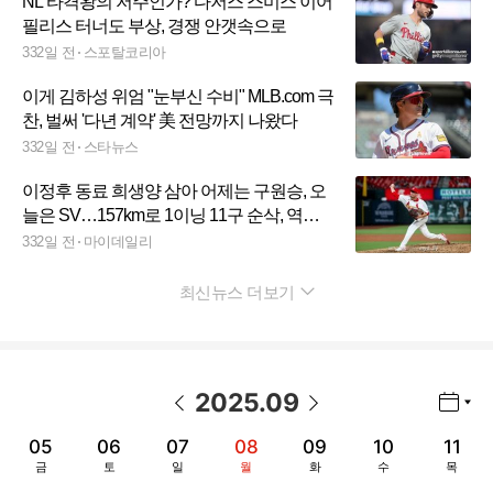
NL 타격왕의 저주인가? 다저스 스미스 이어
필리스 터너도 부상, 경쟁 안갯속으로
332일 전
스포탈코리아
이게 김하성 위엄 "눈부신 수비" MLB.com 극
찬, 벌써 '다년 계약' 美 전망까지 나왔다
332일 전
스타뉴스
이정후 동료 희생양 삼아 어제는 구원승, 오
늘은 SV…157km로 1이닝 11구 순삭, 역시
WBC 태극마크 후보
332일 전
마이데일리
최신뉴스 더보기
펼치기
2025
.
09
년월 선택 열기/닫기
이전 날짜
다음 날짜
05
06
07
08
09
10
11
금
토
일
월
화
수
목