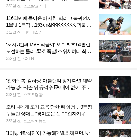
즌 진출 가능성 8.5%
332일 전
스포탈코리아
116일만에 돌아온 배지환, 빅리그 복귀전서
1볼넷 1득점…163km&KKKKKKKK 괴물 신
인 못 넘었다
332일 전
마이데일리
‘저지 3번째 MVP 막을까’ 포수 최초 60홈런
도전하는 롤리, 53호 폭발! 스위치히터 최다
홈런 ‘-1’
332일 전
OSEN
‘전화위복’ 김하성, 애틀랜타 장기 다년 계약
가능성···시즌 뒤 유격수 FA 대어 없어 ‘주가
상승’
332일 전
스포츠경향
오타니에게 조기 교육 당한 뒤 휘청… 9득점
두들긴 상대는 “경이로운 선수” 갑자기 위로
왜?
332일 전
스포티비뉴스
‘1이닝 4탈삼진’이 가능해? MLB 채프먼, 낫