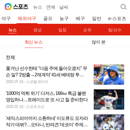
뉴스
연예
날씨
야구
해외야구
골프
농구
배구
일반
e-스포츠
뉴스
영상
일정
순위
팀/선수
최신 뉴스
많이 본
전체
쫓겨난 선수한테 "다음 주에 돌아오겠지" 무
슨 일? '2방출→2재계약' 41세 베테랑 투수,
이번에도 '리턴'할까
2025.07.18.
스포탈코리아
'1000억 먹튀 위기' 다저스, 166㎞ 특급 불펜
영입하나…트레이드로 또 사고 칠 준비한다
2025.07.18.
스포츠조선
'셰익스피어까지 소환하네' 이도류도 모자라
작가 데뷔?…오타니, 반려견 '데코이' 주제