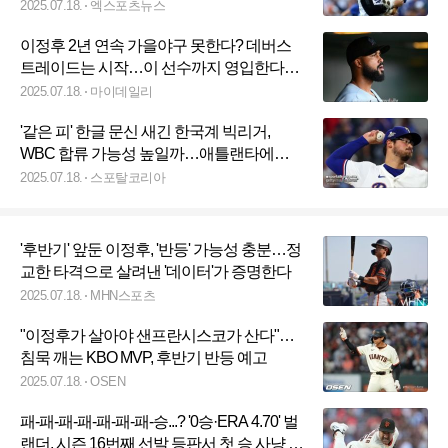
동화책 발간 예정
2025.07.18.
엑스포츠뉴스
이정후 2년 연속 가을야구 못한다? 데버스
트레이드는 시작…이 선수까지 영입한다
고? SF는 태풍의 눈
2025.07.18.
마이데일리
'같은 피' 한글 문신 새긴 한국계 빅리거,
WBC 합류 가능성 높일까…애틀랜타에서
빅리그 재진입 준비
2025.07.18.
스포탈코리아
'후반기' 앞둔 이정후, '반등' 가능성 충분…정
교한 타격으로 살려낸 '데이터'가 증명한다
2025.07.18.
MHN스포츠
"이정후가 살아야 샌프란시스코가 산다"…
침묵 깨는 KBO MVP, 후반기 반등 예고
2025.07.18.
OSEN
패-패-패-패-패-패-패-승...? '0승·ERA 4.70' 벌
랜더, 시즌 16번째 선발 등판서 첫 승 사냥 나